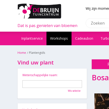
Wij zijn momen
Dat is pas genieten van bloemen
Inplantservice
Workshops
Cadeaubon
Turb
Home
Plantengids
Vind uw plant
Bos
Wetenschappelijke naam:
Wis selectie