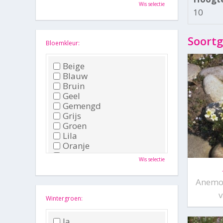
Oktober
Wis selectie
November
10
December
Soortg
Bloemkleur:
Beige
Blauw
Bruin
Geel
Gemengd
Grijs
Groen
Lila
Oranje
Paars
Wis selectie
Rood
Roze
Anemon
Wit
v
Zwart
Wintergroen:
Ja