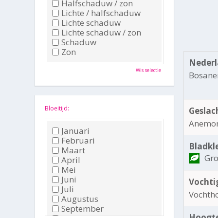
Halfschaduw / zon
Lichte / halfschaduw
Lichte schaduw
Lichte schaduw / zon
Schaduw
Zon
Nederl
Wis selectie
Bosan
Bloeitijd:
Geslac
Anemo
Januari
Februari
Bladkl
Maart
Gr
April
Mei
Juni
Vochti
Juli
Vochth
Augustus
September
Hoogte