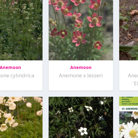
Anemoon
Anemoon
ne cylindrica
Anemone x lesseri
Ane
'E