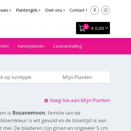
euws
Plantengids
Over ons
Contact
€ 0,00
anten
Kamerplanten
Caravanstalling
k op tuintype
Mijn Planten
Voeg toe aan Mijn Planten
am is
Bosanemoon
, familie van de
loemkleur is wit gevuld en de bloeitijd is van
t mei. De bladeren zijn groen en ongeveer 5 cm.