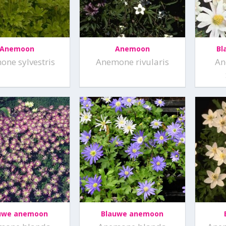
Anemoon
Anemoon
Bl
ne sylvestris
Anemone rivularis
An
uwe anemoon
Blauwe anemoon