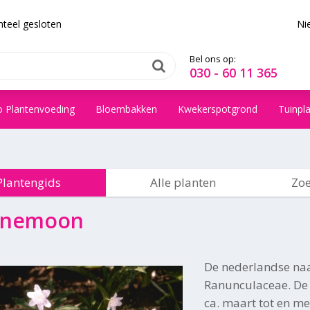
teel gesloten
Ni
Bel ons op:
030 - 60 11 365
o Plantenvoeding
Bloembakken
Kwekerspotgrond
Tuinpl
Plantengids
Alle planten
Zoe
anemoon
De nederlandse na
Ranunculaceae. De b
ca. maart tot en me