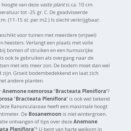
n hoogte van deze
vaste plant
is ca. 10 cm.
eratuur tot -25 gr. C. De geadviseerde
m. (11-15 st. per m2.) Is slecht verkrijgbaar.
geschikt voor tuinen met meerdere (vrijwel)
 heesters. Verlangt een plaats met volle
bij bomen of struiken en een humusrijke
is ook te gebruiken als overgang naar de
atsen met iets meer zon. De bodem moet dan wel
zijn. Groeit bodembedekkend en laat zich
et andere planten.
r
Anemone nemorosa 'Bracteata Pleniflora'
?
osa 'Bracteata Pleniflora'
is ook wel bekend
 Deze Ranunculaceae heeft een maximale hoogt
ntimeter. De
Bosanemoon
is niet wintergroen.
atie ontvangen of tips over deze
Anemone
ta Pleniflora'
? U bent van harte welkom in