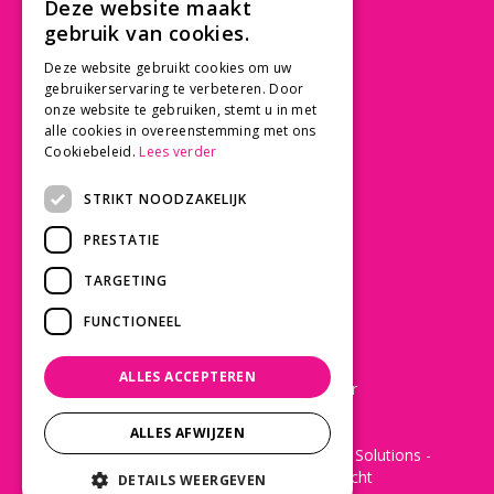
Deze website maakt
3997 MK 't Goy
gebruik van cookies.
030 - 60 11 365
Deze website gebruikt cookies om uw
info@tuincentrumdebruijn.nl
gebruikerservaring te verbeteren. Door
onze website te gebruiken, stemt u in met
alle cookies in overeenstemming met ons
Cookiebeleid.
Lees verder
SERVICE
STRIKT NOODZAKELIJK
Betaalinformatie
PRESTATIE
Bezorgen en afhalen
Privacy policy
TARGETING
Algemene voorwaarden
FUNCTIONEEL
KLANTWAARDERING
ALLES ACCEPTEREN
Laat een Google review achter
ALLES AFWIJZEN
© 2022 - De Bruijn Tuincentrum -
Green Solutions
-
Disclaimer
-
Tuincentrum Overzicht
DETAILS WEERGEVEN