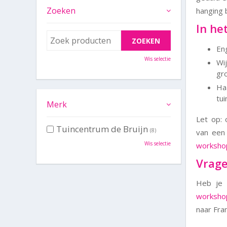
Zoeken
hanging 
In het
En
Wis selectie
Wi
gr
Haa
tu
Merk
Let op: 
Tuincentrum de Bruijn
(8)
van een 
Wis selectie
worksho
Vrag
Heb je 
worksho
naar Fra