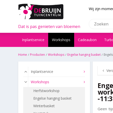
Wij zijn momen
Dat is pas genieten van bloemen
Inplantservice
Workshops
Cadeaubon
Turb
Home
Producten
Workshops
Engelse hanging basket
Engels
Ver
Inplantservice
Workshops
Enge
work
Herfstworkshop
-11:
Engelse hanging basket
Winterbasket
Geen ti