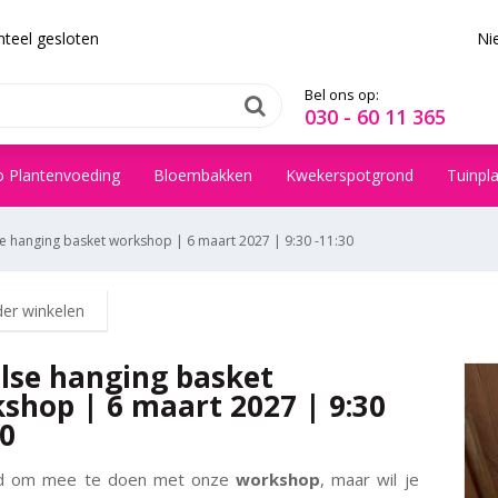
teel gesloten
Ni
Bel ons op:
030 - 60 11 365
o Plantenvoeding
Bloembakken
Kwekerspotgrond
Tuinpl
e hanging basket workshop | 6 maart 2027 | 9:30 -11:30
der winkelen
lse hanging basket
shop | 6 maart 2027 | 9:30
30
jd om mee te doen met onze
workshop
, maar wil je