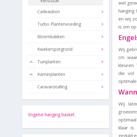
Kerststuk
wel geni
hanging 
Cadeaubon
en wij z
Turbo Plantenvoeding
is om op
Engel
Bloembakken
Kwekerspotgrond
Wij gebr
cm waar
Tuinplanten
kleuren.
die vol
Kamerplanten
optimale 
Caravanstalling
Wanne
Wij lat
groeiom
Engelse hanging basket
optimaal
klaar i
geduld e