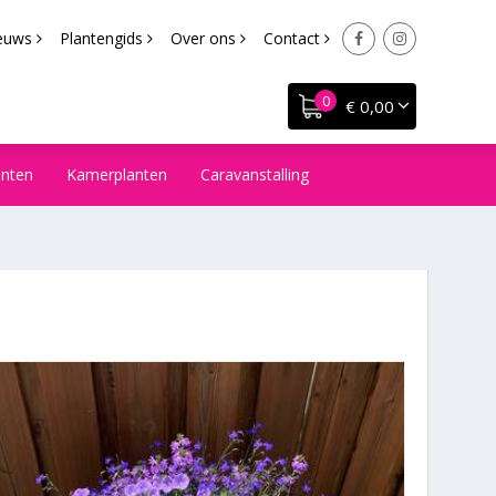
euws
Plantengids
Over ons
Contact
€ 0,00
anten
Kamerplanten
Caravanstalling