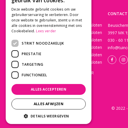
gebruik van cookies.
Deze website gebruikt cookies om uw
OPENINGSTIJDEN
CONTACT
gebruikerservaring te verbeteren. Door
onze website te gebruiken, stemt u in met
Maandag
Gesloten
Beusichem
alle cookies in overeenstemming met ons
Cookiebeleid.
Lees verder
Dinsdag
Gesloten
3997 MK '
Woensdag
Gesloten
030 - 60 1
STRIKT NOODZAKELIJK
Donderdag
Gesloten
info@tuinc
PRESTATIE
Vrijdag
Gesloten
Zaterdag
Gesloten
TARGETING
WEBSHOP OPEN 24/7 365 DAGEN PER
FUNCTIONEEL
JAAR EN BESTELLINGEN WORDEN
DAGELIJKS VERZONDEN!
ALLES ACCEPTEREN
Toon alle openingstijden
ALLES AFWIJZEN
© 2022 -
DETAILS WEERGEVEN