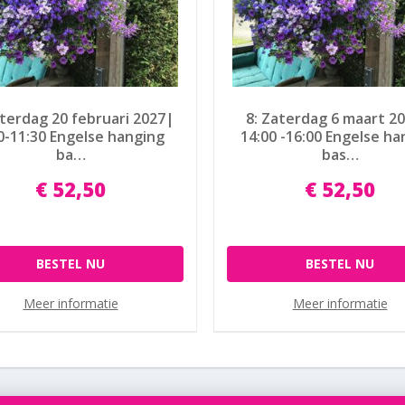
aterdag 20 februari 2027|
8: Zaterdag 6 maart 2
0-11:30 Engelse hanging
14:00 -16:00 Engelse ha
ba…
bas…
€
52
,
50
€
52
,
50
BESTEL NU
BESTEL NU
Meer informatie
Meer informatie