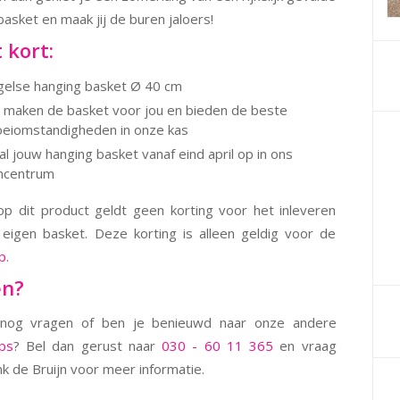
basket en maak jij de buren jaloers!
 kort:
gelse hanging basket Ø 40 cm
j maken de basket voor jou en bieden de beste
oeiomstandigheden in onze kas
l jouw hanging basket vanaf eind april op in ons
incentrum
op dit product geldt geen korting voor het inleveren
eigen basket. Deze korting is alleen geldig voor de
p
.
en?
nog vragen of ben je benieuwd naar onze andere
ps
? Bel dan gerust naar
030 - 60 11 365
en vraag
nk de Bruijn voor meer informatie.