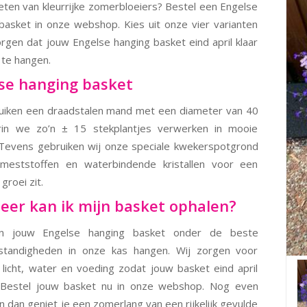
eten van kleurrijke zomerbloeiers? Bestel een Engelse
basket in onze webshop. Kies uit onze vier varianten
orgen dat jouw Engelse hanging basket eind april klaar
 te hangen.
se hanging basket
uiken een draadstalen mand met een diameter van 40
in we zo’n ± 15 stekplantjes verwerken in mooie
 Tevens gebruiken wij onze speciale kwekerspotgrond
 meststoffen en waterbindende kristallen voor een
groei zit.
er kan ik mijn basket ophalen?
en jouw Engelse hanging basket onder de beste
standigheden in onze kas hangen. Wij zorgen voor
 licht, water en voeding zodat jouw basket eind april
s. Bestel jouw basket nu in onze webshop. Nog even
n dan geniet je een zomerlang van een rijkelijk gevulde