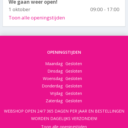
We gaan weer open!
1 oktober
09:00 - 17:00
Toon alle openingstijden
OPENINGSTIJDEN
Maandag
Gesloten
Dinsdag
Gesloten
Woensdag
Gesloten
Donderdag
Gesloten
Vrijdag
Gesloten
Zaterdag
Gesloten
WEBSHOP OPEN 24/7 365 DAGEN PER JAAR EN BESTELLINGEN
WORDEN DAGELIJKS VERZONDEN!
Toon alle openingstijden