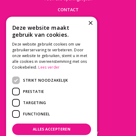
CONTACT
×
Beusichemseweg 56
Deze website maakt
3997 MK 't Goy
gebruik van cookies.
030 - 60 11 365
Deze website gebruikt cookies om uw
info@tuincentrumdebruijn.nl
gebruikerservaring te verbeteren. Door
onze website te gebruiken, stemt u in met
alle cookies in overeenstemming met ons
Cookiebeleid.
Lees verder
SERVICE
STRIKT NOODZAKELIJK
Betaalinformatie
PRESTATIE
Bezorgen en afhalen
Privacy policy
TARGETING
Algemene voorwaarden
FUNCTIONEEL
KLANTWAARDERING
ALLES ACCEPTEREN
Laat een Google review achter