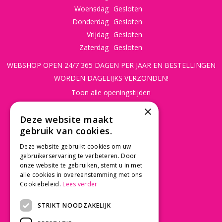
Woensdag
Gesloten
Donderdag
Gesloten
Vrijdag
Gesloten
Zaterdag
Gesloten
WEBSHOP OPEN 24/7 365 DAGEN PER JAAR EN BESTELLINGEN
WORDEN DAGELIJKS VERZONDEN!
Toon alle openingstijden
×
CONTACT
Deze website maakt
gebruik van cookies.
Beusichemseweg 56
3997 MK 't Goy
Deze website gebruikt cookies om uw
gebruikerservaring te verbeteren. Door
030 - 60 11 365
onze website te gebruiken, stemt u in met
info@tuincentrumdebruijn.nl
alle cookies in overeenstemming met ons
Cookiebeleid.
Lees verder
STRIKT NOODZAKELIJK
SERVICE