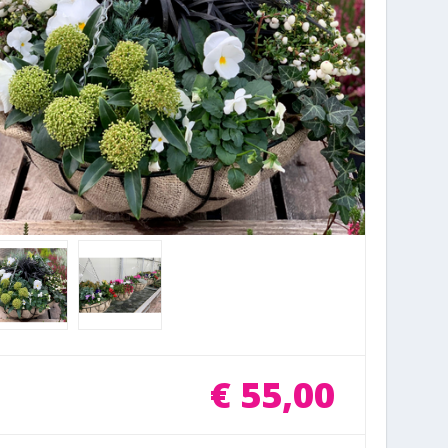
€
55
,
00