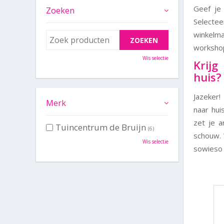
Geef je
Zoeken
Selecte
winkelma
workshop
Wis selectie
Krijg
huis?
Jazeker!
Merk
naar hui
zet je 
Tuincentrum de Bruijn
(6)
schouw. 
Wis selectie
sowieso