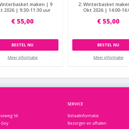
Winterbasket maken | 9
2: Winterbasket maken
t 2026 | 9:30-11:30 uur
Okt 2026 | 14:00-16:
€
55
,
00
€
55
,
00
BESTEL NU
BESTEL NU
Meer informatie
Meer informatie
SERVICE
seweg 56
Betaalinformatie
t Goy
Bezorgen en afhalen