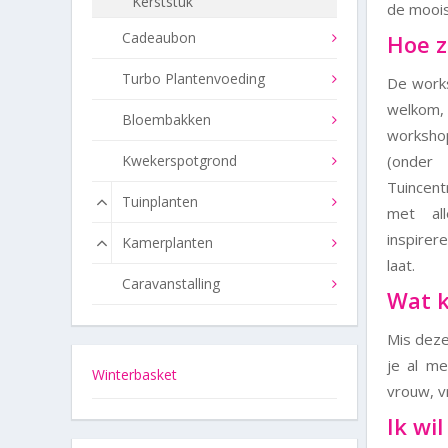
Kerststuk
de moois
Cadeaubon
Hoe z
Turbo Plantenvoeding
De work
welkom, 
Bloembakken
workshop
Kwekerspotgrond
(onder
Tuincent
Tuinplanten
met al
inspirer
Kamerplanten
laat.
Caravanstalling
Wat k
Mis deze
je al m
Winterbasket
vrouw, v
Ik wi