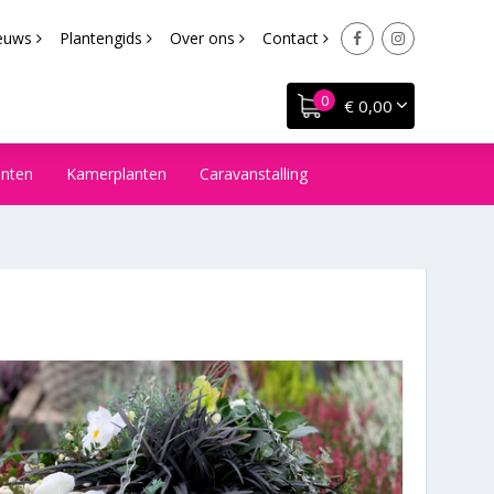
euws
Plantengids
Over ons
Contact
€ 0,00
anten
Kamerplanten
Caravanstalling