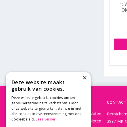
1: 
Ok
×
Deze website maakt
gebruik van cookies.
Deze website gebruikt cookies om uw
OPENINGSTIJDEN
CONTACT
gebruikerservaring te verbeteren. Door
onze website te gebruiken, stemt u in met
Maandag
Gesloten
Beusichem
alle cookies in overeenstemming met ons
Cookiebeleid.
Lees verder
Dinsdag
Gesloten
3997 MK '