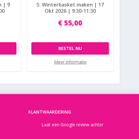
 | 9
5: Winterbasket maken | 17
00
Okt 2026 | 9:30-11:30
€
55
,
00
BESTEL NU
Meer informatie
KLANTWAARDERING
Laat een Google review achter