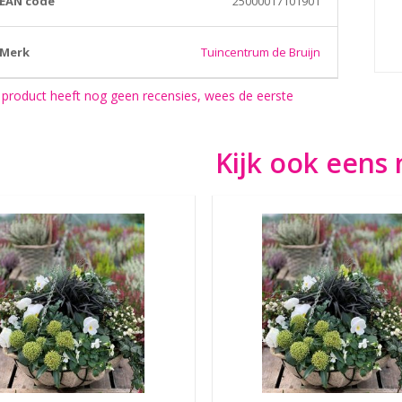
EAN code
25000017101901
Merk
Tuincentrum de Bruijn
 product heeft nog geen recensies, wees de eerste
Kijk ook eens 