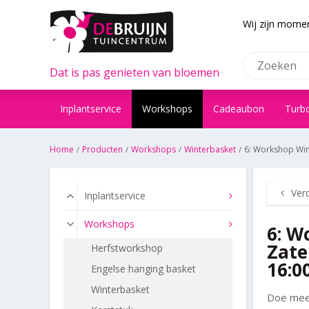
Wij zijn momen
Dat is pas genieten van bloemen
Inplantservice
Workshops
Cadeaubon
Turb
Home
Producten
Workshops
Winterbasket
6: Workshop Win
Ver
Inplantservice
Workshops
6: W
Zate
Herfstworkshop
16:0
Engelse hanging basket
Winterbasket
Doe mee