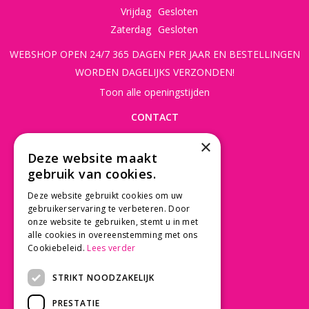
Vrijdag
Gesloten
Zaterdag
Gesloten
WEBSHOP OPEN 24/7 365 DAGEN PER JAAR EN BESTELLINGEN
WORDEN DAGELIJKS VERZONDEN!
Toon alle openingstijden
CONTACT
×
Beusichemseweg 56
Deze website maakt
3997 MK 't Goy
gebruik van cookies.
030 - 60 11 365
Deze website gebruikt cookies om uw
info@tuincentrumdebruijn.nl
gebruikerservaring te verbeteren. Door
onze website te gebruiken, stemt u in met
alle cookies in overeenstemming met ons
Cookiebeleid.
Lees verder
SERVICE
STRIKT NOODZAKELIJK
Betaalinformatie
PRESTATIE
Bezorgen en afhalen