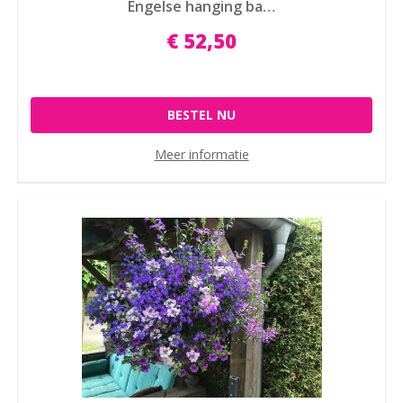
Engelse hanging ba…
€
52
,
50
BESTEL NU
Meer informatie