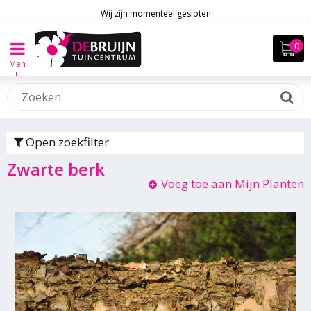
Wij zijn momenteel gesloten
Men
u
Open zoekfilter
Zwarte berk
Voeg toe aan Mijn Planten