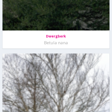
Dwergberk
Betula nana