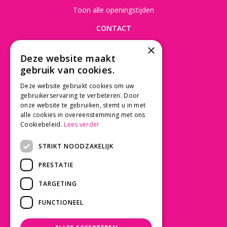
Toon alle openingstijden
CONTACT
×
Beusichemseweg 56
Deze website maakt
3997 MK 't Goy
gebruik van cookies.
030 - 60 11 365
Deze website gebruikt cookies om uw
info@tuincentrumdebruijn.nl
gebruikerservaring te verbeteren. Door
onze website te gebruiken, stemt u in met
alle cookies in overeenstemming met ons
Cookiebeleid.
Lees verder
SERVICE
STRIKT NOODZAKELIJK
Betaalinformatie
PRESTATIE
Bezorgen en afhalen
Privacy policy
TARGETING
Algemene voorwaarden
FUNCTIONEEL
KLANTWAARDERING