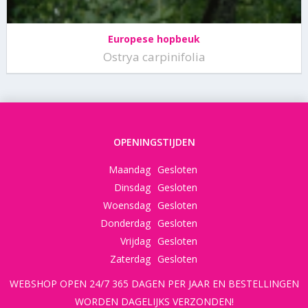
Europese hopbeuk
Ostrya carpinifolia
OPENINGSTIJDEN
Maandag
Gesloten
Dinsdag
Gesloten
Woensdag
Gesloten
Donderdag
Gesloten
Vrijdag
Gesloten
Zaterdag
Gesloten
WEBSHOP OPEN 24/7 365 DAGEN PER JAAR EN BESTELLINGEN
WORDEN DAGELIJKS VERZONDEN!