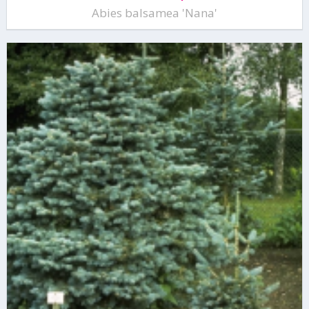
Abies balsamea 'Nana'