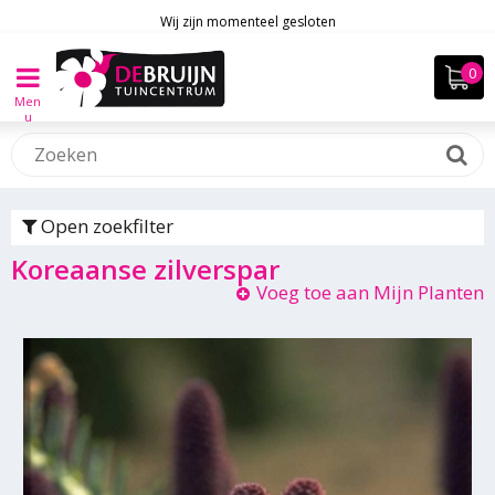
Wij zijn momenteel gesloten
Men
u
Open zoekfilter
Koreaanse zilverspar
Voeg toe aan Mijn Planten