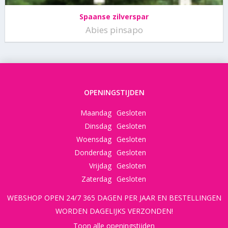
Spaanse zilverspar
Abies pinsapo
OPENINGSTIJDEN
Maandag
Gesloten
Dinsdag
Gesloten
Woensdag
Gesloten
Donderdag
Gesloten
Vrijdag
Gesloten
Zaterdag
Gesloten
WEBSHOP OPEN 24/7 365 DAGEN PER JAAR EN BESTELLINGEN
WORDEN DAGELIJKS VERZONDEN!
Toon alle openingstijden