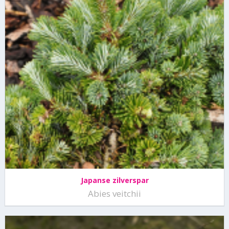
Japanse zilverspar
Abies veitchii