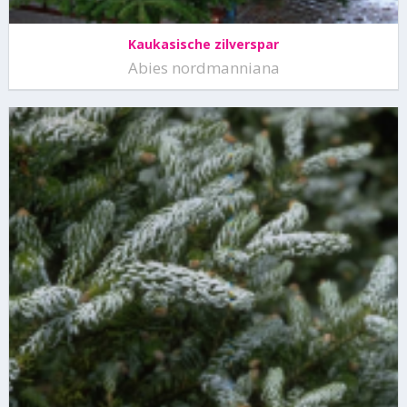
Kaukasische zilverspar
Abies nordmanniana