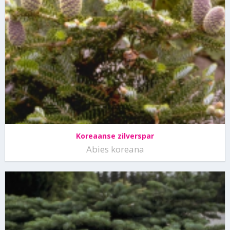
Koreaanse zilverspar
Abies koreana