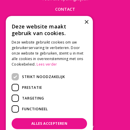
CONTACT
×
Beusichemseweg 56
Deze website maakt
3997 MK 't Goy
gebruik van cookies.
030 - 60 11 365
Deze website gebruikt cookies om uw
info@tuincentrumdebruijn.nl
gebruikerservaring te verbeteren. Door
onze website te gebruiken, stemt u in met
alle cookies in overeenstemming met ons
Cookiebeleid.
Lees verder
SERVICE
STRIKT NOODZAKELIJK
Betaalinformatie
PRESTATIE
Bezorgen en afhalen
Privacy policy
TARGETING
Algemene voorwaarden
FUNCTIONEEL
KLANTWAARDERING
ALLES ACCEPTEREN
Laat een Google review achter