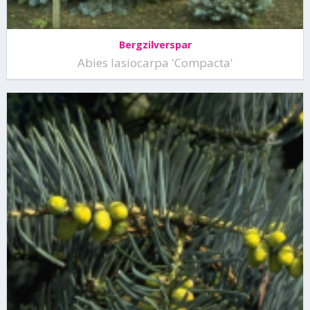
Bergzilverspar
Abies lasiocarpa 'Compacta'