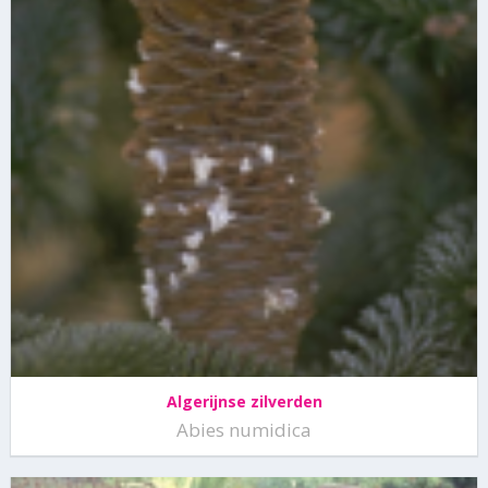
Algerijnse zilverden
Abies numidica