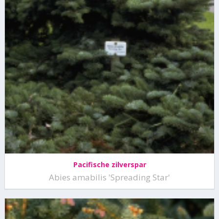
Pacifische zilverspar
Abies amabilis 'Spreading Star'