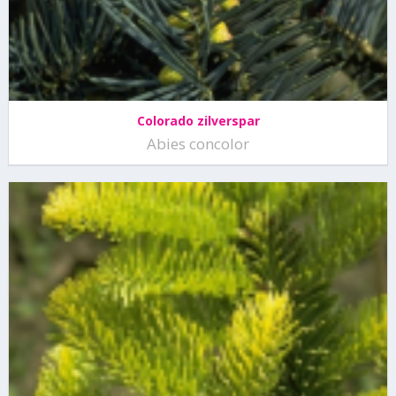
Colorado zilverspar
Abies concolor