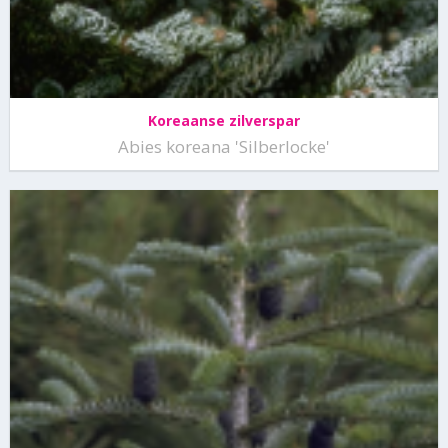
Koreaanse zilverspar
Abies koreana 'Silberlocke'