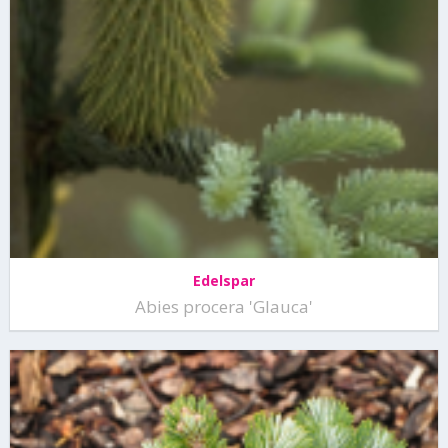
Edelspar
Abies procera 'Glauca'