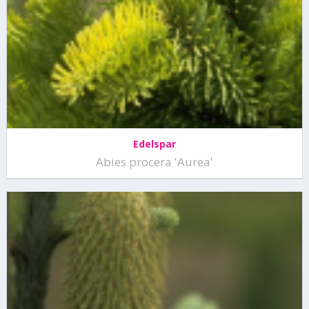
Edelspar
Abies procera 'Aurea'