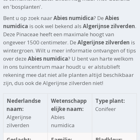
en 'bosplanten'.
Bent u op zoek naar
Abies numidica
? De
Abies
numidica
is ook wel bekend als
Algerijnse zilverden
.
Deze Pinaceae heeft een maximale hoogt van
ongeveer 1500 centimeter. De
Algerijnse zilverden
is
wintergroen. Wilt u meer informatie ontvangen of tips
over deze
Abies numidica
? U bent van harte welkom
in ons tuincentrum maar houdt u er alstublieft
rekening mee dat niet alle planten altijd beschikbaar
zijn, dus ook de Algerijnse zilverden niet!
Nederlandse
Wetenschapp
Type plant:
naam:
elijke naam:
Conifeer
Algerijnse
Abies
zilverden
numidica
Geslacht:
Familie:
Bladkleur: