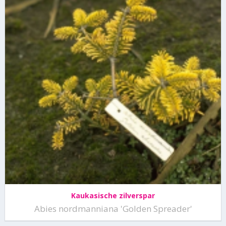
Kaukasische zilverspar
Abies nordmanniana 'Golden Spreader'