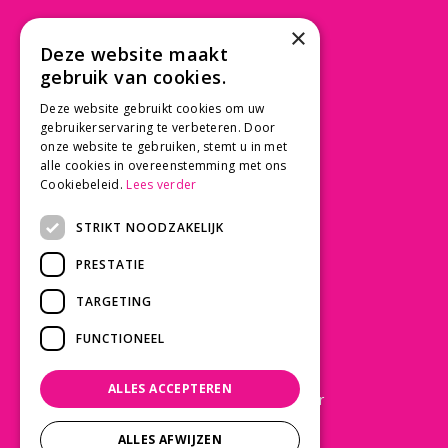
×
Beusichemseweg 56
Deze website maakt
3997 MK 't Goy
gebruik van cookies.
030 - 60 11 365
Deze website gebruikt cookies om uw
info@tuincentrumdebruijn.nl
gebruikerservaring te verbeteren. Door
onze website te gebruiken, stemt u in met
alle cookies in overeenstemming met ons
Cookiebeleid.
Lees verder
SERVICE
STRIKT NOODZAKELIJK
Betaalinformatie
PRESTATIE
Bezorgen en afhalen
Privacy policy
TARGETING
Algemene voorwaarden
FUNCTIONEEL
KLANTWAARDERING
ALLES ACCEPTEREN
Laat een Google review achter
ALLES AFWIJZEN