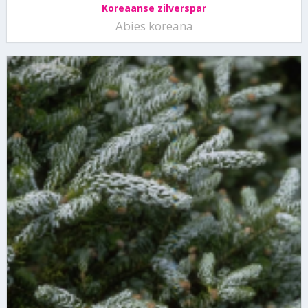
Koreaanse zilverspar
Abies koreana