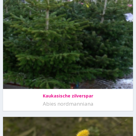
Kaukasische zilverspar
Abies nordmanniana