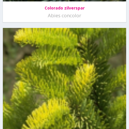
Colorado zilverspar
Abies concolor