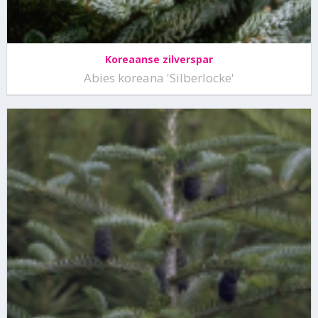
Koreaanse zilverspar
Abies koreana 'Silberlocke'