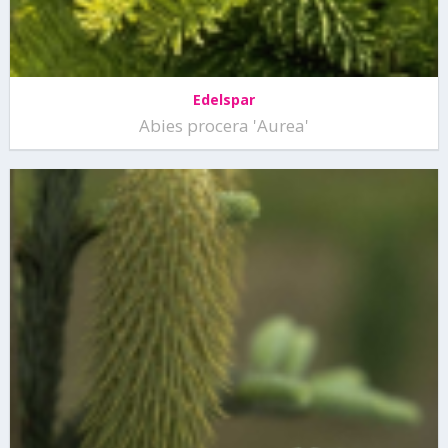
Edelspar
Abies procera 'Aurea'