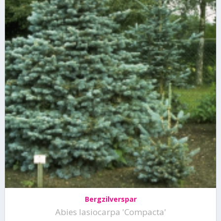
Bergzilverspar
Abies lasiocarpa 'Compacta'