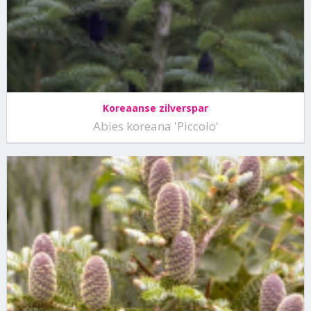
Koreaanse zilverspar
Abies koreana 'Piccolo'