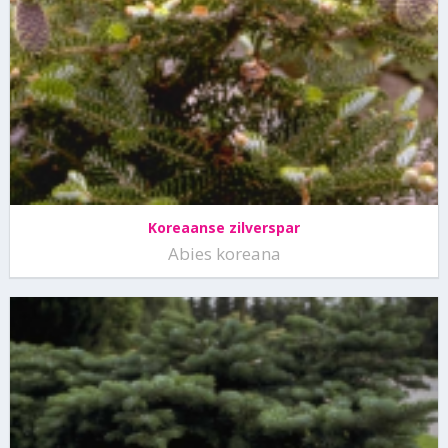
Koreaanse zilverspar
Abies koreana