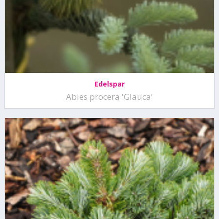
Edelspar
Abies procera 'Glauca'