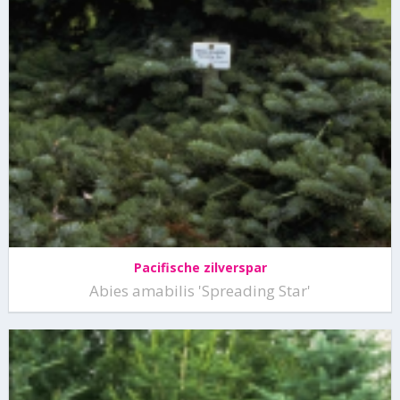
Pacifische zilverspar
Abies amabilis 'Spreading Star'