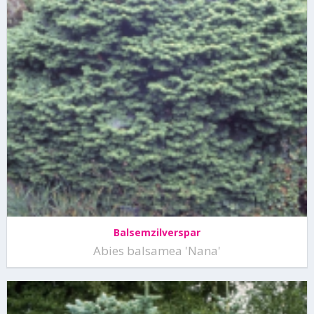
Balsemzilverspar
Abies balsamea 'Nana'