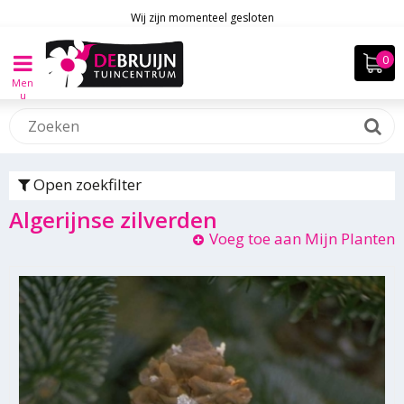
Wij zijn momenteel gesloten
Men
u
Open zoekfilter
Algerijnse zilverden
Voeg toe aan Mijn Planten