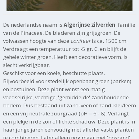
De nederlandse naam is
Algerijnse zilverden
, familie
van de Pinaceae. De bladeren zijn grijsgroen. De
volwassen hoogte van deze
conifeer
is ca. 1500 cm.
Verdraagt een temperatuur tot -5 gr. C. en blijft de
gehele winter groen. Heeft een decoratieve vorm. Is
slecht verkrijgbaar.
Geschikt voor een koele, beschutte plaats.
Bijvoorbeeld voor stedelijk openbaar groen (parken)
en bostuinen. Deze plant wenst een matig
voedselrijke, vochtige, 'gemiddelde' zandhoudende
bodem. Dus bestaand uit zand-veen of zand-klei/leem
en een vrij neutrale zuurgraad (pH = 6 - 8). Verlangt
een plekje in de zon of lichte schaduw. Deze plant is in
haar jonge jaren eenvoudig met allerlei vaste planten
te combineren. Later alleen nog maar met 'bosrand'