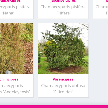
panse cipres
Japanse cipres
J
yparis pisifera
Chamaecyparis pisifera
Chama
'Nana'
'Filifera'
'
chijncipres
Varencipres
amaecyparis
Chamaecyparis obtusa
s 'Andeleyensis'
'Filicoides'