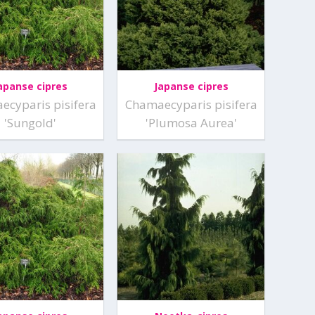
apanse cipres
Japanse cipres
ecyparis pisifera
Chamaecyparis pisifera
'Sungold'
'Plumosa Aurea'