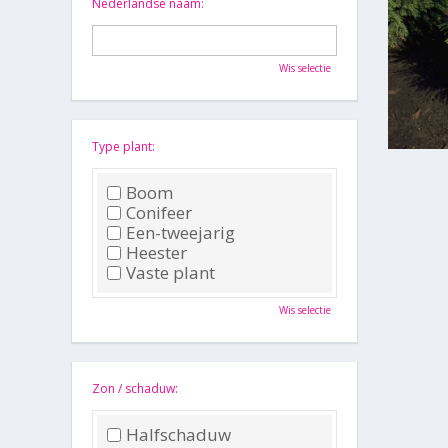
Nederlandse naam:
Wis selectie
Type plant:
Boom
Conifeer
Een-tweejarig
Heester
Vaste plant
Wis selectie
Zon / schaduw:
Halfschaduw