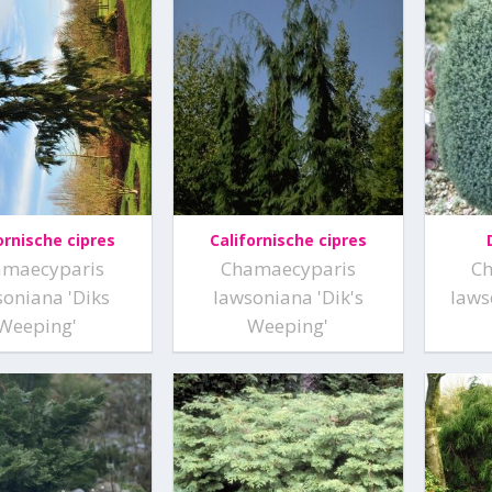
ornische cipres
Californische cipres
amaecyparis
Chamaecyparis
C
soniana 'Diks
lawsoniana 'Dik's
laws
Weeping'
Weeping'