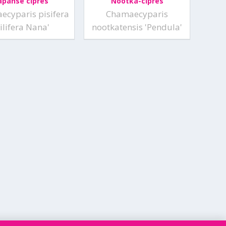
apanse cipres
Nootka-cipres
ecyparis pisifera
Chamaecyparis
Filifera Nana'
nootkatensis 'Pendula'