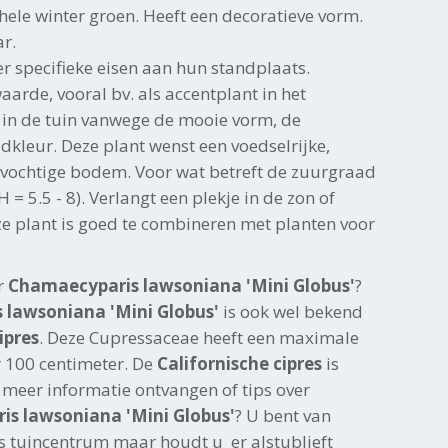
gehele winter groen. Heeft een decoratieve vorm.
ar.
r specifieke eisen aan hun standplaats.
aarde, vooral bv. als accentplant in het
in de tuin vanwege de mooie vorm, de
adkleur. Deze plant wenst een voedselrijke,
vochtige bodem. Voor wat betreft de zuurgraad
pH = 5.5 - 8). Verlangt een plekje in de zon of
ze plant is goed te combineren met planten voor
r
Chamaecyparis lawsoniana 'Mini Globus'
?
lawsoniana 'Mini Globus'
is ook wel bekend
ipres
. Deze Cupressaceae heeft een maximale
 100 centimeter. De
Californische cipres
is
 meer informatie ontvangen of tips over
s lawsoniana 'Mini Globus'
? U bent van
s tuincentrum maar houdt u er alstublieft