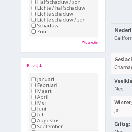
Halfschaduw / zon
Lichte / halfschaduw
Lichte schaduw
Lichte schaduw / zon
Schaduw
Nederl
Zon
Califor
Wis selectie
Geslac
Bloeitijd:
Chamae
Januari
Veelkle
Februari
Nee
Maart
April
Winter
Mei
Juni
Ja
Juli
Augustus
Giftig:
September
Nee