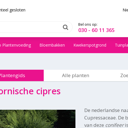
teel gesloten
Ni
Bel ons op:
030 - 60 11 365
o Plantenvoeding
Bloembakken
Kwekerspotgrond
Tuinpl
Plantengids
Alle planten
Zoe
ornische cipres
De nederlandse na
Cupressaceae. De b
van deze
conifeer
i