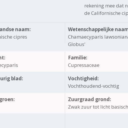
rekening mee dat ni
de Californische cip
andse naam:
Wetenschappelijke naam
nische cipres
Chamaecyparis lawsoniana
Globus'
ht:
Familie:
cyparis
Cupressaceae
urig blad:
Vochtigheid:
Vochthoudend-vochtig
groen:
Zuurgraad grond:
Zwak zuur tot licht basisc