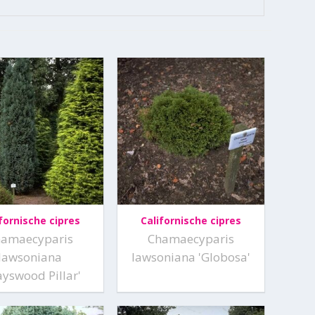
fornische cipres
Californische cipres
hamaecyparis
Chamaecyparis
lawsoniana
lawsoniana 'Globosa'
ayswood Pillar'