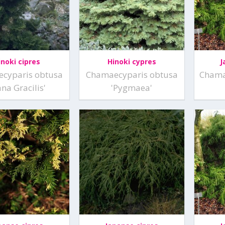
inoki cipres
Hinoki cypres
J
cyparis obtusa
Chamaecyparis obtusa
Chama
na Gracilis'
'Pygmaea'