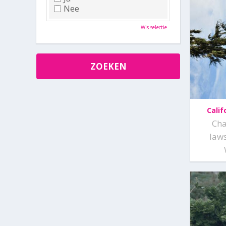
Nee
Wis selectie
Calif
Ch
law