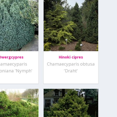
Dwergcypres
Hinoki cipres
hamaecyparis
Chamaecyparis obtusa
oniana 'Nymph'
'Draht'