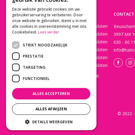
Deze website gebruikt cookies om uw
OPENINGSTIJDEN
CONTACT
gebruikerservaring te verbeteren. Door
onze website te gebruiken, stemt u in met
Maandag
Gesloten
Beusichem
alle cookies in overeenstemming met ons
Cookiebeleid.
Lees verder
Dinsdag
Gesloten
3997 MK '
Woensdag
Gesloten
030 - 60 1
STRIKT NOODZAKELIJK
Donderdag
Gesloten
info@tuinc
PRESTATIE
Vrijdag
Gesloten
Zaterdag
Gesloten
TARGETING
WEBSHOP OPEN 24/7 365 DAGEN PER
FUNCTIONEEL
JAAR EN BESTELLINGEN WORDEN
DAGELIJKS VERZONDEN!
ALLES ACCEPTEREN
Toon alle openingstijden
ALLES AFWIJZEN
© 2022 -
DETAILS WEERGEVEN