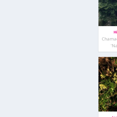
H
Chamae
'Na