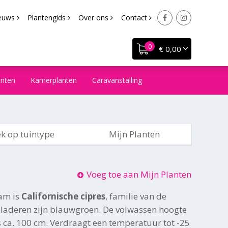
euws
Plantengids
Over ons
Contact
€ 0,00
anten
Kamerplanten
Caravanstalling
k op tuintype
Mijn Planten
Voeg toe aan Mijn Planten
am is
Californische cipres
, familie van de
laderen zijn blauwgroen. De volwassen hoogte
s ca. 100 cm. Verdraagt een temperatuur tot -25