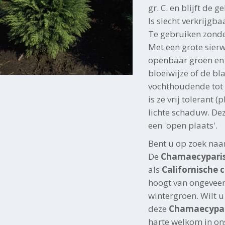
gr. C. en blijft de 
Is slecht verkrijgba
Te gebruiken zonde
Met een grote sierw
openbaar groen en 
bloeiwijze of de bl
vochthoudende tot 
is ze vrij tolerant (
lichte schaduw. De
een 'open plaats'.
Bent u op zoek naa
De
Chamaecyparis 
als
Californische c
hoogt van ongeveer
wintergroen. Wilt u
deze
Chamaecypari
harte welkom in on