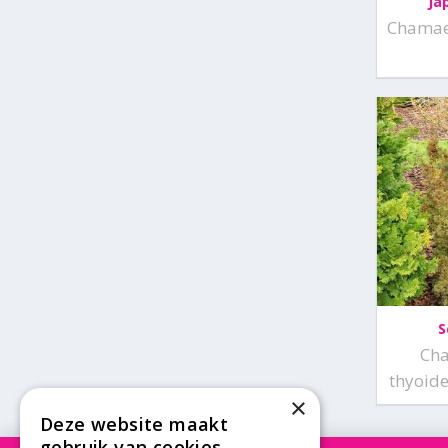
Ja
Chamaec
S
Ch
thyoide
×
Deze website maakt
gebruik van cookies.