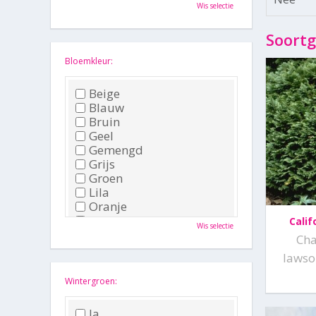
Oktober
Wis selectie
November
December
Soortg
Bloemkleur:
Beige
Blauw
Bruin
Geel
Gemengd
Grijs
Groen
Lila
Oranje
Paars
Calif
Wis selectie
Rood
Ch
Roze
lawso
Wit
Zwart
Wintergroen:
Ja