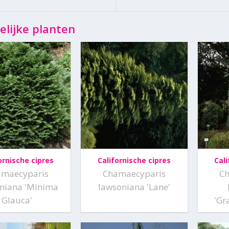
elijke planten
ornische cipres
Californische cipres
Cali
amaecyparis
Chamaecyparis
C
niana 'Minima
lawsoniana 'Lane'
Glauca'
'Gr