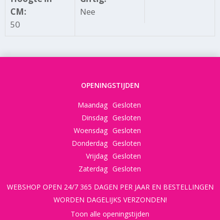
CM:
Nee
50
OPENINGSTIJDEN
Maandag
Gesloten
Dinsdag
Gesloten
Woensdag
Gesloten
Donderdag
Gesloten
Vrijdag
Gesloten
Zaterdag
Gesloten
WEBSHOP OPEN 24/7 365 DAGEN PER JAAR EN BESTELLINGEN
WORDEN DAGELIJKS VERZONDEN!
Toon alle openingstijden