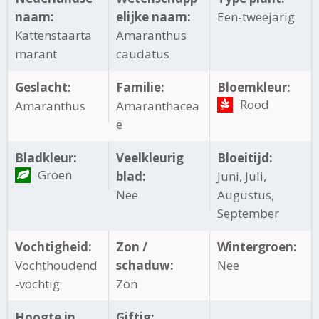
naam:
elijke naam:
Een-tweejarig
Kattenstaarta
Amaranthus
marant
caudatus
Geslacht:
Familie:
Bloemkleur:
Rood
Amaranthus
Amaranthacea
e
Bladkleur:
Veelkleurig
Bloeitijd:
Groen
blad:
Juni, Juli,
Nee
Augustus,
September
Vochtigheid:
Zon /
Wintergroen:
Vochthoudend
schaduw:
Nee
-vochtig
Zon
Hoogte in
Giftig: