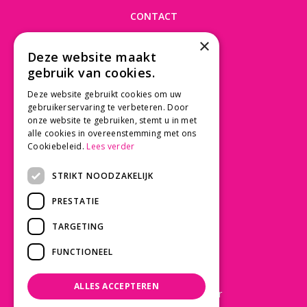
CONTACT
×
Beusichemseweg 56
Deze website maakt
3997 MK 't Goy
gebruik van cookies.
030 - 60 11 365
Deze website gebruikt cookies om uw
info@tuincentrumdebruijn.nl
gebruikerservaring te verbeteren. Door
onze website te gebruiken, stemt u in met
alle cookies in overeenstemming met ons
Cookiebeleid.
Lees verder
SERVICE
STRIKT NOODZAKELIJK
Betaalinformatie
PRESTATIE
Bezorgen en afhalen
Privacy policy
TARGETING
Algemene voorwaarden
FUNCTIONEEL
KLANTWAARDERING
ALLES ACCEPTEREN
Laat een Google review achter