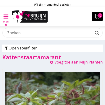
Wij zijn momenteel gesloten
Men
u
Open zoekfilter
Kattenstaartamarant
Voeg toe aan Mijn Planten