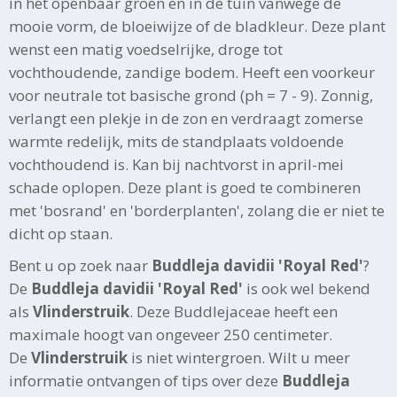
in het openbaar groen en in de tuin vanwege de
mooie vorm, de bloeiwijze of de bladkleur. Deze plant
wenst een matig voedselrijke, droge tot
vochthoudende, zandige bodem. Heeft een voorkeur
voor neutrale tot basische grond (ph = 7 - 9). Zonnig,
verlangt een plekje in de zon en verdraagt zomerse
warmte redelijk, mits de standplaats voldoende
vochthoudend is. Kan bij nachtvorst in april-mei
schade oplopen. Deze plant is goed te combineren
met 'bosrand' en 'borderplanten', zolang die er niet te
dicht op staan.
Bent u op zoek naar
Buddleja davidii 'Royal Red'
?
De
Buddleja davidii 'Royal Red'
is ook wel bekend
als
Vlinderstruik
. Deze Buddlejaceae heeft een
maximale hoogt van ongeveer 250 centimeter.
De
Vlinderstruik
is niet wintergroen. Wilt u meer
informatie ontvangen of tips over deze
Buddleja