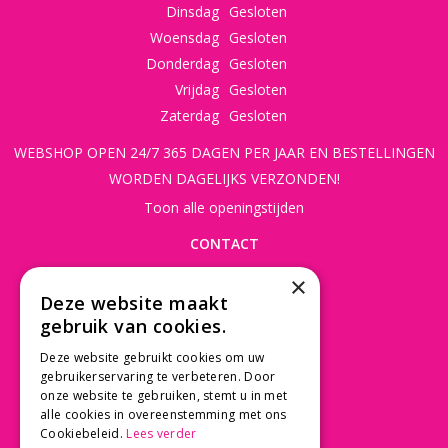
Dinsdag
Gesloten
Woensdag
Gesloten
Donderdag
Gesloten
Vrijdag
Gesloten
Zaterdag
Gesloten
WEBSHOP OPEN 24/7 365 DAGEN PER JAAR EN BESTELLINGEN
WORDEN DAGELIJKS VERZONDEN!
Toon alle openingstijden
CONTACT
×
Beusichemseweg 56
Deze website maakt
3997 MK 't Goy
gebruik van cookies.
030 - 60 11 365
Deze website gebruikt cookies om uw
info@tuincentrumdebruijn.nl
gebruikerservaring te verbeteren. Door
onze website te gebruiken, stemt u in met
alle cookies in overeenstemming met ons
Cookiebeleid.
Lees verder
SERVICE