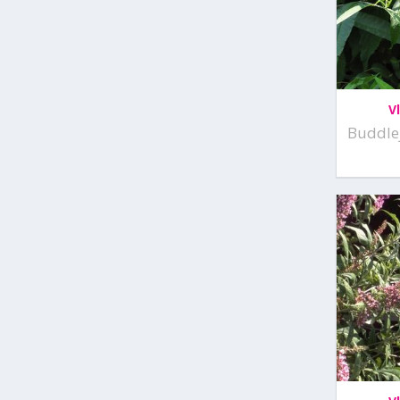
V
Buddlej