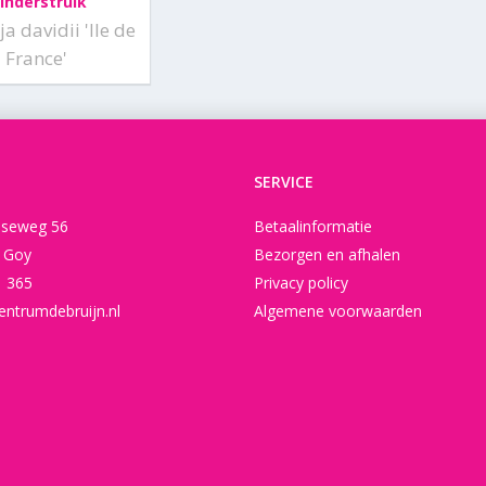
linderstruik
a davidii 'Ile de
France'
SERVICE
seweg 56
Betaalinformatie
t Goy
Bezorgen en afhalen
1 365
Privacy policy
entrumdebruijn.nl
Algemene voorwaarden