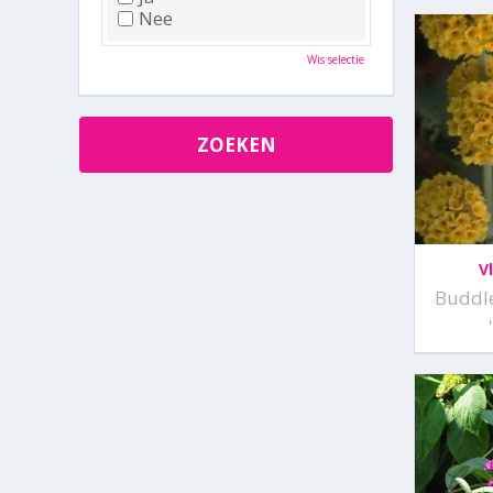
Nee
Wis selectie
V
Buddle