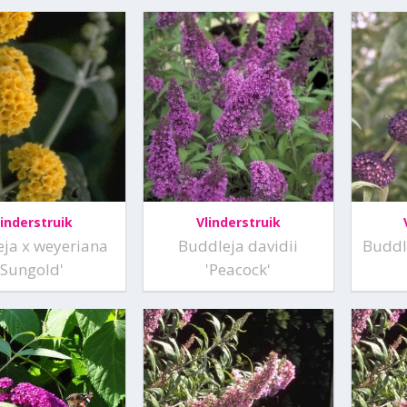
linderstruik
Vlinderstruik
ja x weyeriana
Buddleja davidii
Buddle
'Sungold'
'Peacock'