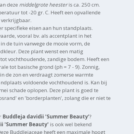
van deze
middelgrote heester
is ca. 250 cm.
ratuur tot -20 gr. C. Heeft een opvallende
 verkrijgbaar.
r specifieke eisen aan hun standplaats.
aarde, vooral bv. als accentplant in het
in de tuin vanwege de mooie vorm, de
adkleur. Deze plant wenst een matig
e tot vochthoudende, zandige bodem. Heeft een
ale tot basische grond (ph = 7 - 9). Zonnig,
e in de zon en verdraagt zomerse warmte
tandplaats voldoende vochthoudend is. Kan bij
-mei schade oplopen. Deze plant is goed te
rand' en 'borderplanten', zolang die er niet te
r
Buddleja davidii 'Summer Beauty'
?
ii 'Summer Beauty'
is ook wel bekend
Deze Buddlejaceae heeft een maximale hoogt