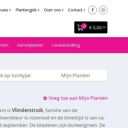
euws
Plantengids
Over ons
Contact
€ 0,00
anten
Kamerplanten
Caravanstalling
k op tuintype
Mijn Planten
Voeg toe aan Mijn Planten
am is
Vlinderstruik
, familie van de
oemkleur is rozerood en de bloeitijd is van ca.
t september. De bladeren zijn donkergroen. De