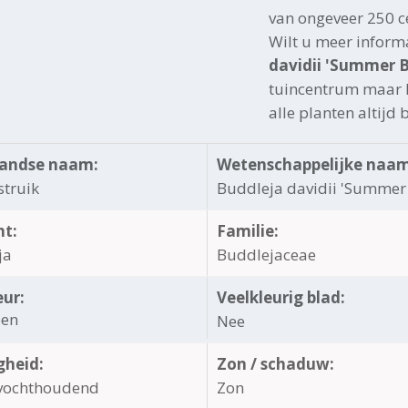
van ongeveer 250 c
Wilt u meer inform
davidii 'Summer 
tuincentrum maar h
alle planten altijd 
andse naam:
Wetenschappelijke naam
struik
Buddleja davidii 'Summer
ht:
Familie:
ja
Buddlejaceae
eur:
Veelkleurig blad:
oen
Nee
gheid:
Zon / schaduw:
vochthoudend
Zon