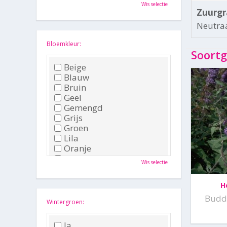
Oktober
Wis selectie
November
Zuurgr
December
Neutraa
Bloemkleur:
Soortg
Beige
Blauw
Bruin
Geel
Gemengd
Grijs
Groen
Lila
Oranje
Paars
Wis selectie
Rood
Roze
H
Wit
Buddl
Zwart
Wintergroen:
Ja