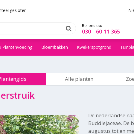
teel gesloten
Ni
Bel ons op:
030 - 60 11 365
o Plantenvoeding
Bloembakken
Kwekerspotgrond
Tuinpl
Plantengids
Alle planten
Zoe
derstruik
De nederlandse na
Buddlejaceae. De bl
augustus tot en me