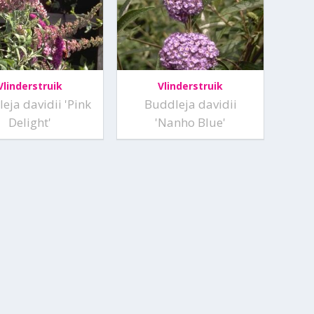
Vlinderstruik
Vlinderstruik
eja davidii 'Pink
Buddleja davidii
Delight'
'Nanho Blue'