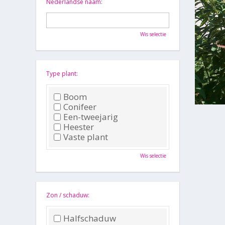
Nederlandse naam:
Wis selectie
Type plant:
Boom
Conifeer
Een-tweejarig
Heester
Vaste plant
Wis selectie
Zon / schaduw:
Halfschaduw