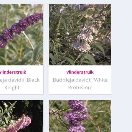
Vlinderstruik
Vlinderstruik
ja davidii 'Black
Buddleja davidii 'White
Knight'
Profusion'