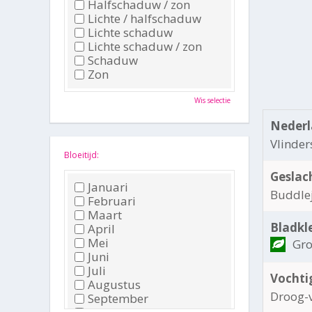
Halfschaduw / zon
Lichte / halfschaduw
Lichte schaduw
Lichte schaduw / zon
Schaduw
Zon
Wis selectie
Nederl
Vlinder
Bloeitijd:
Geslac
Januari
Buddle
Februari
Maart
Bladkl
April
Mei
Gr
Juni
Juli
Vochti
Augustus
Droog-
September