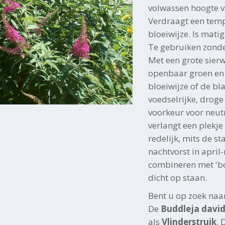
volwassen hoogte 
Verdraagt een tempe
bloeiwijze. Is matig
Te gebruiken zonde
Met een grote sierw
openbaar groen en 
bloeiwijze of de bl
voedselrijke, drog
voorkeur voor neutr
verlangt een plekj
redelijk, mits de s
nachtvorst in april
combineren met 'bos
dicht op staan.
Bent u op zoek naa
De
Buddleja david
als
Vlinderstruik
. 