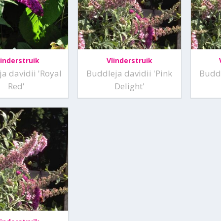
linderstruik
Vlinderstruik
a davidii 'Royal
Buddleja davidii 'Pink
Buddl
Red'
Delight'