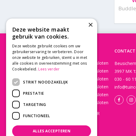
V
Buddlej
×
Deze website maakt
gebruik van cookies.
Deze website gebruikt cookies om uw
OPENINGSTIJDEN
CONTACT
gebruikerservaring te verbeteren. Door
onze website te gebruiken, stemt u in met
Maandag
Gesloten
Beusichem
alle cookies in overeenstemming met ons
Cookiebeleid.
Lees verder
Dinsdag
Gesloten
3997 MK '
Woensdag
Gesloten
030 - 60 1
STRIKT NOODZAKELIJK
Donderdag
Gesloten
info@tuinc
PRESTATIE
Vrijdag
Gesloten
Zaterdag
Gesloten
TARGETING
WEBSHOP OPEN 24/7 365 DAGEN PER
FUNCTIONEEL
JAAR EN BESTELLINGEN WORDEN
DAGELIJKS VERZONDEN!
ALLES ACCEPTEREN