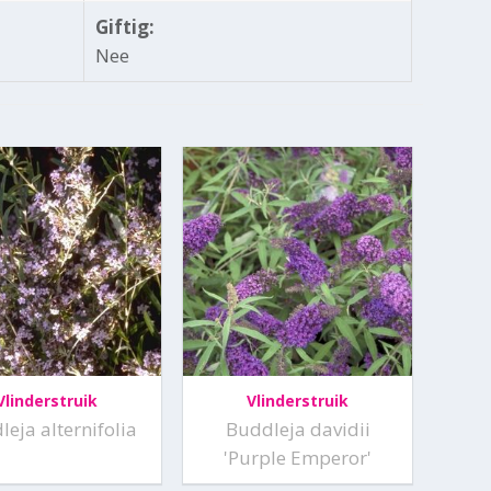
Giftig:
Nee
Vlinderstruik
Vlinderstruik
eja alternifolia
Buddleja davidii
'Purple Emperor'