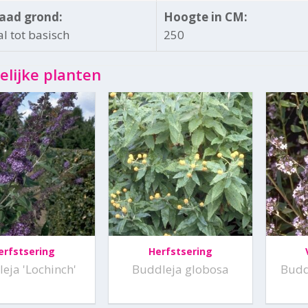
aad grond:
Hoogte in CM:
l tot basisch
250
elijke planten
erfstsering
Herfstsering
eja 'Lochinch'
Buddleja globosa
Buddl