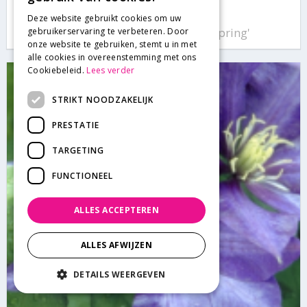
Clematis
Deze website gebruikt cookies om uw
Clematis montana 'Fragrant Spring'
gebruikerservaring te verbeteren. Door
onze website te gebruiken, stemt u in met
alle cookies in overeenstemming met ons
Cookiebeleid.
Lees verder
STRIKT NOODZAKELIJK
PRESTATIE
TARGETING
FUNCTIONEEL
ALLES ACCEPTEREN
ALLES AFWIJZEN
DETAILS WEERGEVEN