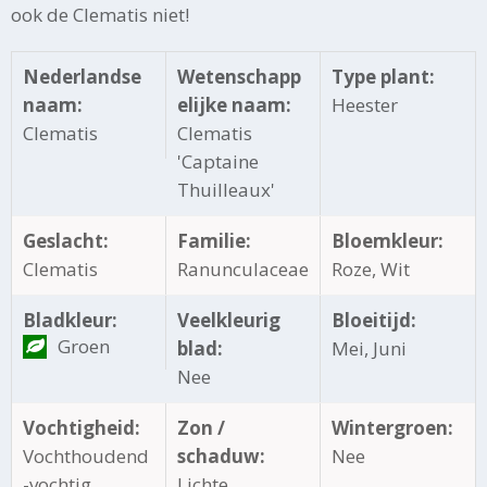
ook de Clematis niet!
Nederlandse
Wetenschapp
Type plant:
naam:
elijke naam:
Heester
Clematis
Clematis
'Captaine
Thuilleaux'
Geslacht:
Familie:
Bloemkleur:
Clematis
Ranunculaceae
Roze, Wit
Bladkleur:
Veelkleurig
Bloeitijd:
Groen
blad:
Mei, Juni
Nee
Vochtigheid:
Zon /
Wintergroen:
Vochthoudend
schaduw:
Nee
-vochtig
Lichte