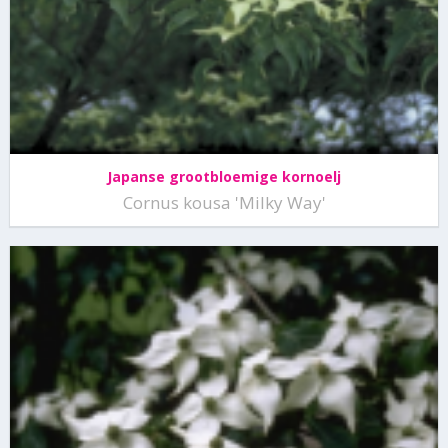
Japanse grootbloemige kornoelj
Cornus kousa 'Milky Way'