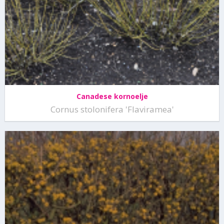
Canadese kornoelje
Cornus stolonifera 'Flaviramea'