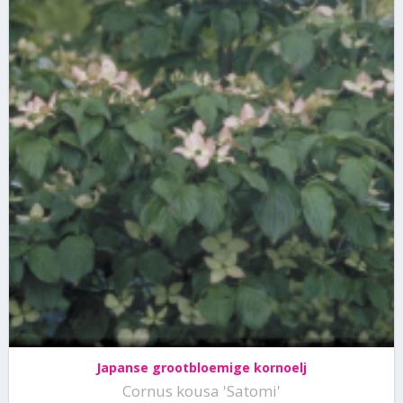
Japanse grootbloemige kornoelj
Cornus kousa 'Satomi'