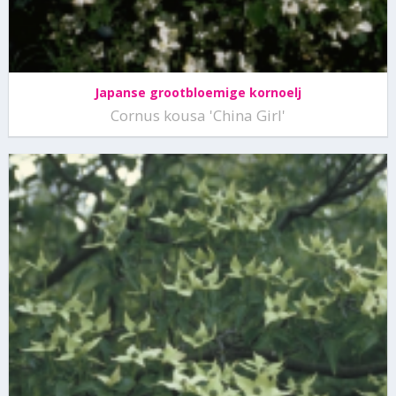
Japanse grootbloemige kornoelj
Cornus kousa 'China Girl'