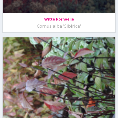
Witte kornoelje
Cornus alba 'Sibirica'