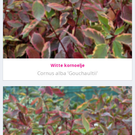
Witte kornoelje
Cornus alba 'Gouchaultii'