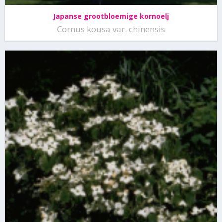
Japanse grootbloemige kornoelj
Cornus kousa var. chinensis