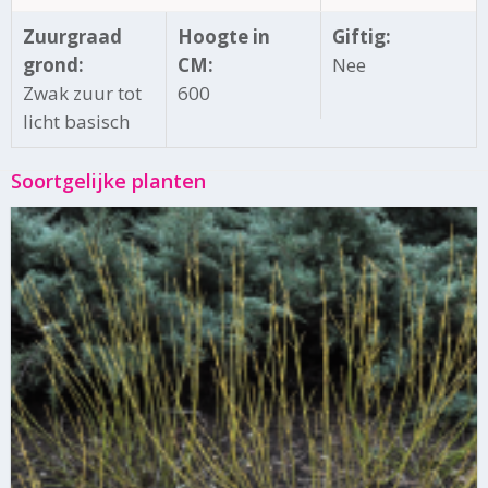
Zuurgraad
Hoogte in
Giftig:
grond:
CM:
Nee
Zwak zuur tot
600
licht basisch
Soortgelijke planten