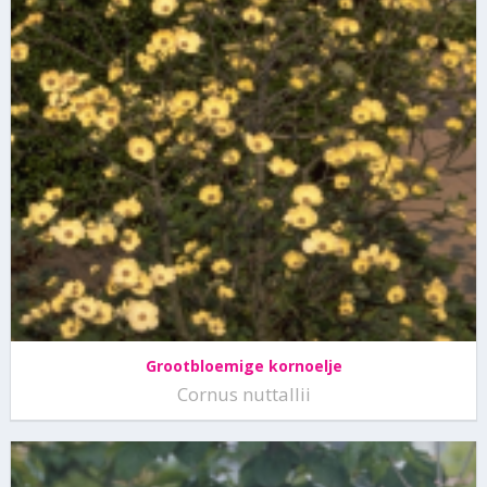
Grootbloemige kornoelje
Cornus nuttallii