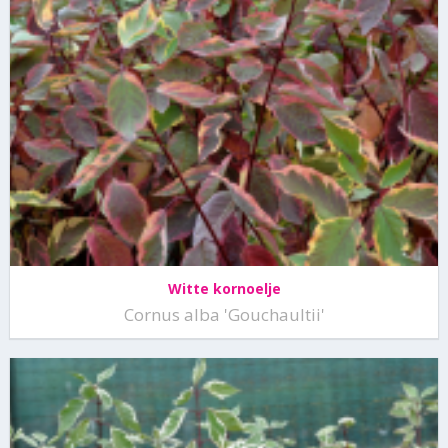
Witte kornoelje
Cornus alba 'Gouchaultii'