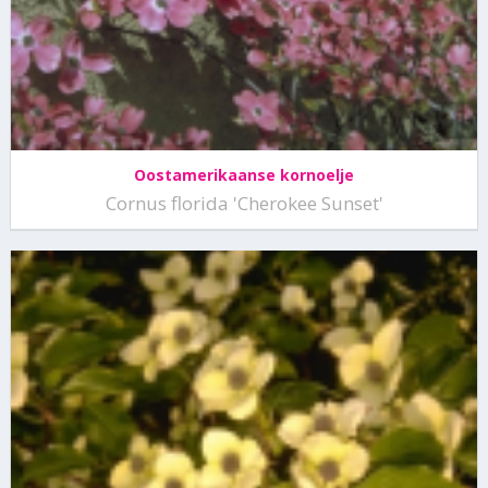
Oostamerikaanse kornoelje
Cornus florida 'Cherokee Sunset'