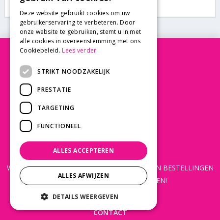
Cornus suecica
Deze website gebruikt cookies om uw
gebruikerservaring te verbeteren. Door
onze website te gebruiken, stemt u in met
alle cookies in overeenstemming met ons
Cookiebeleid.
Lees verder
OPENINGSTIJDEN
STRIKT NOODZAKELIJK
Maandag
Gesloten
PRESTATIE
Dinsdag
Gesloten
TARGETING
Woensdag
Gesloten
Donderdag
Gesloten
FUNCTIONEEL
Vrijdag
Gesloten
Zaterdag
Gesloten
ALLES ACCEPTEREN
WEBSHOP OPEN 24/7 365 DAGEN PER JAAR EN BESTELLINGEN
ALLES AFWIJZEN
WORDEN DAGELIJKS VERZONDEN!
Toon alle openingstijden
DETAILS WEERGEVEN
CONTACT