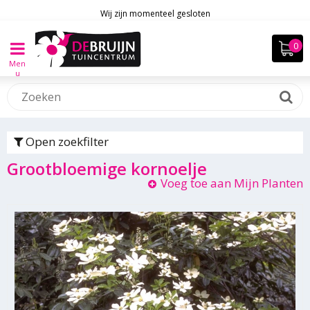
Wij zijn momenteel gesloten
Men
u
Open zoekfilter
Grootbloemige kornoelje
Voeg toe aan Mijn Planten