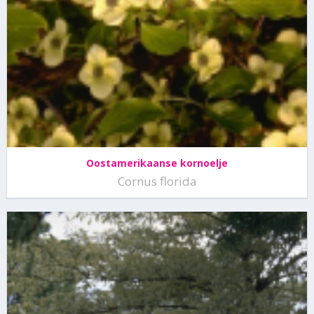
Oostamerikaanse kornoelje
Cornus florida