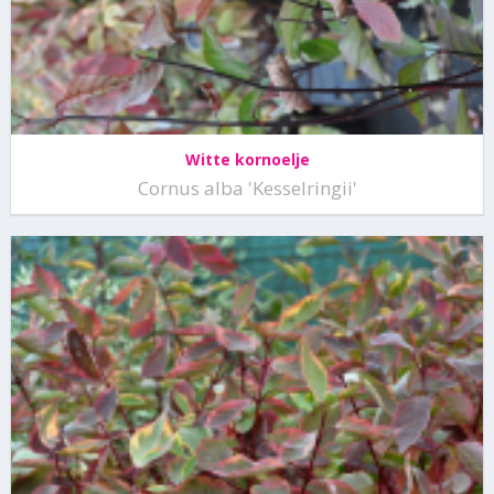
Witte kornoelje
Cornus alba 'Kesselringii'