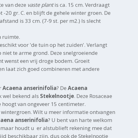
te van deze
vaste plant
is ca. 15 cm. Verdraagt
-20 gr. C. en blijft de gehele winter groen. De
stand is 33 cm. (7-9 st. per m2.) Is slecht
n ruimte.
eschikt voor 'de tuin op het zuiden'. Verlangt
p niet te arme grond. Deze snelgroeiende
 wenst een vrij droge bodem. Groeit
 laat zich goed combineren met andere
r
Acaena anserinifolia
? De
Acaena
k wel bekend als
Stekelnootje
. Deze Rosaceae
 hoogt van ongeveer 15 centimeter.
s wintergroen. Wilt u meer informatie ontvangen
aena anserinifolia
? U bent van harte welkom
 maar houdt u er alstublieft rekening mee dat
tijd beschikbaar zijn, dus ook de Stekelnootje