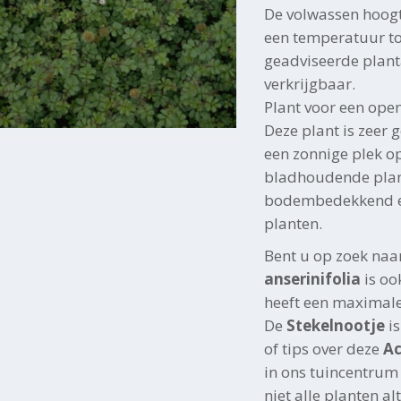
De volwassen hoog
een temperatuur tot 
geadviseerde plantaf
verkrijgbaar.
Plant voor een ope
Deze plant is zeer g
een zonnige plek o
bladhoudende plant
bodembedekkend en
planten.
Bent u op zoek naa
anserinifolia
is oo
heeft een maximale
De
Stekelnootje
i
of tips over deze
Ac
in ons tuincentrum
niet alle planten al