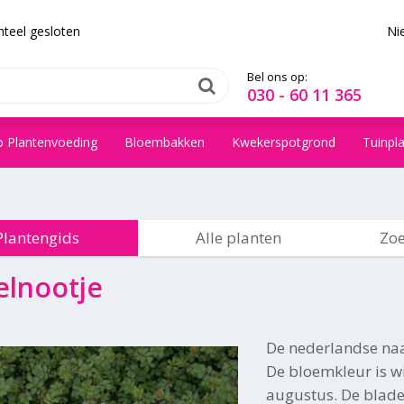
teel gesloten
Ni
Bel ons op:
030 - 60 11 365
o Plantenvoeding
Bloembakken
Kwekerspotgrond
Tuinpl
Plantengids
Alle planten
Zoe
elnootje
De nederlandse na
De bloemkleur is wit
augustus. De blade