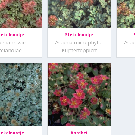
tekelnootje
Stekelnootje
aena novae-
Acaena microphylla
Acae
zelandiae
'Kupferteppich'
tekelnootje
Aardbei