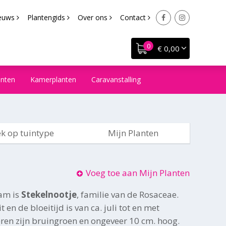
euws
Plantengids
Over ons
Contact
€ 0,00
anten
Kamerplanten
Caravanstalling
k op tuintype
Mijn Planten
Voeg toe aan Mijn Planten
am is
Stekelnootje
, familie van de Rosaceae.
 en de bloeitijd is van ca. juli tot en met
ren zijn bruingroen en ongeveer 10 cm. hoog.