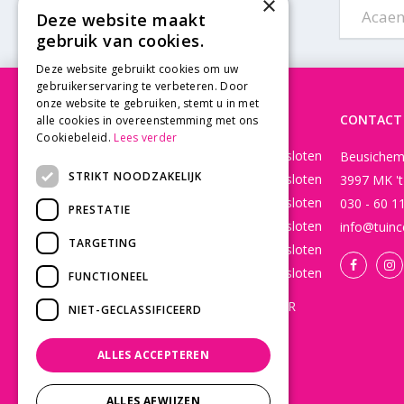
×
Acaen
Deze website maakt
gebruik van cookies.
Deze website gebruikt cookies om uw
gebruikerservaring te verbeteren. Door
onze website te gebruiken, stemt u in met
OPENINGSTIJDEN
CONTACT
alle cookies in overeenstemming met ons
Cookiebeleid.
Lees verder
Maandag
Gesloten
Beusichem
STRIKT NOODZAKELIJK
Dinsdag
Gesloten
3997 MK '
Woensdag
Gesloten
030 - 60 1
PRESTATIE
Donderdag
Gesloten
info@tuinc
TARGETING
Vrijdag
Gesloten
Zaterdag
Gesloten
FUNCTIONEEL
WEBSHOP OPEN 24/7 365 DAGEN PER
NIET-GECLASSIFICEERD
JAAR EN BESTELLINGEN WORDEN
DAGELIJKS VERZONDEN!
ALLES ACCEPTEREN
Toon alle openingstijden
ALLES AFWIJZEN