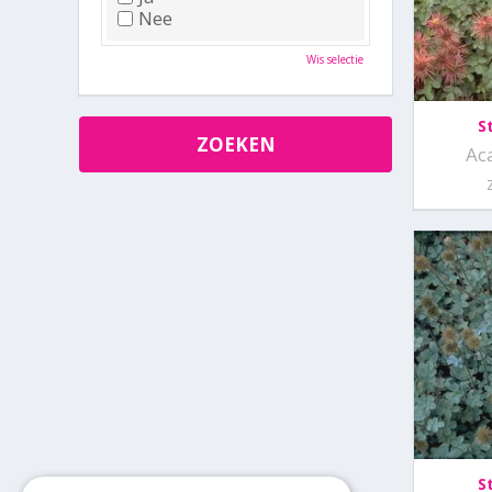
Nee
Wis selectie
S
Ac
S