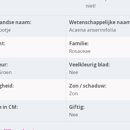
niet!
andse naam:
Wetenschappelijke naam
ootje
Acaena anserinifolia
ht:
Familie:
Rosaceae
eur:
Veelkleurig blad:
Groen
Nee
gheid:
Zon / schaduw:
Zon
 in CM:
Giftig:
Nee