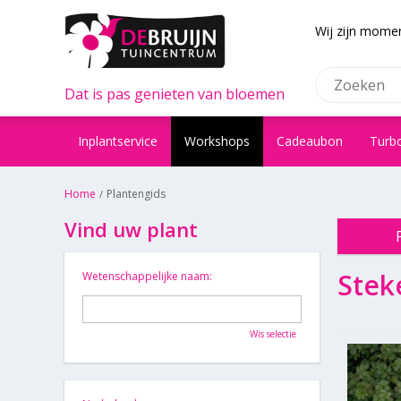
Wij zijn momen
Dat is pas genieten van bloemen
Inplantservice
Workshops
Cadeaubon
Turb
Home
Plantengids
Vind uw plant
Stek
Wetenschappelijke naam:
Wis selectie