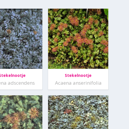
Stekelnootje
Stekelnootje
ena adscendens
Acaena anserinifolia