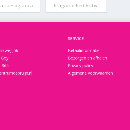
a caesiiglauca
Fragaria 'Red Ruby'
SERVICE
seweg 56
Betaalinformatie
t Goy
Bezorgen en afhalen
1 365
Privacy policy
entrumdebruijn.nl
Algemene voorwaarden