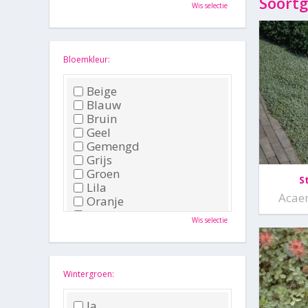
Oktober
Soortg
Wis selectie
November
December
Bloemkleur:
Beige
Blauw
Bruin
Geel
Gemengd
Grijs
Groen
S
Lila
Acae
Oranje
Paars
Wis selectie
Rood
Roze
Wit
Zwart
Wintergroen:
Ja