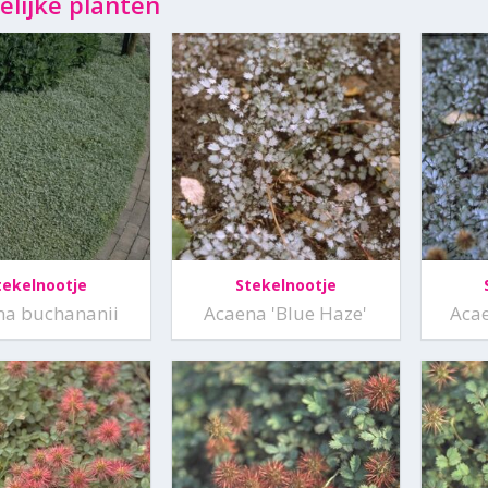
elijke planten
tekelnootje
Stekelnootje
na buchananii
Acaena 'Blue Haze'
Aca