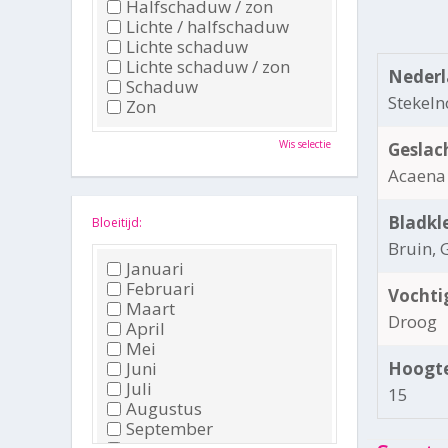
Halfschaduw / zon
Lichte / halfschaduw
Lichte schaduw
Lichte schaduw / zon
Nederl
Schaduw
Stekeln
Zon
Wis selectie
Geslac
Acaena
Bladkl
Bloeitijd:
Bruin, 
Januari
Februari
Vochti
Maart
Droog
April
Mei
Juni
Hoogte
Juli
15
Augustus
September