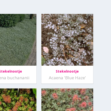
Stekelnootje
Stekelnootje
ena buchananii
Acaena 'Blue Haze'