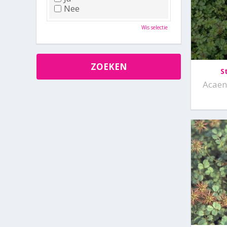
Nee
Wis selectie
S
Acaen