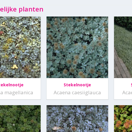
elijke planten
tekelnootje
Stekelnootje
a magellanica
Acaena caesiiglauca
Aca