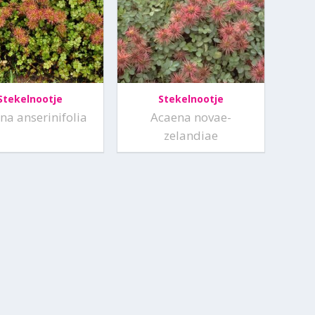
Stekelnootje
Stekelnootje
na anserinifolia
Acaena novae-
zelandiae