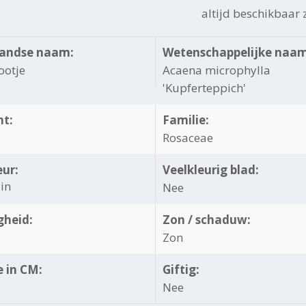
altijd beschikbaar z
andse naam:
Wetenschappelijke naam
ootje
Acaena microphylla
'Kupferteppich'
ht:
Familie:
Rosaceae
eur:
Veelkleurig blad:
in
Nee
gheid:
Zon / schaduw:
Zon
 in CM:
Giftig:
Nee