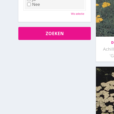
Nee
Wis selectie
D
Achil
'G