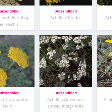
uizendblad
Duizendblad
a nobilis subsp.
Achillea 'Credo'
Ach
neilreichii
uizendblad
Duizendblad
lea 'Coronation
Achillea clavennae
Ach
Gold'
subsp. integrifolia