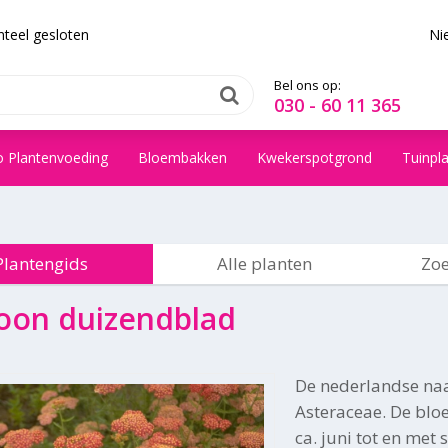
teel gesloten
Ni
Bel ons op:
030 - 60 11 365
o Plantenvoeding
Bloembakken
Kwekerspotgrond
Tuinpl
Plantengids
Alle planten
Zoe
on duizendblad
De nederlandse na
Asteraceae. De bloe
ca. juni tot en met