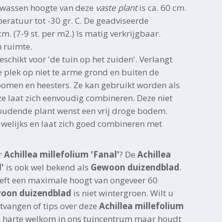
lwassen hoogte van deze
vaste plant
is ca. 60 cm.
eratuur tot -30 gr. C. De geadviseerde
m. (7-9 st. per m2.) Is matig verkrijgbaar.
n ruimte.
eschikt voor 'de tuin op het zuiden'. Verlangt
 plek op niet te arme grond en buiten de
men en heesters. Ze kan gebruikt worden als
ze laat zich eenvoudig combineren. Deze niet
udende plant wenst een vrij droge bodem.
uwelijks en laat zich goed combineren met
r
Achillea millefolium 'Fanal'
? De
Achillea
'
is ook wel bekend als
Gewoon duizendblad
.
eft een maximale hoogt van ongeveer 60
oon duizendblad
is niet wintergroen. Wilt u
tvangen of tips over deze
Achillea millefolium
n harte welkom in ons tuincentrum maar houdt