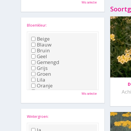
Oktober
Wis selectie
November
Soortg
December
Bloemkleur:
Beige
Blauw
Bruin
Geel
Gemengd
Grijs
Groen
Lila
D
Oranje
Paars
Achi
Wis selectie
Rood
Roze
Wit
Zwart
Wintergroen:
Ja