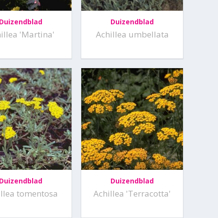
Duizendblad
Duizendblad
illea 'Martina'
Achillea umbellata
Duizendblad
Duizendblad
illea tomentosa
Achillea 'Terracotta'