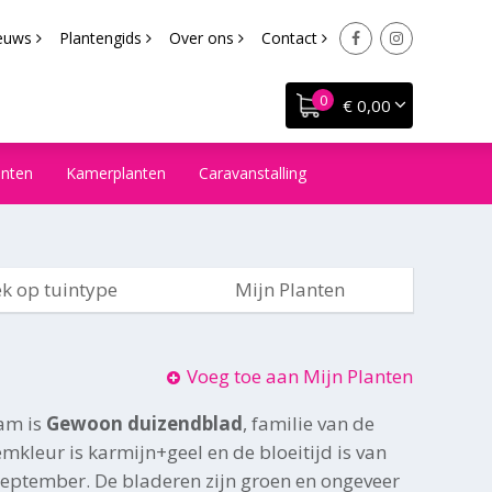
euws
Plantengids
Over ons
Contact
€ 0,00
anten
Kamerplanten
Caravanstalling
k op tuintype
Mijn Planten
Voeg toe aan Mijn Planten
am is
Gewoon duizendblad
, familie van de
mkleur is karmijn+geel en de bloeitijd is van
 september. De bladeren zijn groen en ongeveer