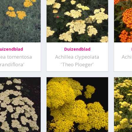
uizendblad
Duizendblad
lea tomentosa
Achillea clypeolata
Achi
randiflora'
'Theo Ploeger'