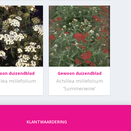
oon duizendblad
Gewoon duizendblad
llea millefolium
Achillea millefolium
'Summerwine'
KLANTWAARDERING