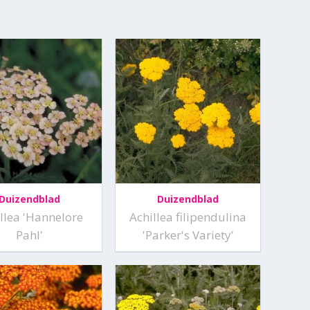
Duizendblad
Duizendblad
llea 'Hannelore
Achillea filipendulina
Pahl'
'Parker's Variety'