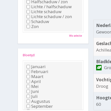
Halfschaduw / zon
Lichte / halfschaduw
Lichte schaduw
Lichte schaduw / zon
Schaduw
Nederl
Zon
Gewoon
Wis selectie
Geslac
Achille
Bloeitijd:
Bladkl
Januari
Gr
Februari
Maart
Vochti
April
Droog
Mei
Juni
Juli
Hoogte
Augustus
60
September