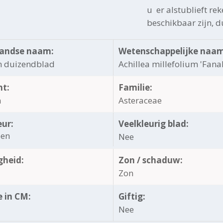
u er alstublieft rek
beschikbaar zijn, 
andse naam:
Wetenschappelijke naam
 duizendblad
Achillea millefolium 'Fanal
ht:
Familie:
a
Asteraceae
eur:
Veelkleurig blad:
oen
Nee
gheid:
Zon / schaduw:
Zon
 in CM:
Giftig:
Nee