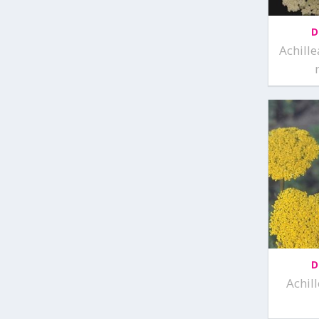
D
Achille
D
Achil