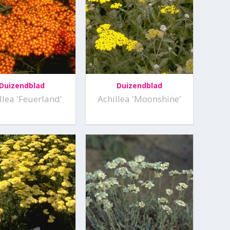
Duizendblad
Duizendblad
llea 'Feuerland'
Achillea 'Moonshine'