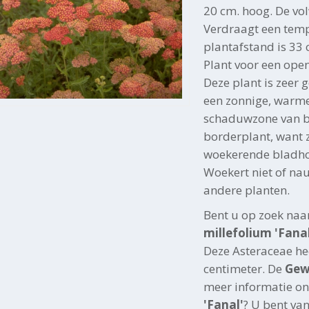
20 cm. hoog. De vo
Verdraagt een temp
plantafstand is 33 c
Plant voor een ope
Deze plant is zeer g
een zonnige, warme
schaduwzone van bo
borderplant, want 
woekerende bladho
Woekert niet of na
andere planten.
Bent u op zoek naa
millefolium 'Fanal
Deze Asteraceae he
centimeter. De
Gew
meer informatie on
'Fanal'
? U bent va