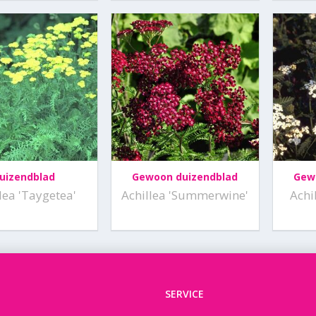
uizendblad
Gewoon duizendblad
Gew
lea 'Taygetea'
Achillea 'Summerwine'
Achi
SERVICE