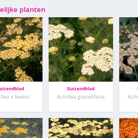
elijke planten
uizendblad
Duizendblad
llea x lewisii
Achillea grandifolia
Achi