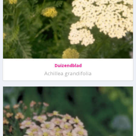
Duizendblad
Achillea grandifolia