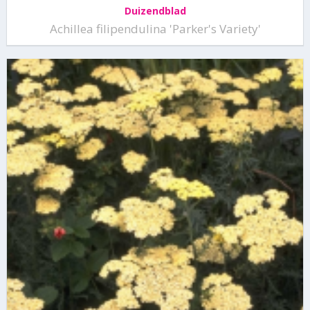
Duizendblad
Achillea filipendulina 'Parker's Variety'