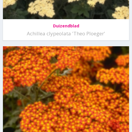
Duizendblad
Achillea clypeolata 'Theo Ploeger'