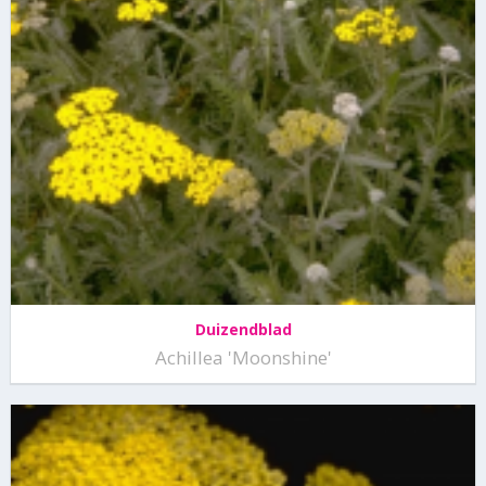
Duizendblad
Achillea 'Moonshine'