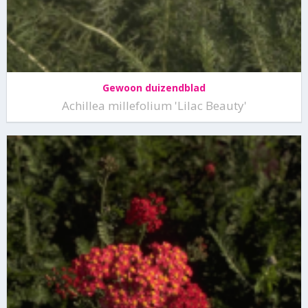
Gewoon duizendblad
Achillea millefolium 'Lilac Beauty'