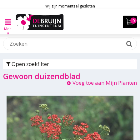
Wij zijn momenteel gesloten
Men
u
Open zoekfilter
Gewoon duizendblad
Voeg toe aan Mijn Planten