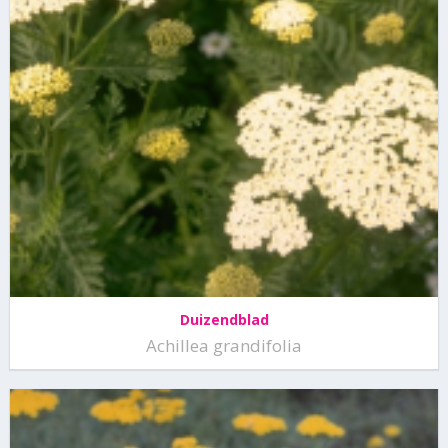
Duizendblad
Achillea grandifolia