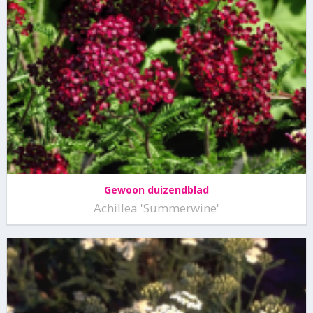
Gewoon duizendblad
Achillea 'Summerwine'