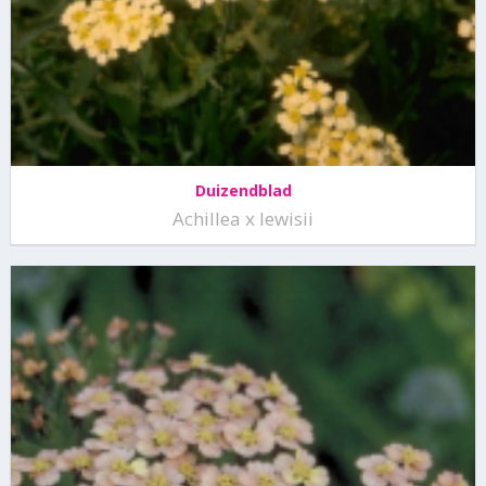
Duizendblad
Achillea x lewisii