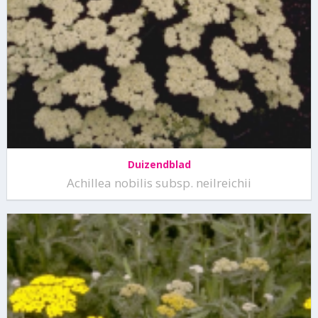
Duizendblad
Achillea nobilis subsp. neilreichii