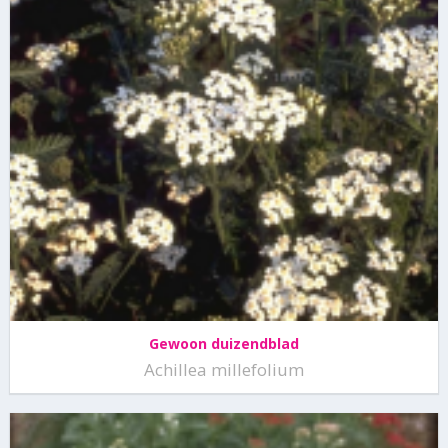
Gewoon duizendblad
Achillea millefolium