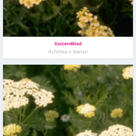
Duizendblad
Achillea x lewisii