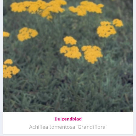
Duizendblad
Achillea tomentosa 'Grandiflora'