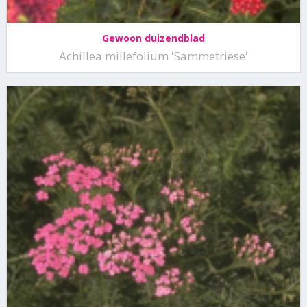
Gewoon duizendblad
Achillea millefolium 'Sammetriese'