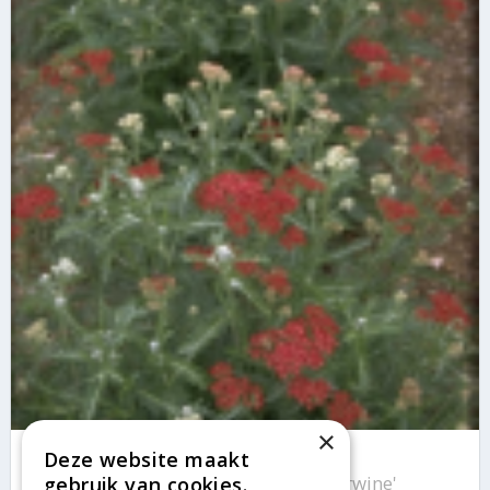
×
Gewoon duizendblad
Deze website maakt
Achillea millefolium 'Summerwine'
gebruik van cookies.