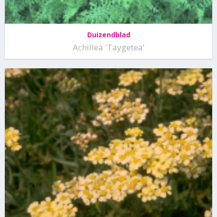
Duizendblad
Achillea 'Taygetea'