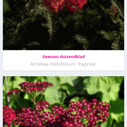
Gewoon duizendblad
Achillea millefolium 'Paprika'