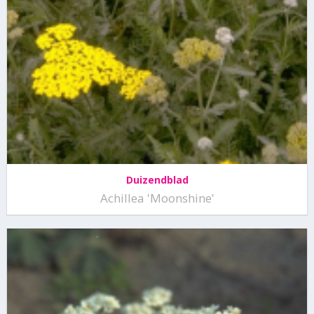
Duizendblad
Achillea 'Moonshine'