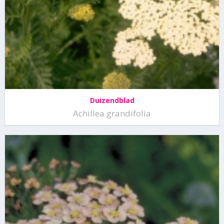
Duizendblad
Achillea grandifolia