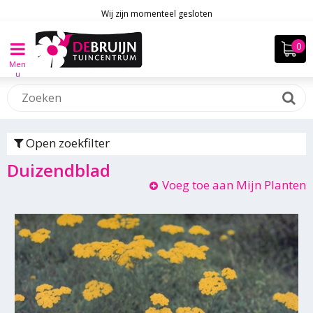
Wij zijn momenteel gesloten
Men
u
Open zoekfilter
Duizendblad
Voeg toe aan Mijn Planten