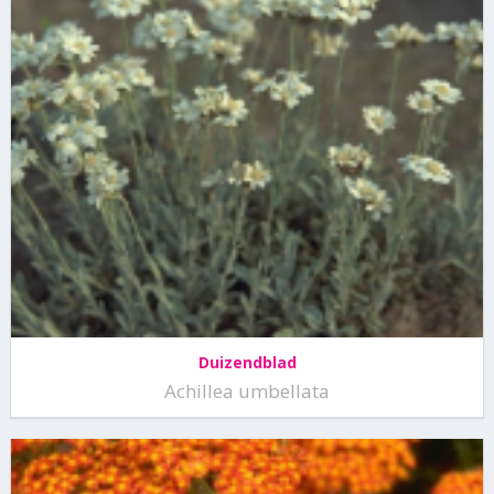
Duizendblad
Achillea umbellata