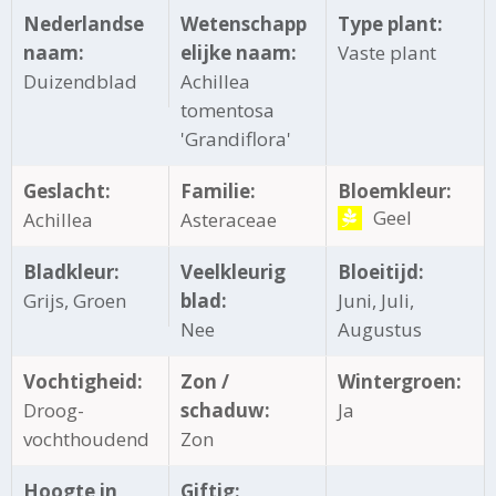
Nederlandse
Wetenschapp
Type plant:
naam:
elijke naam:
Vaste plant
Duizendblad
Achillea
tomentosa
'Grandiflora'
Geslacht:
Familie:
Bloemkleur:
Geel
Achillea
Asteraceae
Bladkleur:
Veelkleurig
Bloeitijd:
Grijs, Groen
blad:
Juni, Juli,
Nee
Augustus
Vochtigheid:
Zon /
Wintergroen:
Droog-
schaduw:
Ja
vochthoudend
Zon
Hoogte in
Giftig: