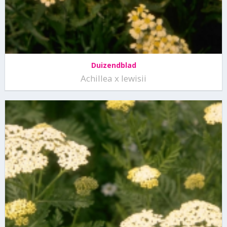
Duizendblad
Achillea x lewisii