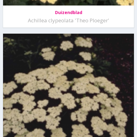
Duizendblad
Achillea clypeolata 'Theo Ploeger'