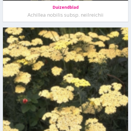
Duizendblad
Achillea nobilis subsp. neilreichii