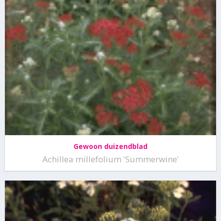
Gewoon duizendblad
Achillea millefolium 'Summerwine'