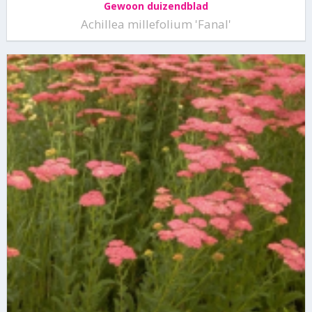
Gewoon duizendblad
Achillea millefolium 'Fanal'