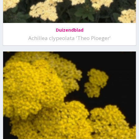
Duizendblad
Achillea clypeolata 'Theo Ploeger'