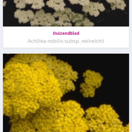
Duizendblad
Achillea nobilis subsp. neilreichii