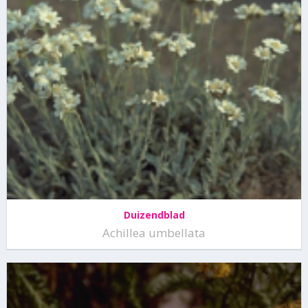
Duizendblad
Achillea umbellata