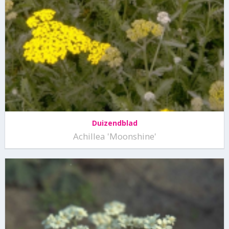
Duizendblad
Achillea 'Moonshine'