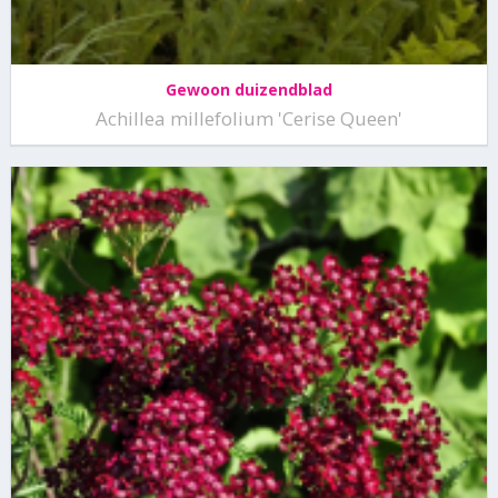
Gewoon duizendblad
Achillea millefolium 'Cerise Queen'