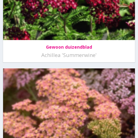
Gewoon duizendblad
Achillea 'Summerwine'