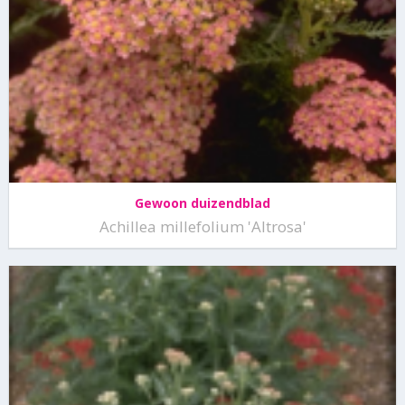
Gewoon duizendblad
Achillea millefolium 'Altrosa'