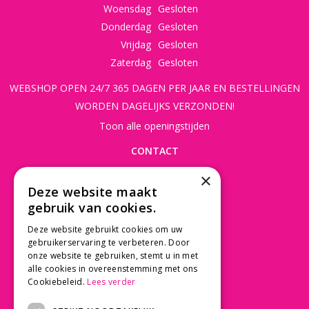
Woensdag
Gesloten
Donderdag
Gesloten
Vrijdag
Gesloten
Zaterdag
Gesloten
WEBSHOP OPEN 24/7 365 DAGEN PER JAAR EN BESTELLINGEN
WORDEN DAGELIJKS VERZONDEN!
Toon alle openingstijden
CONTACT
×
Beusichemseweg 56
Deze website maakt
3997 MK 't Goy
gebruik van cookies.
030 - 60 11 365
Deze website gebruikt cookies om uw
info@tuincentrumdebruijn.nl
gebruikerservaring te verbeteren. Door
onze website te gebruiken, stemt u in met
alle cookies in overeenstemming met ons
Cookiebeleid.
Lees verder
SERVICE