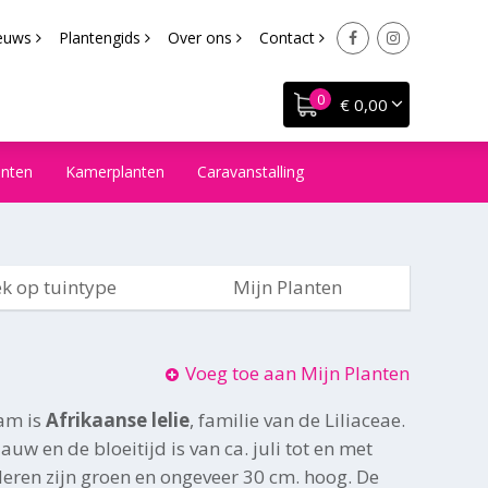
euws
Plantengids
Over ons
Contact
€ 0,00
anten
Kamerplanten
Caravanstalling
k op tuintype
Mijn Planten
Voeg toe aan Mijn Planten
am is
Afrikaanse lelie
, familie van de Liliaceae.
uw en de bloeitijd is van ca. juli tot en met
eren zijn groen en ongeveer 30 cm. hoog. De