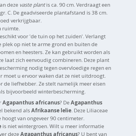
van deze
vaste plant
is ca. 90 cm. Verdraagt een
gr. C. De geadviseerde plantafstand is 38 cm.
 goed verkrijgbaar.
n ruimte.
eschikt voor 'de tuin op het zuiden'. Verlangt
 plek op niet te arme grond en buiten de
men en heesters. Ze kan gebruikt worden als
ze laat zich eenvoudig combineren. Deze plant
 bescherming nodig tegen overvloedige regen en
r moet u ervoor waken dat ze niet uitdroogt.
or de liefhebber. Ze stelt namelijk meer eisen
als bijvoorbeeld winterbescherming.
r
Agapanthus africanus
? De
Agapanthus
el bekend als
Afrikaanse lelie
. Deze Liliaceae
 hoogt van ongeveer 90 centimeter.
e
is niet wintergroen. Wilt u meer informatie
over deze
Agapanthus africanus
? U bent van