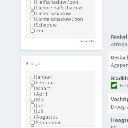
Halfschaduw / zon
Lichte / halfschaduw
Lichte schaduw
Lichte schaduw / zon
Schaduw
Zon
Nederl
Wis selectie
Afrikaa
Geslac
Bloeitijd:
Agapan
Januari
Bladkl
Februari
Gr
Maart
April
Vochti
Mei
Juni
Droog-
Juli
Augustus
Hoogte
September
90