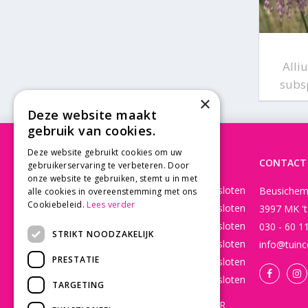
Alli
subs
×
Deze website maakt
gebruik van cookies.
Deze website gebruikt cookies om uw
OPENINGSTIJDEN
CONTACT
gebruikerservaring te verbeteren. Door
onze website te gebruiken, stemt u in met
Maandag
Gesloten
Beusichem
alle cookies in overeenstemming met ons
Cookiebeleid.
Lees verder
Dinsdag
Gesloten
3997 MK '
Woensdag
Gesloten
030 - 60 1
STRIKT NOODZAKELIJK
Donderdag
Gesloten
info@tuinc
PRESTATIE
Vrijdag
Gesloten
Zaterdag
Gesloten
TARGETING
WEBSHOP OPEN 24/7 365 DAGEN PER