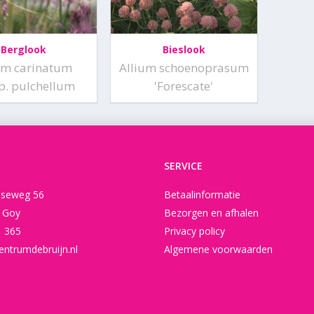
Berglook
Bieslook
um carinatum
Allium schoenoprasum
p. pulchellum
'Forescate'
SERVICE
seweg 56
Betaalinformatie
t Goy
Bezorgen en afhalen
1 365
Privacy policy
entrumdebruijn.nl
Algemene voorwaarden