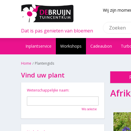
Wij zijn momen
Dat is pas genieten van bloemen
Inplantservice
Workshops
Cadeaubon
Turb
Home
Plantengids
Vind uw plant
Afrik
Wetenschappelijke naam:
Wis selectie