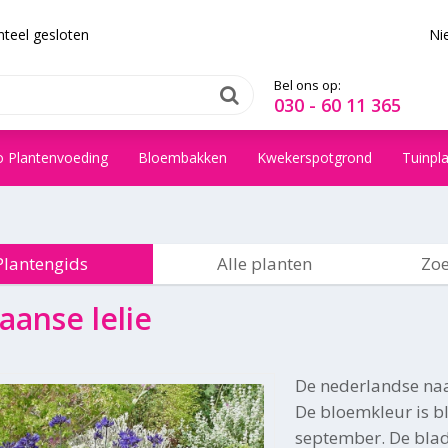
teel gesloten
Ni
Bel ons op:
030 - 60 11 365
o Plantenvoeding
Bloembakken
Kwekerspotgrond
Tuinpl
Plantengids
Alle planten
Zoe
aanse lelie
De nederlandse na
De bloemkleur is bla
september. De blad