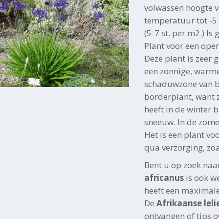
volwassen hoogte 
temperatuur tot -5 
(5-7 st. per m2.) Is
Plant voor een ope
Deze plant is zeer g
een zonnige, warme
schaduwzone van bo
borderplant, want 
heeft in de winter
sneeuw. In de zome
Het is een plant vo
qua verzorging, zo
Bent u op zoek naa
africanus
is ook w
heeft een maximale
De
Afrikaanse leli
ontvangen of tips 