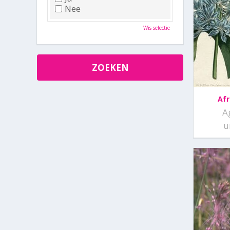
Nee
Wis selectie
Afr
A
u