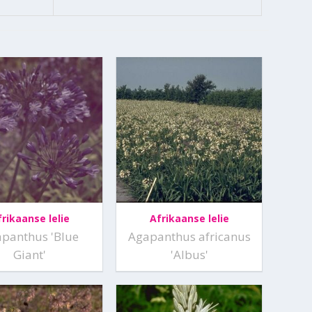
frikaanse lelie
Afrikaanse lelie
panthus 'Blue
Agapanthus africanus
Giant'
'Albus'