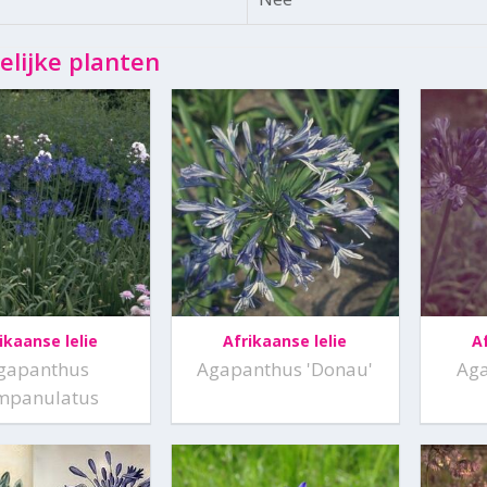
elijke planten
ikaanse lelie
Afrikaanse lelie
A
gapanthus
Agapanthus 'Donau'
Aga
mpanulatus