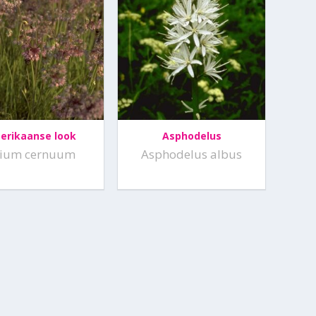
erikaanse look
Asphodelus
lium cernuum
Asphodelus albus