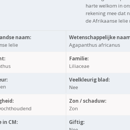
harte welkom in on
rekening mee dat ni
de Afrikaanse lelie 
andse naam:
Wetenschappelijke naam
nse lelie
Agapanthus africanus
ht:
Familie:
thus
Liliaceae
eur:
Veelkleurig blad:
oen
Nee
gheid:
Zon / schaduw:
vochthoudend
Zon
 in CM:
Giftig:
Nee