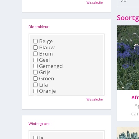
Oktober
Wis selectie
November
December
Soortg
Bloemkleur:
Beige
Blauw
Bruin
Geel
Gemengd
Grijs
Groen
Lila
Oranje
Paars
Afr
Wis selectie
Rood
A
Roze
ca
Wit
Zwart
Wintergroen:
Ja