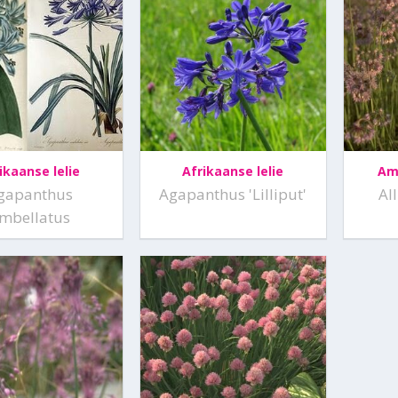
ikaanse lelie
Afrikaanse lelie
Am
gapanthus
Agapanthus 'Lilliput'
Al
mbellatus