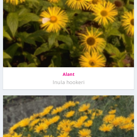
Alant
Inula hookeri