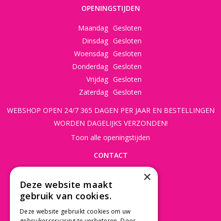
OPENINGSTIJDEN
Maandag
Gesloten
Dinsdag
Gesloten
Woensdag
Gesloten
Donderdag
Gesloten
Vrijdag
Gesloten
Zaterdag
Gesloten
WEBSHOP OPEN 24/7 365 DAGEN PER JAAR EN BESTELLINGEN
WORDEN DAGELIJKS VERZONDEN!
Toon alle openingstijden
CONTACT
×
Beusichemseweg 56
Deze website maakt
3997 MK 't Goy
gebruik van cookies.
030 - 60 11 365
Deze website gebruikt cookies om uw
info@tuincentrumdebruijn.nl
gebruikerservaring te verbeteren. Door