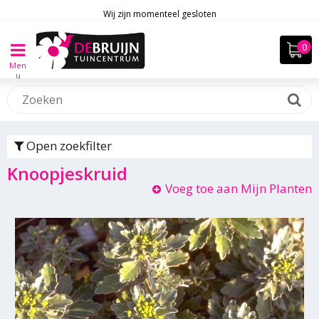
Wij zijn momenteel gesloten
Men
u
Open zoekfilter
Knoopjeskruid
Voeg toe aan Mijn Planten