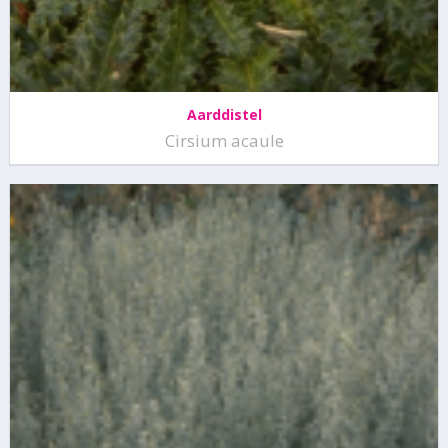
Aarddistel
Cirsium acaule