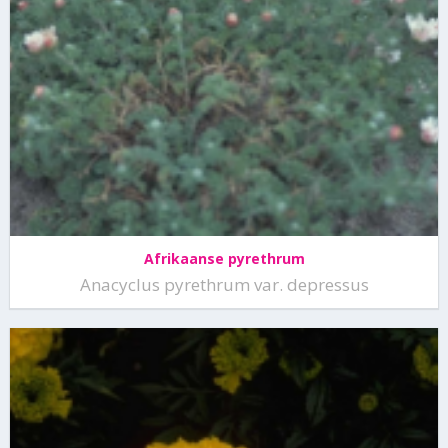
Afrikaanse pyrethrum
Anacyclus pyrethrum var. depressus