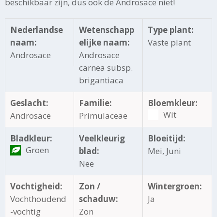
beschikbaar zijn, dus ook de Androsace niet!
Nederlandse
Wetenschapp
Type plant:
naam:
elijke naam:
Vaste plant
Androsace
Androsace
carnea subsp.
brigantiaca
Geslacht:
Familie:
Bloemkleur:
Wit
Androsace
Primulaceae
Bladkleur:
Veelkleurig
Bloeitijd:
Groen
blad:
Mei, Juni
Nee
Vochtigheid:
Zon /
Wintergroen:
Vochthoudend
schaduw:
Ja
-vochtig
Zon