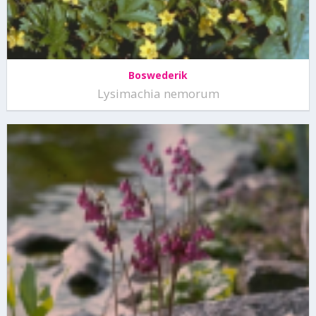
Boswederik
Lysimachia nemorum