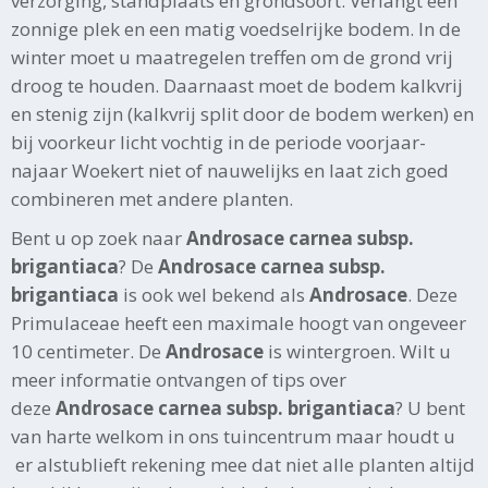
verzorging, standplaats en grondsoort. Verlangt een
zonnige plek en een matig voedselrijke bodem. In de
winter moet u maatregelen treffen om de grond vrij
droog te houden. Daarnaast moet de bodem kalkvrij
en stenig zijn (kalkvrij split door de bodem werken) en
bij voorkeur licht vochtig in de periode voorjaar-
najaar Woekert niet of nauwelijks en laat zich goed
combineren met andere planten.
Bent u op zoek naar
Androsace carnea subsp.
brigantiaca
? De
Androsace carnea subsp.
brigantiaca
is ook wel bekend als
Androsace
. Deze
Primulaceae heeft een maximale hoogt van ongeveer
10 centimeter. De
Androsace
is wintergroen. Wilt u
meer informatie ontvangen of tips over
deze
Androsace carnea subsp. brigantiaca
? U bent
van harte welkom in ons tuincentrum maar houdt u
er alstublieft rekening mee dat niet alle planten altijd