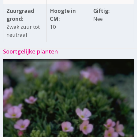
Zuurgraad
Hoogte in
Giftig:
grond:
CM:
Nee
Zwak zuur tot
10
neutraal
Soortgelijke planten