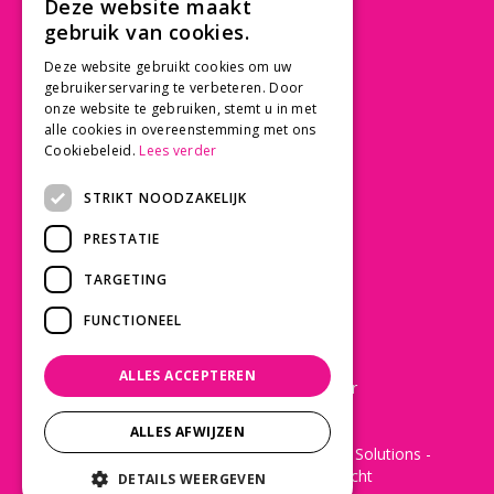
Deze website maakt
3997 MK 't Goy
gebruik van cookies.
030 - 60 11 365
Deze website gebruikt cookies om uw
info@tuincentrumdebruijn.nl
gebruikerservaring te verbeteren. Door
onze website te gebruiken, stemt u in met
alle cookies in overeenstemming met ons
Cookiebeleid.
Lees verder
SERVICE
STRIKT NOODZAKELIJK
Betaalinformatie
PRESTATIE
Bezorgen en afhalen
Privacy policy
TARGETING
Algemene voorwaarden
FUNCTIONEEL
KLANTWAARDERING
ALLES ACCEPTEREN
Laat een Google review achter
ALLES AFWIJZEN
© 2022 - De Bruijn Tuincentrum -
Green Solutions
-
Disclaimer
-
Tuincentrum Overzicht
DETAILS WEERGEVEN