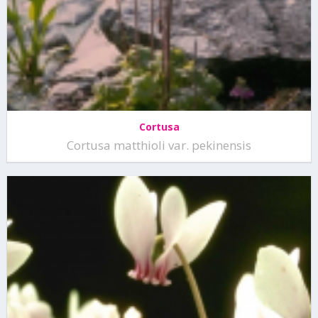
Cortusa
Cortusa matthioli var. pekinensis