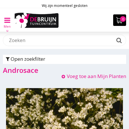
Wij zijn momenteel gesloten
Men
u
Open zoekfilter
Androsace
Voeg toe aan Mijn Planten