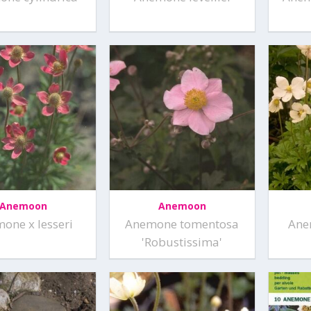
Anemoon
Anemoon
one x lesseri
Anemone tomentosa
Ane
'Robustissima'