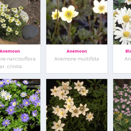
Anemoon
Anemoon
Bl
e narcissiflora
Anemone multifida
An
ar. crinita