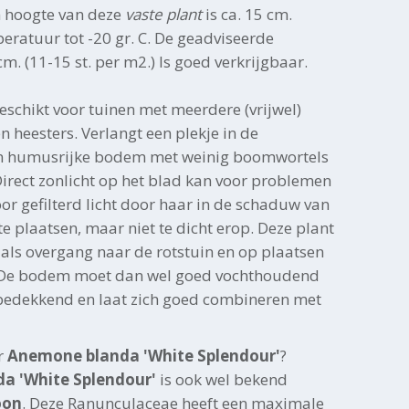
n hoogte van deze
vaste plant
is ca. 15 cm.
eratuur tot -20 gr. C. De geadviseerde
cm. (11-15 st. per m2.) Is goed verkrijgbaar.
geschikt voor tuinen met meerdere (vrijwel)
 heesters. Verlangt een plekje in de
n humusrijke bodem met weinig boomwortels
Direct zonlicht op het blad kan voor problemen
or gefilterd licht door haar in de schaduw van
e plaatsen, maar niet te dicht erop. Deze plant
 als overgang naar de rotstuin en op plaatsen
. De bodem moet dan wel goed vochthoudend
bedekkend en laat zich goed combineren met
r
Anemone blanda 'White Splendour'
?
a 'White Splendour'
is ook wel bekend
oon
. Deze Ranunculaceae heeft een maximale