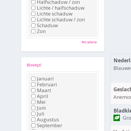
Halfschaduw / zon
Lichte / halfschaduw
Lichte schaduw
Lichte schaduw / zon
Schaduw
Zon
Wis selectie
Nederl
Bloeitijd:
Blauwe
Januari
Februari
Geslac
Maart
April
Anemo
Mei
Juni
Bladkl
Juli
Gr
Augustus
September