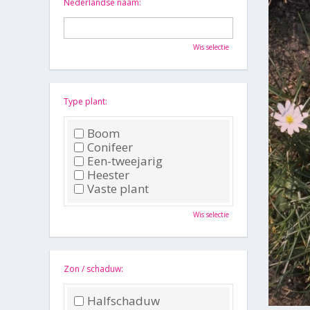
Nederlandse naam:
Wis selectie
Type plant:
Boom
Conifeer
Een-tweejarig
Heester
Vaste plant
Wis selectie
Zon / schaduw:
Halfschaduw