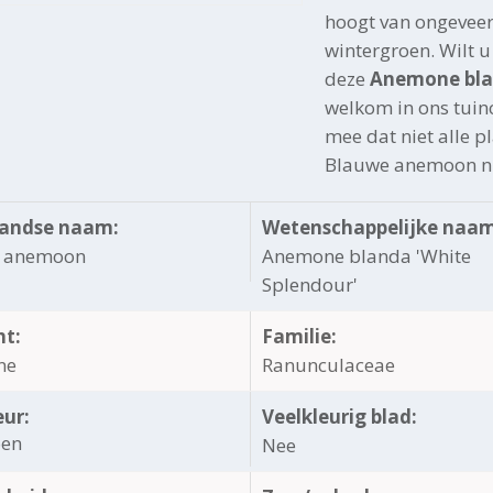
hoogt van ongeveer
wintergroen. Wilt u
deze
Anemone bla
welkom in ons tuin
mee dat niet alle p
Blauwe anemoon ni
andse naam:
Wetenschappelijke naam
 anemoon
Anemone blanda 'White
Splendour'
ht:
Familie:
ne
Ranunculaceae
eur:
Veelkleurig blad:
oen
Nee