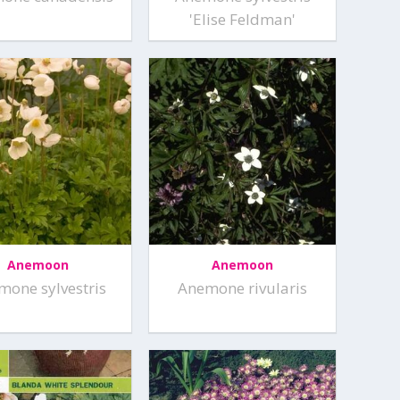
'Elise Feldman'
Anemoon
Anemoon
mone sylvestris
Anemone rivularis