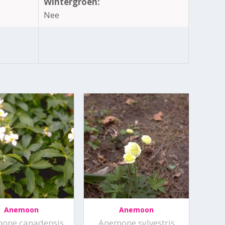
Wintergroen:
Nee
Anemoon
Anemoon
one canadensis
Anemone sylvestris