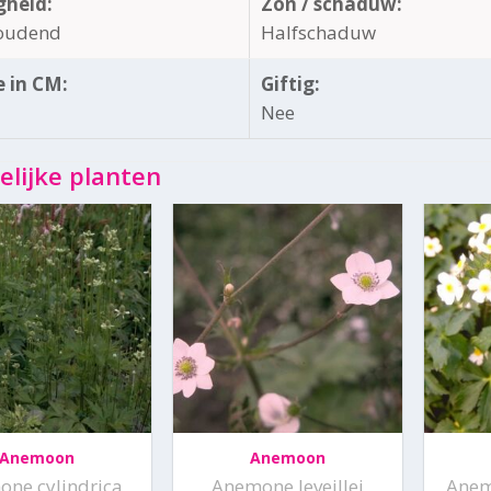
gheid:
Zon / schaduw:
oudend
Halfschaduw
 in CM:
Giftig:
Nee
elijke planten
Anemoon
Anemoon
ne cylindrica
Anemone leveillei
Anem