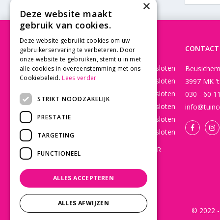
×
Deze website maakt
gebruik van cookies.
Deze website gebruikt cookies om uw
OPENINGSTIJDEN
CONTACT
gebruikerservaring te verbeteren. Door
onze website te gebruiken, stemt u in met
Maandag
Gesloten
Beusichem
alle cookies in overeenstemming met ons
Cookiebeleid.
Lees verder
Dinsdag
Gesloten
3997 MK '
Woensdag
Gesloten
030 - 60 1
STRIKT NOODZAKELIJK
Donderdag
Gesloten
info@tuinc
PRESTATIE
Vrijdag
Gesloten
Zaterdag
Gesloten
TARGETING
WEBSHOP OPEN 24/7 365 DAGEN PER
FUNCTIONEEL
JAAR EN BESTELLINGEN WORDEN
DAGELIJKS VERZONDEN!
ALLES ACCEPTEREN
Toon alle openingstijden
ALLES AFWIJZEN
© 2022 -