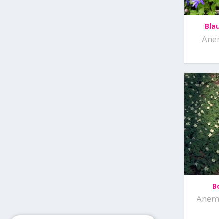
Bla
Ane
B
Anem