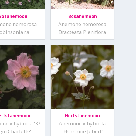
Bosanemoon
Bosanemoon
mone nemorosa
Anemone nemorosa
Robinsoniana'
'Bracteata Pleniflora'
erfstanemoon
Herfstanemoon
ne x hybrida 'K?
Anemone x hybrida
gin Charlotte'
'Honorine Jobert'