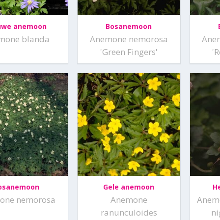
uwe anemoon
Bosanemoon
mone blanda
Anemone nemorosa
Ane
'Green Fingers'
'
osanemoon
Gele anemoon
H
one nemorosa
Anemone
Anemo
ranunculoides
ni