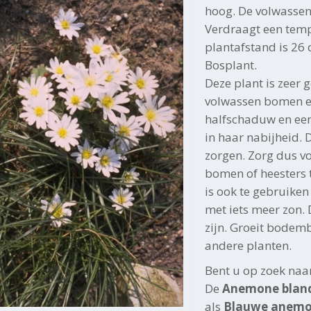
hoog. De volwasse
Verdraagt een temp
plantafstand is 26 
Bosplant.
Deze plant is zeer 
volwassen bomen en
halfschaduw en ee
in haar nabijheid. 
zorgen. Zorg dus vo
bomen of heesters t
is ook te gebruiken
met iets meer zon
zijn. Groeit bodem
andere planten.
Bent u op zoek naa
De
Anemone bland
als
Blauwe anem