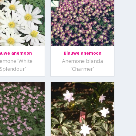
auwe anemoon
Blauwe anemoon
emone 'White
Anemone blanda
Splendour'
'Charmer'