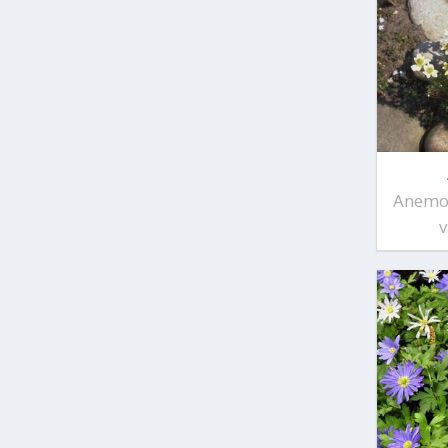
Anemon
v