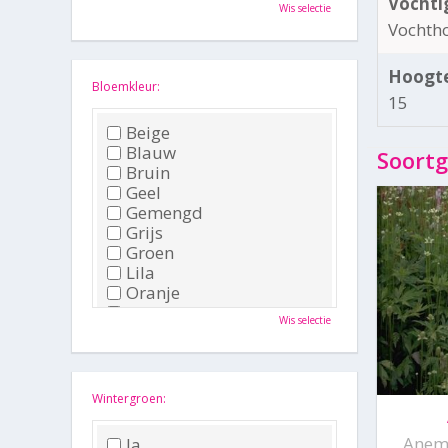
Oktober
Vochti
Wis selectie
November
Vochth
December
Hoogte
Bloemkleur:
15
Beige
Blauw
Soortg
Bruin
Geel
Gemengd
Grijs
Groen
Lila
Oranje
Paars
Wis selectie
Rood
Roze
Wit
Zwart
Wintergroen:
Anemo
Ja