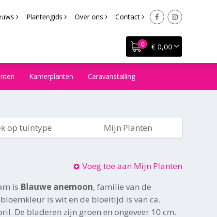
euws
Plantengids
Over ons
Contact
€ 0,00
anten
Kamerplanten
Caravanstalling
k op tuintype
Mijn Planten
Voeg toe aan Mijn Planten
am is
Blauwe anemoon
, familie van de
loemkleur is wit en de bloeitijd is van ca.
ril. De bladeren zijn groen en ongeveer 10 cm.