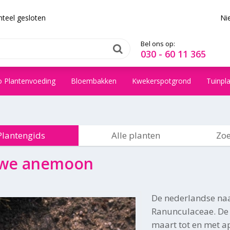
teel gesloten
Ni
Bel ons op:
030 - 60 11 365
o Plantenvoeding
Bloembakken
Kwekerspotgrond
Tuinpl
Plantengids
Alle planten
Zoe
uwe anemoon
De nederlandse na
Ranunculaceae. De b
maart tot en met ap