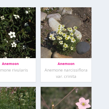
Anemoon
Anemoon
mone rivularis
Anemone narcissiflora
var. crinita