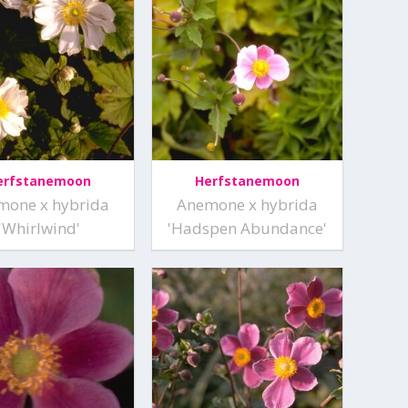
erfstanemoon
Herfstanemoon
mone x hybrida
Anemone x hybrida
'Whirlwind'
'Hadspen Abundance'