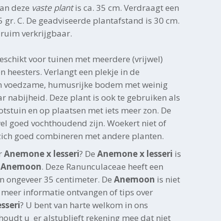
van deze
vaste plant
is ca. 35 cm. Verdraagt een
 gr. C. De geadviseerde plantafstand is 30 cm.
s ruim verkrijgbaar.
geschikt voor tuinen met meerdere (vrijwel)
 heesters. Verlangt een plekje in de
n voedzame, humusrijke bodem met weinig
 nabijheid. Deze plant is ook te gebruiken als
otstuin en op plaatsen met iets meer zon. De
 goed vochthoudend zijn. Woekert niet of
 zich goed combineren met andere planten.
r
Anemone x lesseri
? De
Anemone x lesseri
is
s
Anemoon
. Deze Ranunculaceae heeft een
n ongeveer 35 centimeter. De
Anemoon
is niet
 meer informatie ontvangen of tips over
sseri
? U bent van harte welkom in ons
oudt u er alstublieft rekening mee dat niet