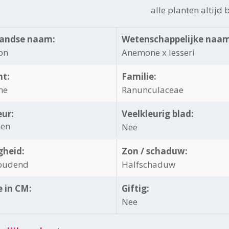
alle planten altijd
andse naam:
Wetenschappelijke naam
on
Anemone x lesseri
ht:
Familie:
ne
Ranunculaceae
eur:
Veelkleurig blad:
oen
Nee
gheid:
Zon / schaduw:
oudend
Halfschaduw
 in CM:
Giftig:
Nee