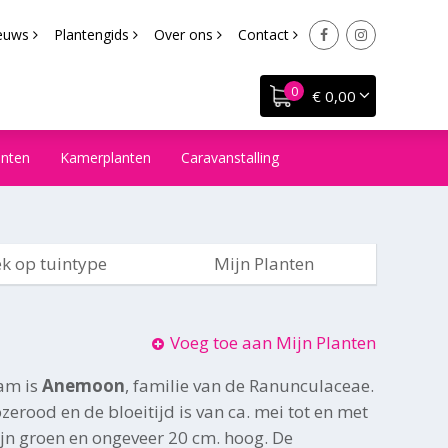
euws
Plantengids
Over ons
Contact
€ 0,00
anten
Kamerplanten
Caravanstalling
k op tuintype
Mijn Planten
Voeg toe aan Mijn Planten
am is
Anemoon
, familie van de Ranunculaceae.
zerood en de bloeitijd is van ca. mei tot en met
ijn groen en ongeveer 20 cm. hoog. De