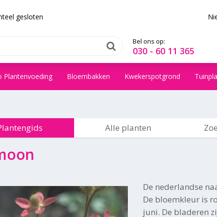
teel gesloten
Ni
Bel ons op:
030 - 60 11 365
o Plantenvoeding
Bloembakken
Kwekerspotgrond
Tuinpl
Plantengids
Alle planten
Zoe
moon
De nederlandse na
De bloemkleur is ro
juni. De bladeren z