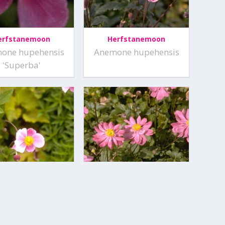
erfstanemoon
Herfstanemoon
one hupehensis
Anemone hupehensis
'Superba'
erfstanemoon
Herfstanemoon
mone x hybrida
Anemone x hybrida