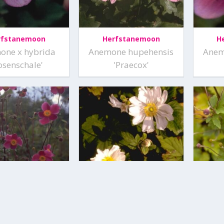
rfstanemoon
Herfstanemoon
H
one x hybrida
Anemone hupehensis
Anem
osenschale'
'Praecox'
rfstanemoon
Herfstanemoon
H
ne hupehensis
Anemone x hybrida
Ane