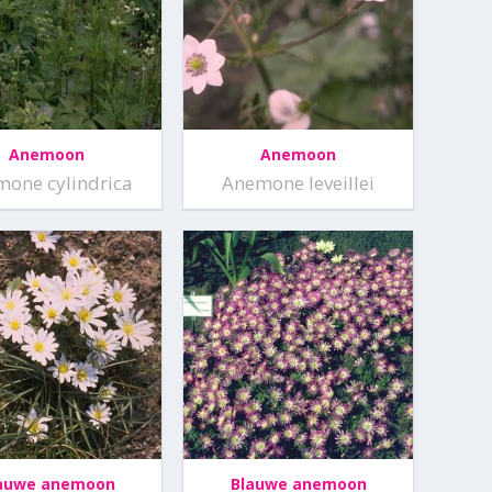
Anemoon
Anemoon
one cylindrica
Anemone leveillei
auwe anemoon
Blauwe anemoon