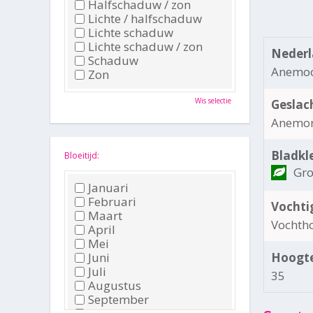
Halfschaduw / zon
Lichte / halfschaduw
Lichte schaduw
Lichte schaduw / zon
Nederl
Schaduw
Anemo
Zon
Wis selectie
Geslac
Anemo
Bladkl
Bloeitijd:
Gr
Januari
Februari
Vochti
Maart
Vochth
April
Mei
Juni
Hoogte
Juli
35
Augustus
September