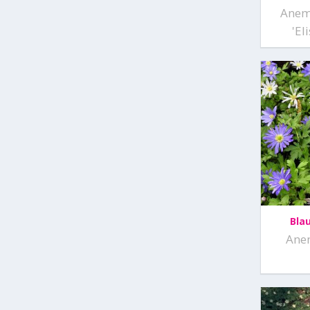
Anemo
'El
Bla
Ane