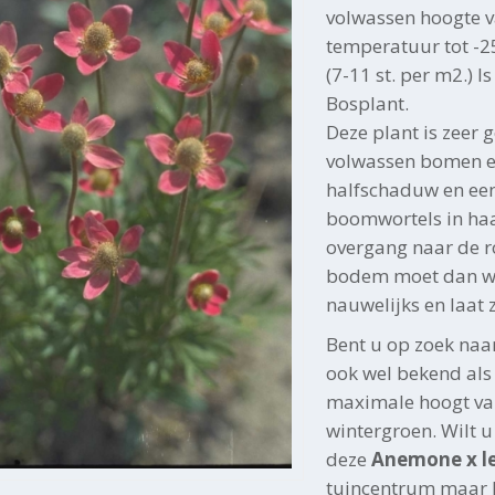
volwassen hoogte 
temperatuur tot -25
(7-11 st. per m2.) I
Bosplant.
Deze plant is zeer 
volwassen bomen en
halfschaduw en ee
boomwortels in haar
overgang naar de r
bodem moet dan wel
nauwelijks en laat
Bent u op zoek naa
ook wel bekend al
maximale hoogt va
wintergroen. Wilt u
deze
Anemone x le
tuincentrum maar h