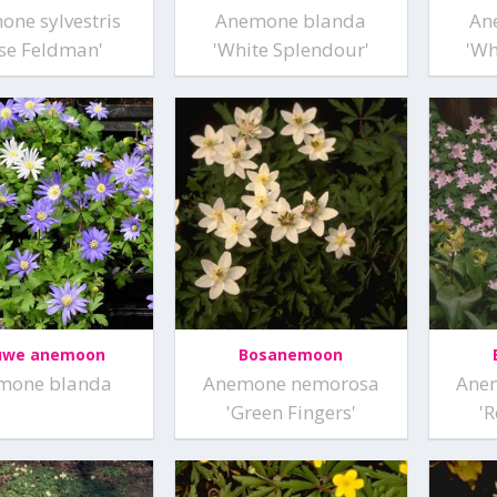
ne sylvestris
Anemone blanda
An
ise Feldman'
'White Splendour'
'Wh
uwe anemoon
Bosanemoon
mone blanda
Anemone nemorosa
Ane
'Green Fingers'
'