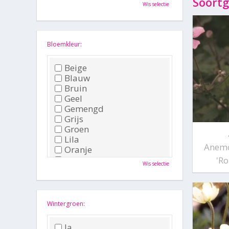
Oktober
Soortg
Wis selectie
November
December
Bloemkleur:
Beige
Blauw
Bruin
Geel
Gemengd
Grijs
Groen
Lila
Anemo
Oranje
Paars
'R
Wis selectie
Rood
Roze
Wit
Zwart
Wintergroen:
Ja