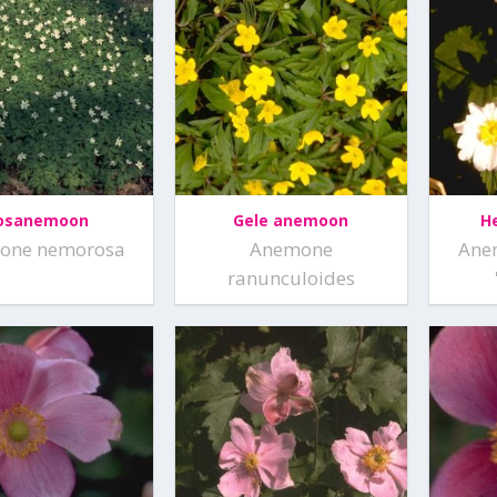
osanemoon
Gele anemoon
H
one nemorosa
Anemone
Ane
ranunculoides