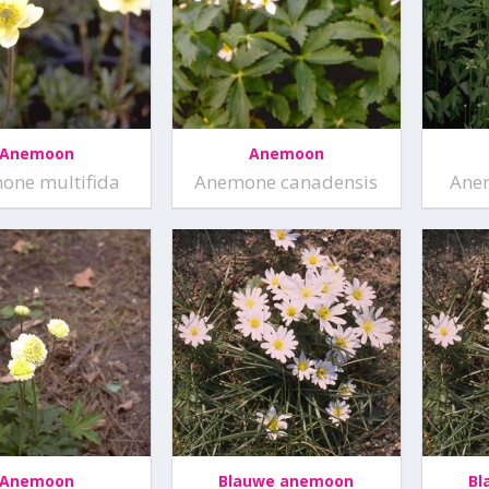
Anemoon
Anemoon
one multifida
Anemone canadensis
Anem
Anemoon
Blauwe anemoon
Bl