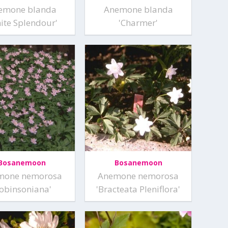
emone blanda
Anemone blanda
ite Splendour'
'Charmer'
Bosanemoon
Bosanemoon
mone nemorosa
Anemone nemorosa
Robinsoniana'
'Bracteata Pleniflora'