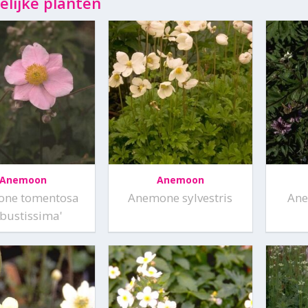
elijke planten
Anemoon
Anemoon
ne tomentosa
Anemone sylvestris
Ane
obustissima'