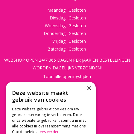
Maandag
Gesloten
Dinsdag
Gesloten
Woensdag
Gesloten
Donderdag
Gesloten
Vrijdag
Gesloten
Zaterdag
Gesloten
WEBSHOP OPEN 24/7 365 DAGEN PER JAAR EN BESTELLINGEN
WORDEN DAGELIJKS VERZONDEN!
Toon alle openingstijden
×
CONTACT
Deze website maakt
gebruik van cookies.
Beusichemseweg 56
3997 MK 't Goy
Deze website gebruikt cookies om uw
030 - 60 11 365
gebruikerservaring te verbeteren. Door
onze website te gebruiken, stemt u in met
info@tuincentrumdebruijn.nl
alle cookies in overeenstemming met ons
Cookiebeleid.
Lees verder