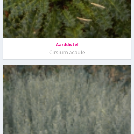
Aarddistel
Cirsium acaule