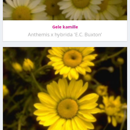
Gele kamille
Anthemis x hybrida 'E.C. Buxton'