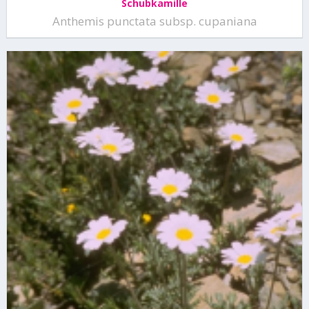
Schubkamille
Anthemis punctata subsp. cupaniana