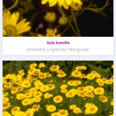
Gele kamille
Anthemis x hybrida 'Wargrave'