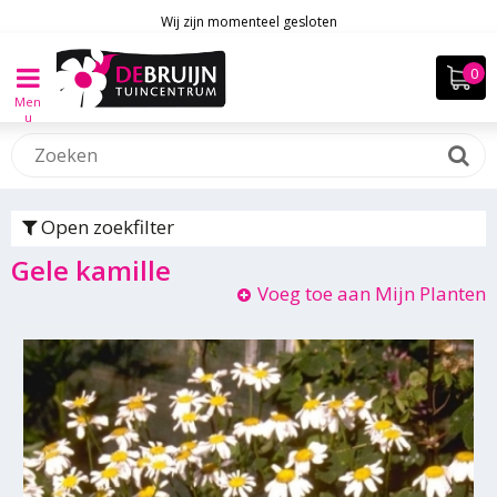
Wij zijn momenteel gesloten
Men
u
Open zoekfilter
Gele kamille
Voeg toe aan Mijn Planten