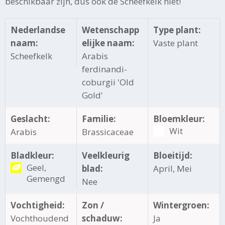
beschikbaar zijn, dus ook de Scheefkelk niet!
Nederlandse
Wetenschapp
Type plant:
naam:
elijke naam:
Vaste plant
Scheefkelk
Arabis
ferdinandi-
coburgii 'Old
Gold'
Geslacht:
Familie:
Bloemkleur:
Wit
Arabis
Brassicaceae
Bladkleur:
Veelkleurig
Bloeitijd:
Geel,
blad:
April, Mei
Gemengd
Nee
Vochtigheid:
Zon /
Wintergroen:
Vochthoudend
schaduw:
Ja