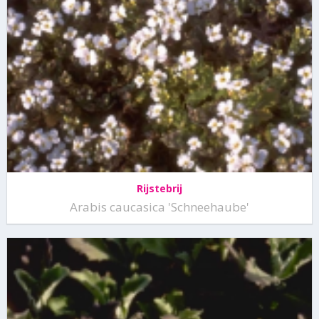
Rijstebrij
Arabis caucasica 'Schneehaube'