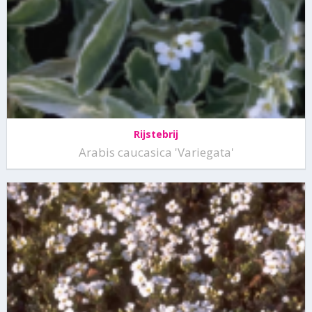
Rijstebrij
Arabis caucasica 'Variegata'