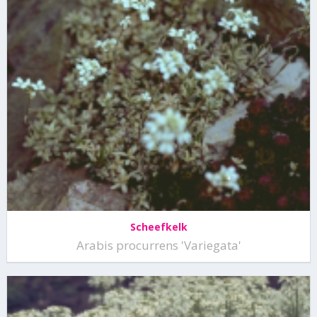
Scheefkelk
Arabis procurrens 'Variegata'