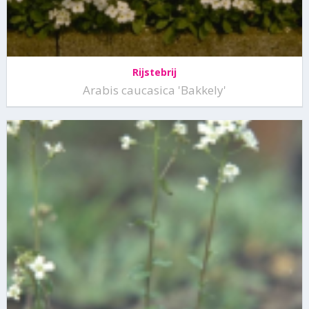
Rijstebrij
Arabis caucasica 'Bakkely'