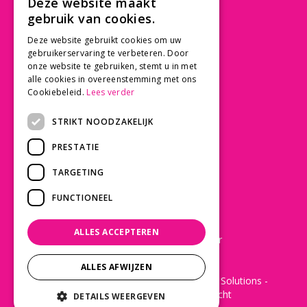
Deze website maakt
3997 MK 't Goy
gebruik van cookies.
030 - 60 11 365
Deze website gebruikt cookies om uw
info@tuincentrumdebruijn.nl
gebruikerservaring te verbeteren. Door
onze website te gebruiken, stemt u in met
alle cookies in overeenstemming met ons
Cookiebeleid.
Lees verder
SERVICE
STRIKT NOODZAKELIJK
Betaalinformatie
PRESTATIE
Bezorgen en afhalen
Privacy policy
TARGETING
Algemene voorwaarden
FUNCTIONEEL
KLANTWAARDERING
ALLES ACCEPTEREN
Laat een Google review achter
ALLES AFWIJZEN
© 2022 - De Bruijn Tuincentrum -
Green Solutions
-
Disclaimer
-
Tuincentrum Overzicht
DETAILS WEERGEVEN