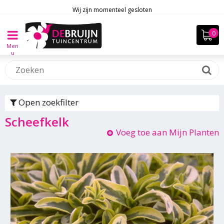
Wij zijn momenteel gesloten
Men
u
Open zoekfilter
Scheefkelk
Voeg toe aan Mijn Planten