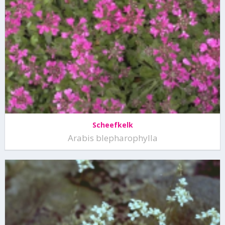
Scheefkelk
Arabis blepharophylla