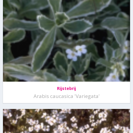
Rijstebrij
Arabis caucasica 'Variegata'