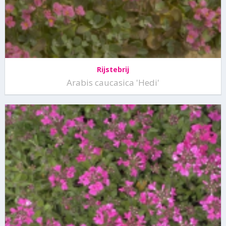
Rijstebrij
Arabis caucasica 'Hedi'