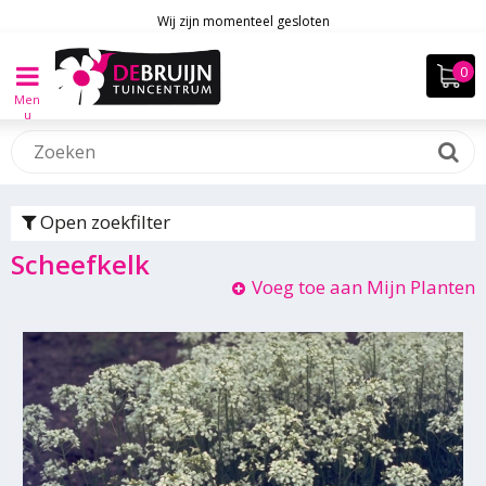
Wij zijn momenteel gesloten
Men
u
Open zoekfilter
Scheefkelk
Voeg toe aan Mijn Planten