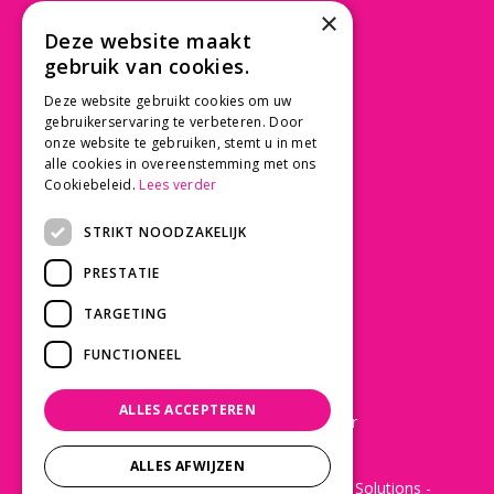
×
Beusichemseweg 56
Deze website maakt
3997 MK 't Goy
gebruik van cookies.
030 - 60 11 365
Deze website gebruikt cookies om uw
info@tuincentrumdebruijn.nl
gebruikerservaring te verbeteren. Door
onze website te gebruiken, stemt u in met
alle cookies in overeenstemming met ons
Cookiebeleid.
Lees verder
SERVICE
STRIKT NOODZAKELIJK
Betaalinformatie
PRESTATIE
Bezorgen en afhalen
Privacy policy
TARGETING
Algemene voorwaarden
FUNCTIONEEL
KLANTWAARDERING
ALLES ACCEPTEREN
Laat een Google review achter
ALLES AFWIJZEN
© 2022 - De Bruijn Tuincentrum -
Green Solutions
-