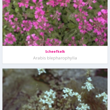
Scheefkelk
Arabis blepharophylla