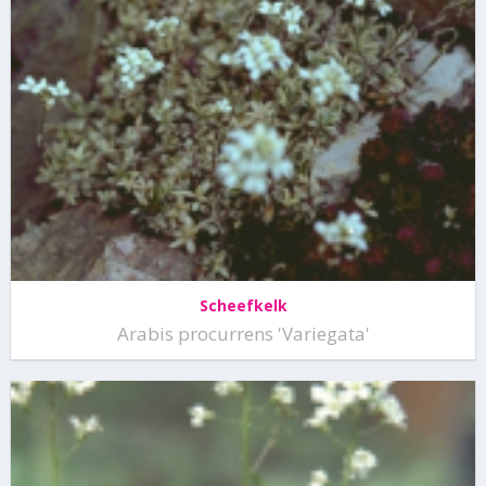
Scheefkelk
Arabis procurrens 'Variegata'