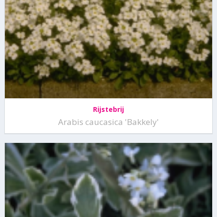
Rijstebrij
Arabis caucasica 'Bakkely'