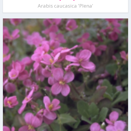
Arabis caucasica 'Plena'