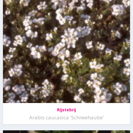
Rijstebrij
Arabis caucasica 'Schneehaube'