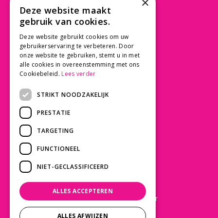
×
CONTACT
Deze website maakt
gebruik van cookies.
Beusichemseweg 56
3997 MK 't Goy
Deze website gebruikt cookies om uw
gebruikerservaring te verbeteren. Door
030 - 60 11 365
onze website te gebruiken, stemt u in met
info@tuincentrumdebruijn.nl
alle cookies in overeenstemming met ons
Cookiebeleid.
Lees verder
STRIKT NOODZAKELIJK
SERVICE
PRESTATIE
Betaalinformatie
TARGETING
Bezorgen en afhalen
Privacy policy
FUNCTIONEEL
Algemene voorwaarden
NIET-GECLASSIFICEERD
KLANTWAARDERING
ALLES ACCEPTEREN
Laat een Google review achter
ALLES AFWIJZEN