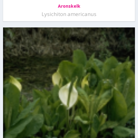
Aronskelk
Lysichiton americanus