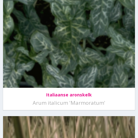
Italiaanse aronskelk
Arum italicum 'Marmoratum'