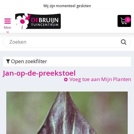
Wij zijn momenteel gesloten
Men
u
Open zoekfilter
Jan-op-de-preekstoel
Voeg toe aan Mijn Planten