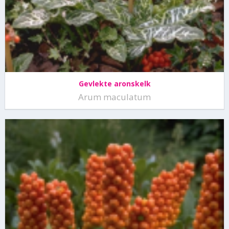
Gevlekte aronskelk
Arum maculatum