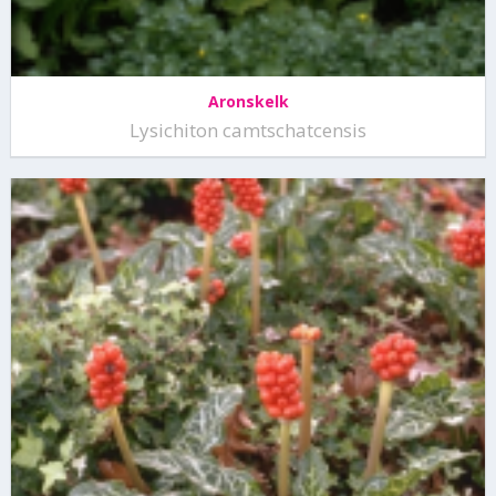
Aronskelk
Lysichiton camtschatcensis