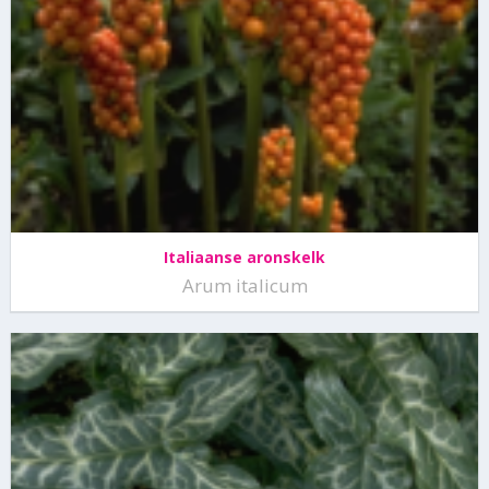
Italiaanse aronskelk
Arum italicum