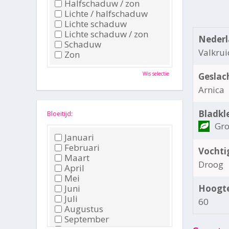
Halfschaduw / zon
Lichte / halfschaduw
Lichte schaduw
Lichte schaduw / zon
Nederl
Schaduw
Valkrui
Zon
Wis selectie
Geslac
Arnica
Bladkl
Bloeitijd:
Gr
Januari
Februari
Vochti
Maart
Droog
April
Mei
Juni
Hoogte
Juli
60
Augustus
September