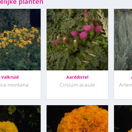
elijke planten
Valkruid
Aarddistel
ica montana
Cirsium acaule
Artem