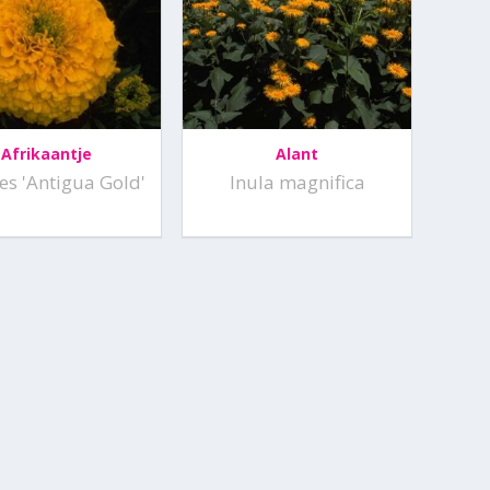
Afrikaantje
Alant
es 'Antigua Gold'
Inula magnifica