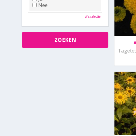
Nee
Wis selectie
A
Tagetes