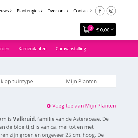
euws
Plantengids
Over ons
Contact
€ 0,00
anten
Kamerplanten
Caravanstalling
k op tuintype
Mijn Planten
Voeg toe aan Mijn Planten
am is
Valkruid
, familie van de Asteraceae. De
n de bloeitijd is van ca. mei tot en met
ren zijn groen en ongeveer 25 cm. hoog. De