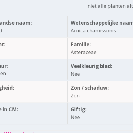
niet alle planten al
andse naam:
Wetenschappelijke naam
d
Arnica chamissonis
ht:
Familie:
Asteraceae
eur:
Veelkleurig blad:
oen
Nee
gheid:
Zon / schaduw:
Zon
 in CM:
Giftig:
Nee