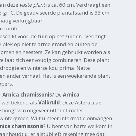
van deze
vaste plant
is ca. 60 cm. Verdraagt een
 gr. C. De geadviseerde plantafstand is 33 cm.
 matig verkrijgbaar.
n ruimte.
eschikt voor 'de tuin op het zuiden'. Verlangt
 plek op niet te arme grond en buiten de
men en heesters. Ze kan gebruikt worden als
ze laat zich eenvoudig combineren. Deze plant
droogte en winterse kou prima. Natte
een ander verhaal. Het is een woekerende plant
opers.
r
Arnica chamissonis
? De
Arnica
k wel bekend als
Valkruid
. Deze Asteraceae
 hoogt van ongeveer 60 centimeter.
t wintergroen. Wilt u meer informatie ontvangen
nica chamissonis
? U bent van harte welkom in
ar houdt u er alstublieft rekening mee dat