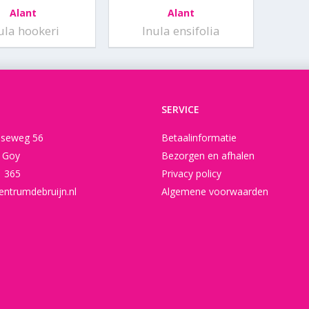
Alant
Alant
ula hookeri
Inula ensifolia
SERVICE
seweg 56
Betaalinformatie
t Goy
Bezorgen en afhalen
1 365
Privacy policy
entrumdebruijn.nl
Algemene voorwaarden