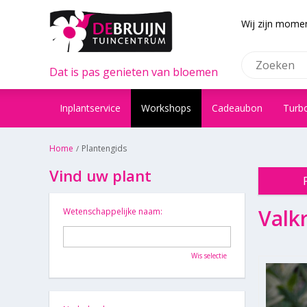
Wij zijn momen
Dat is pas genieten van bloemen
Inplantservice
Workshops
Cadeaubon
Turb
Home
Plantengids
Vind uw plant
Valk
Wetenschappelijke naam:
Wis selectie