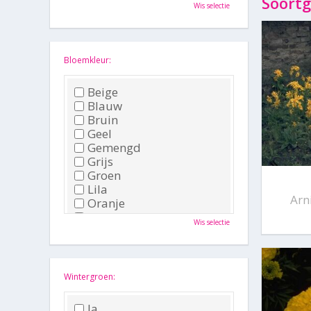
Oktober
Soortg
Wis selectie
November
December
Bloemkleur:
Beige
Blauw
Bruin
Geel
Gemengd
Grijs
Groen
Lila
Arn
Oranje
Paars
Wis selectie
Rood
Roze
Wit
Zwart
Wintergroen:
Ja