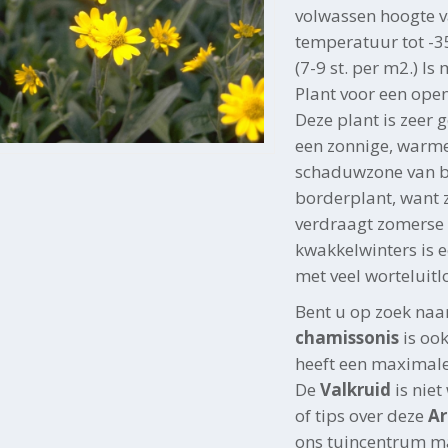
volwassen hoogte 
temperatuur tot -35
(7-9 st. per m2.) Is
Plant voor een ope
Deze plant is zeer g
een zonnige, warme
schaduwzone van bo
borderplant, want 
verdraagt zomerse 
kwakkelwinters is 
met veel worteluitl
Bent u op zoek naa
chamissonis
is oo
heeft een maximale
De
Valkruid
is nie
of tips over deze
Ar
ons tuincentrum ma