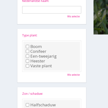
Nederlandse naam:
Wis selectie
Type plant:
Boom
Conifeer
Een-tweejarig
Heester
Vaste plant
Wis selectie
Zon / schaduw:
Halfschaduw