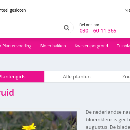
teel gesloten
Ni
Bel ons op:
030 - 60 11 365
o Plantenvoeding
Bloembakken
Kwekerspotgrond
Tuinpl
Plantengids
Alle planten
Zoe
ruid
De nederlandse na
bloemkleur is geel e
augustus. De blade