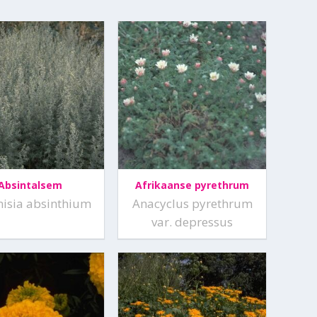
Absintalsem
Afrikaanse pyrethrum
isia absinthium
Anacyclus pyrethrum
var. depressus