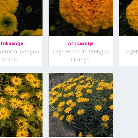
frikaantje
Afrikaantje
 erecta 'Antigua
Tagetes erecta 'Antigua
Taget
Yellow'
Orange'