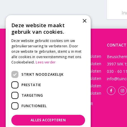
In
×
Deze website maakt
gebruik van cookies.
Deze website gebruikt cookies om uw
OPENINGSTIJDEN
CONTACT
gebruikerservaring te verbeteren. Door
onze website te gebruiken, stemt u in met
Maandag
Gesloten
Beusichem
alle cookies in overeenstemming met ons
Cookiebeleid.
Lees verder
Dinsdag
Gesloten
3997 MK '
Woensdag
Gesloten
030 - 60 1
STRIKT NOODZAKELIJK
Donderdag
Gesloten
info@tuinc
PRESTATIE
Vrijdag
Gesloten
Zaterdag
Gesloten
TARGETING
WEBSHOP OPEN 24/7 365 DAGEN PER
FUNCTIONEEL
JAAR EN BESTELLINGEN WORDEN
DAGELIJKS VERZONDEN!
ALLES ACCEPTEREN
Toon alle openingstijden