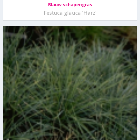
Blauw schapengras
Festuca glauca 'Harz'