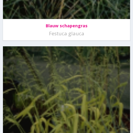
Blauw schapengras
Festuca glauca