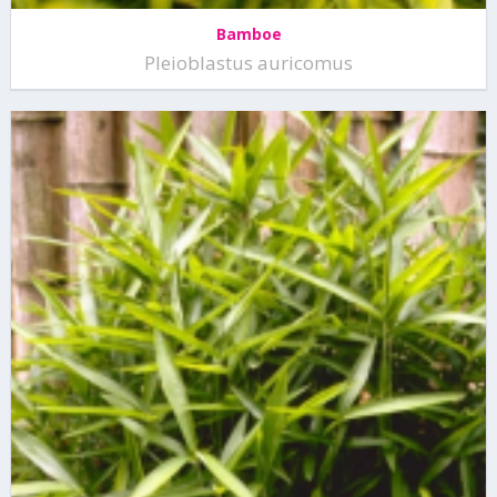
Bamboe
Pleioblastus auricomus