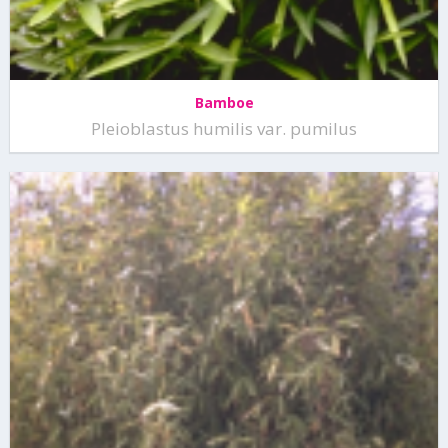
Bamboe
Pleioblastus humilis var. pumilus