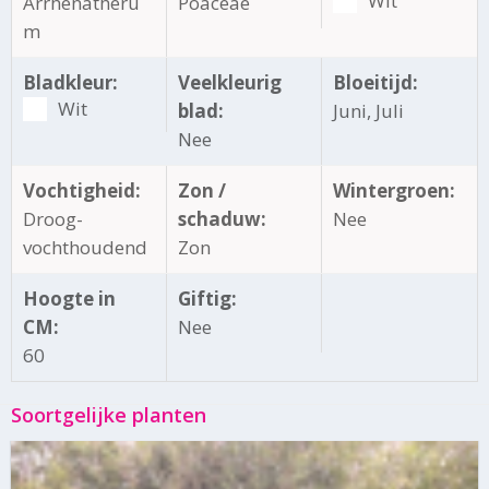
Wit
Arrhenatheru
Poaceae
m
Bladkleur:
Veelkleurig
Bloeitijd:
Wit
blad:
Juni, Juli
Nee
Vochtigheid:
Zon /
Wintergroen:
Droog-
schaduw:
Nee
vochthoudend
Zon
Hoogte in
Giftig:
CM:
Nee
60
Soortgelijke planten