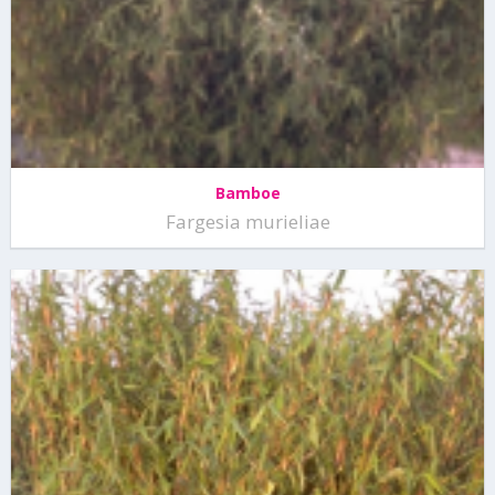
Bamboe
Fargesia murieliae