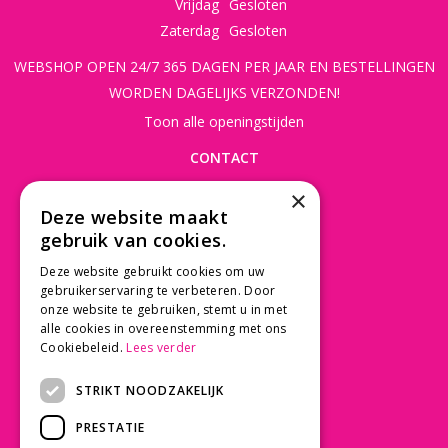
Vrijdag
Gesloten
Zaterdag
Gesloten
WEBSHOP OPEN 24/7 365 DAGEN PER JAAR EN BESTELLINGEN
WORDEN DAGELIJKS VERZONDEN!
Toon alle openingstijden
CONTACT
×
Beusichemseweg 56
Deze website maakt
3997 MK 't Goy
gebruik van cookies.
030 - 60 11 365
Deze website gebruikt cookies om uw
info@tuincentrumdebruijn.nl
gebruikerservaring te verbeteren. Door
onze website te gebruiken, stemt u in met
alle cookies in overeenstemming met ons
Cookiebeleid.
Lees verder
SERVICE
STRIKT NOODZAKELIJK
Betaalinformatie
PRESTATIE
Bezorgen en afhalen