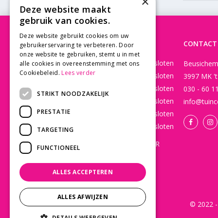
×
Deze website maakt
gebruik van cookies.
Deze website gebruikt cookies om uw
OPENINGSTIJDEN
CONTACT
gebruikerservaring te verbeteren. Door
onze website te gebruiken, stemt u in met
Maandag
Gesloten
Beusichem
alle cookies in overeenstemming met ons
Cookiebeleid.
Lees verder
Dinsdag
Gesloten
3997 MK '
Woensdag
Gesloten
030 - 60 1
STRIKT NOODZAKELIJK
Donderdag
Gesloten
info@tuinc
PRESTATIE
Vrijdag
Gesloten
Zaterdag
Gesloten
TARGETING
WEBSHOP OPEN 24/7 365 DAGEN PER
FUNCTIONEEL
JAAR EN BESTELLINGEN WORDEN
DAGELIJKS VERZONDEN!
ALLES ACCEPTEREN
Toon alle openingstijden
ALLES AFWIJZEN
© 2022 -
DETAILS WEERGEVEN