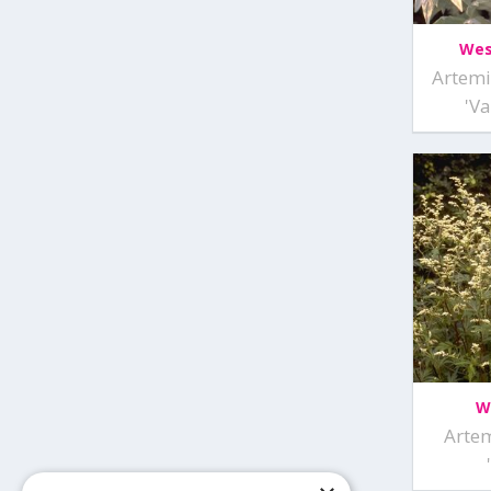
Wes
Artemi
'Va
W
Artem