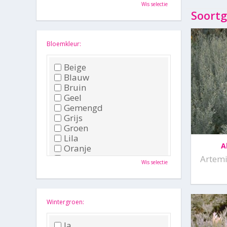
Oktober
Wis selectie
November
Soortg
December
Bloemkleur:
Beige
Blauw
Bruin
Geel
Gemengd
Grijs
Groen
Lila
A
Oranje
Paars
Artemi
Wis selectie
Rood
Roze
Wit
Zwart
Wintergroen:
Ja