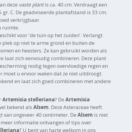
van deze
vaste plant
is ca. 40 cm. Verdraagt een
 gr. C. De geadviseerde plantafstand is 33 cm.
 goed verkrijgbaar.
n ruimte.
eschikt voor 'de tuin op het zuiden'. Verlangt
 plek op niet te arme grond en buiten de
men en heesters. Ze kan gebruikt worden als
ze laat zich eenvoudig combineren. Deze plant
 bescherming nodig tegen overvloedige regen en
r moet u ervoor waken dat ze niet uitdroogt.
kend en laat zich goed combineren met andere
r
Artemisia stelleriana
? De
Artemisia
wel bekend als
Alsem
. Deze Asteraceae heeft
 van ongeveer 40 centimeter. De
Alsem
is niet
 meer informatie ontvangen of tips over
lleriana
? U bent van harte welkom in ons