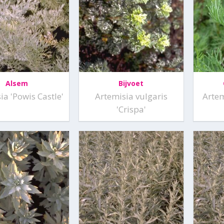
Alsem
Bijvoet
ia 'Powis Castle'
Artemisia vulgaris
Arte
'Crispa'