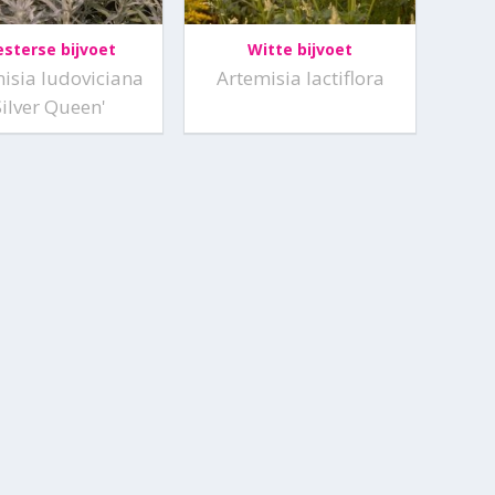
sterse bijvoet
Witte bijvoet
isia ludoviciana
Artemisia lactiflora
Silver Queen'