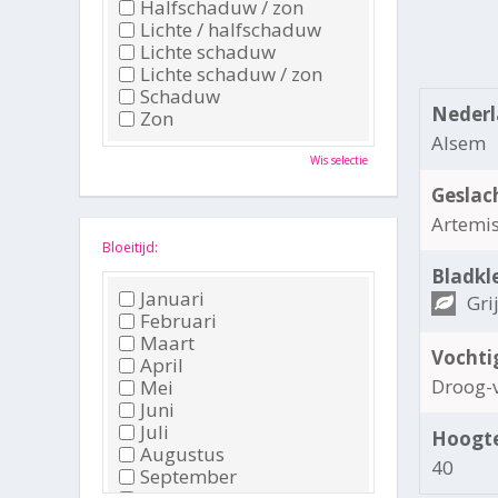
Halfschaduw / zon
Lichte / halfschaduw
Lichte schaduw
Lichte schaduw / zon
Schaduw
Nederl
Zon
Alsem
Wis selectie
Geslac
Artemis
Bloeitijd:
Bladkl
Januari
Gri
Februari
Maart
Vochti
April
Droog-
Mei
Juni
Juli
Hoogte
Augustus
40
September