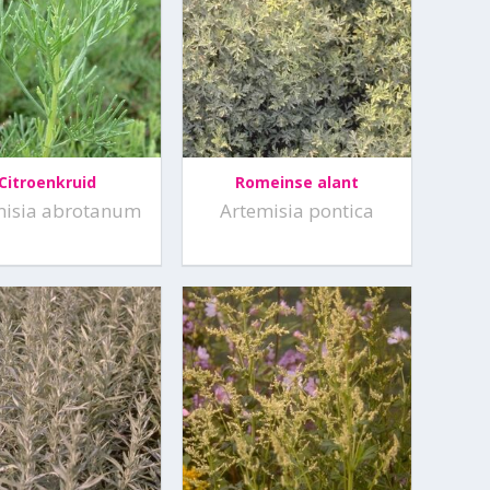
Citroenkruid
Romeinse alant
misia abrotanum
Artemisia pontica