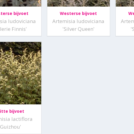
terse bijvoet
Westerse bijvoet
We
sia ludoviciana
Artemisia ludoviciana
Artem
lerie Finnis'
'Silver Queen'
'
itte bijvoet
isia lactiflora
'Guizhou'