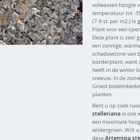
volwassen hoogte 
temperatuur tot -35
(7-9 st. per m2.) Is
Plant voor een ope
Deze plant is zeer g
een zonnige, warme
schaduwzone van bo
borderplant, want 
heeft in de winter
sneeuw. In de zome
Groeit bodembedek
planten.
Bent u op zoek naa
stelleriana
is ook 
een maximale hoogt
wintergroen. Wilt u
deze
Artemisia ste