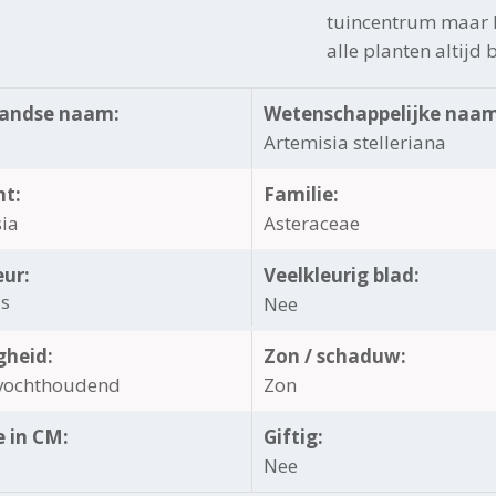
tuincentrum maar h
alle planten altijd
andse naam:
Wetenschappelijke naam
Artemisia stelleriana
ht:
Familie:
ia
Asteraceae
eur:
Veelkleurig blad:
js
Nee
gheid:
Zon / schaduw:
vochthoudend
Zon
 in CM:
Giftig:
Nee