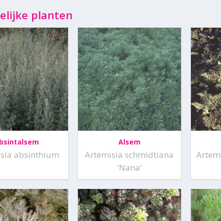
elijke planten
bsintalsem
Alsem
sia absinthium
Artemisia schmidtiana
Artem
'Nana'