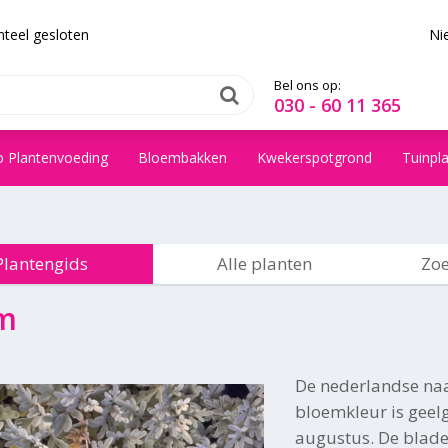
teel gesloten
Ni
Bel ons op:
030 - 60 11 365
o Plantenvoeding
Bloembakken
Kwekerspotgrond
Tuinpl
Plantengids
Alle planten
Zoe
m
De nederlandse na
bloemkleur is geelgr
augustus. De blader