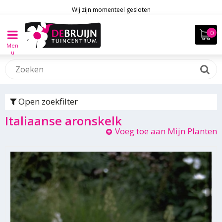
Wij zijn momenteel gesloten
Men
u
Open zoekfilter
Italiaanse aronskelk
Voeg toe aan Mijn Planten