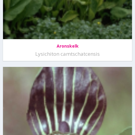
Aronskelk
Lysichiton camtschatcensis