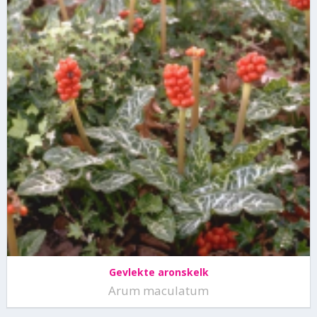
Gevlekte aronskelk
Arum maculatum