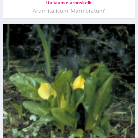
Italiaanse aronskelk
Arum italicum 'Marmoratum'