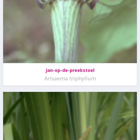
Jan-op-de-preekstoel
Arisaema triphyllum