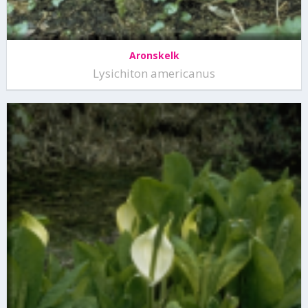
Aronskelk
Lysichiton americanus