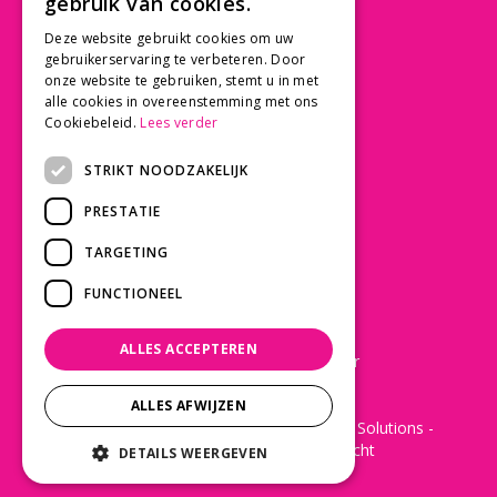
gebruik van cookies.
030 - 60 11 365
Deze website gebruikt cookies om uw
info@tuincentrumdebruijn.nl
gebruikerservaring te verbeteren. Door
onze website te gebruiken, stemt u in met
alle cookies in overeenstemming met ons
Cookiebeleid.
Lees verder
SERVICE
STRIKT NOODZAKELIJK
Betaalinformatie
PRESTATIE
Bezorgen en afhalen
Privacy policy
TARGETING
Algemene voorwaarden
FUNCTIONEEL
KLANTWAARDERING
ALLES ACCEPTEREN
Laat een Google review achter
ALLES AFWIJZEN
© 2022 - De Bruijn Tuincentrum -
Green Solutions
-
Disclaimer
-
Tuincentrum Overzicht
DETAILS WEERGEVEN