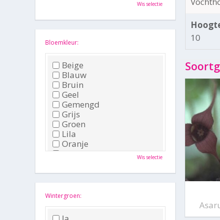
Oktober
Vochth
Wis selectie
November
December
Hoogte
10
Bloemkleur:
Soortg
Beige
Blauw
Bruin
Geel
Gemengd
Grijs
Groen
Lila
Oranje
Paars
Wis selectie
Rood
Roze
Wit
Zwart
Wintergroen:
Asar
Ja