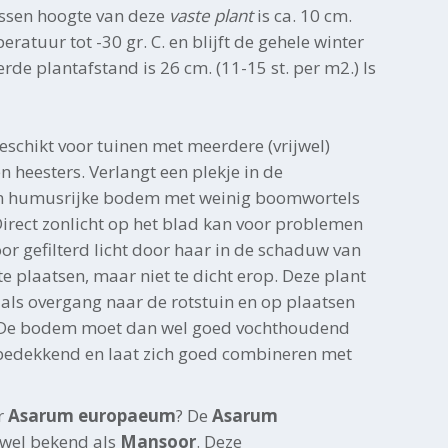
ssen hoogte van deze
vaste plant
is ca. 10 cm.
ratuur tot -30 gr. C. en blijft de gehele winter
rde plantafstand is 26 cm. (11-15 st. per m2.) Is
geschikt voor tuinen met meerdere (vrijwel)
 heesters. Verlangt een plekje in de
n humusrijke bodem met weinig boomwortels
Direct zonlicht op het blad kan voor problemen
or gefilterd licht door haar in de schaduw van
e plaatsen, maar niet te dicht erop. Deze plant
 als overgang naar de rotstuin en op plaatsen
. De bodem moet dan wel goed vochthoudend
bedekkend en laat zich goed combineren met
r
Asarum europaeum
? De
Asarum
 wel bekend als
Mansoor
. Deze