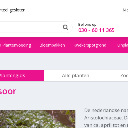
teel gesloten
Ni
Bel ons op:
030 - 60 11 365
o Plantenvoeding
Bloembakken
Kwekerspotgrond
Tuinpl
Plantengids
Alle planten
Zoe
soor
De nederlandse na
Aristolochiaceae. D
van ca. april tot e