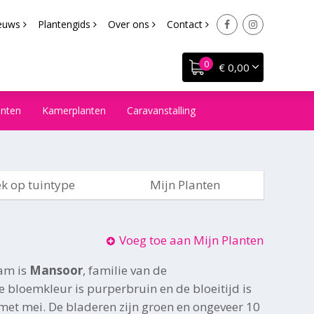
euws
Plantengids
Over ons
Contact
€ 0,00
anten
Kamerplanten
Caravanstalling
k op tuintype
Mijn Planten
Voeg toe aan Mijn Planten
am is
Mansoor
, familie van de
e bloemkleur is purperbruin en de bloeitijd is
n met mei. De bladeren zijn groen en ongeveer 10