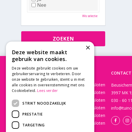
Nee
Wis selectie
×
Deze website maakt
gebruik van cookies.
Deze website gebruikt cookies om uw
OPENINGSTIJDEN
CONTACT
gebruikerservaring te verbeteren. Door
onze website te gebruiken, stemt u in met
Maandag
Gesloten
Beusichem
alle cookies in overeenstemming met ons
Cookiebeleid.
Lees verder
Dinsdag
Gesloten
3997 MK '
Woensdag
Gesloten
030 - 60 1
STRIKT NOODZAKELIJK
Donderdag
Gesloten
info@tuinc
PRESTATIE
Vrijdag
Gesloten
Zaterdag
Gesloten
TARGETING