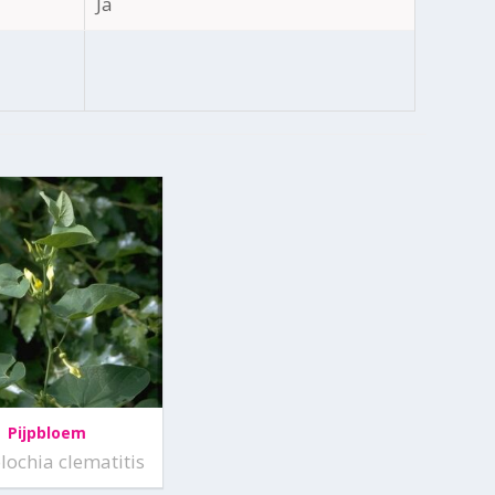
Ja
Pijpbloem
olochia clematitis