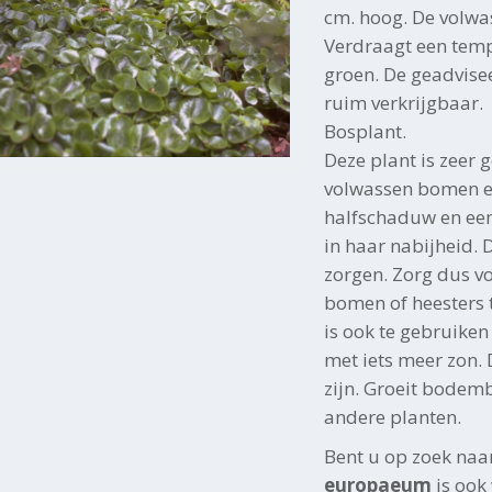
cm. hoog. De volwa
Verdraagt een tempe
groen. De geadvisee
ruim verkrijgbaar.
Bosplant.
Deze plant is zeer 
volwassen bomen en
halfschaduw en ee
in haar nabijheid. 
zorgen. Zorg dus vo
bomen of heesters t
is ook te gebruiken
met iets meer zon
zijn. Groeit bodem
andere planten.
Bent u op zoek naa
europaeum
is ook