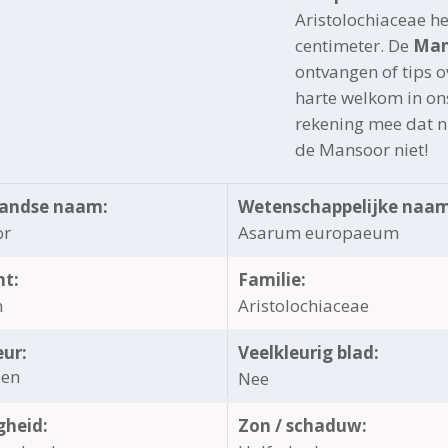
Aristolochiaceae h
centimeter. De
Man
ontvangen of tips 
harte welkom in on
rekening mee dat ni
de Mansoor niet!
andse naam:
Wetenschappelijke naam
or
Asarum europaeum
ht:
Familie:
m
Aristolochiaceae
eur:
Veelkleurig blad:
oen
Nee
gheid:
Zon / schaduw: