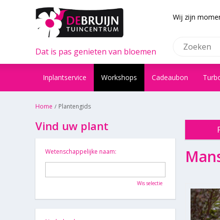
Wij zijn momen
Dat is pas genieten van bloemen
Inplantservice
Workshops
Cadeaubon
Turb
Home
Plantengids
Vind uw plant
Man
Wetenschappelijke naam:
Wis selectie