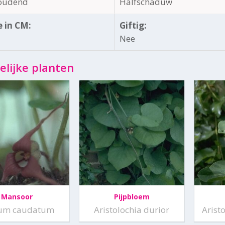
oudend
Halfschaduw
 in CM:
Giftig:
Nee
elijke planten
Mansoor
Pijpbloem
um caudatum
Aristolochia durior
Arist