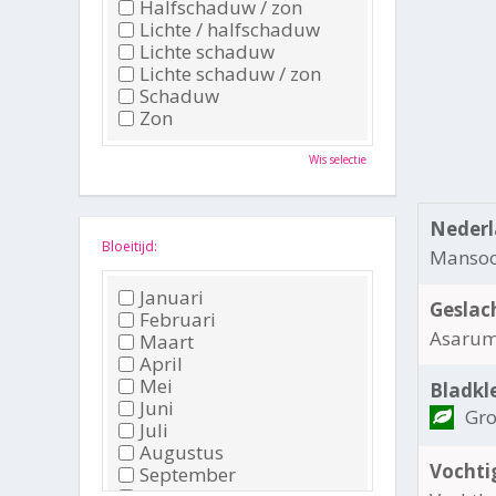
Halfschaduw / zon
Lichte / halfschaduw
Lichte schaduw
Lichte schaduw / zon
Schaduw
Zon
Wis selectie
Nederl
Bloeitijd:
Manso
Januari
Geslac
Februari
Asaru
Maart
April
Mei
Bladkl
Juni
Gr
Juli
Augustus
Vochti
September