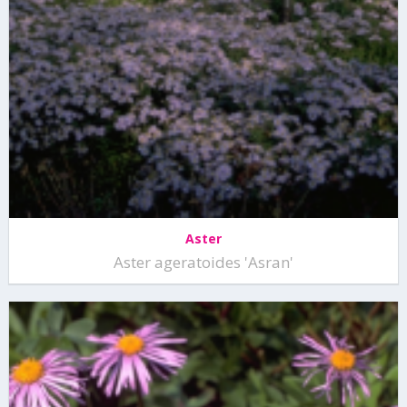
Aster
Aster ageratoides 'Asran'