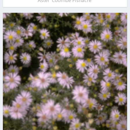
Aster 'Coombe Fishacre'