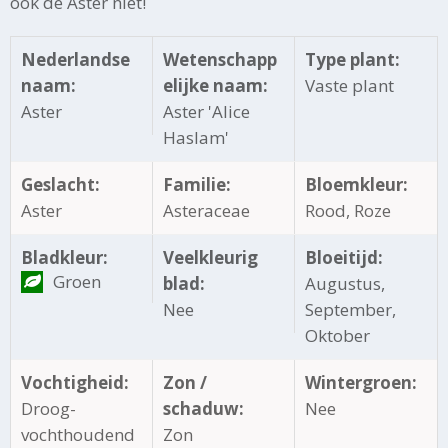
ook de Aster niet!
Nederlandse
Wetenschapp
Type plant:
naam:
elijke naam:
Vaste plant
Aster
Aster 'Alice
Haslam'
Geslacht:
Familie:
Bloemkleur:
Aster
Asteraceae
Rood, Roze
Bladkleur:
Veelkleurig
Bloeitijd:
Groen
blad:
Augustus,
Nee
September,
Oktober
Vochtigheid:
Zon /
Wintergroen:
Droog-
schaduw:
Nee
vochthoudend
Zon