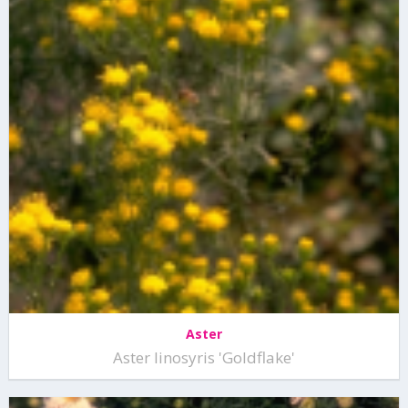
Aster
Aster linosyris 'Goldflake'