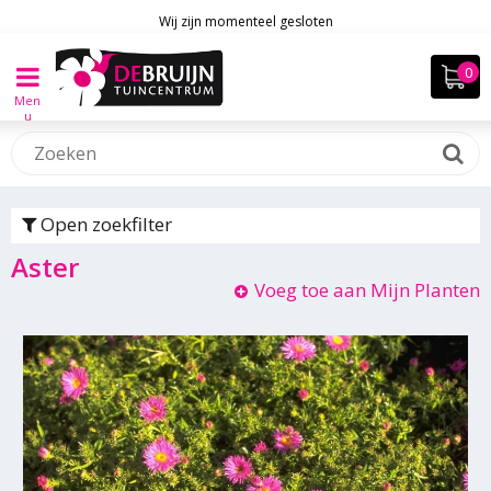
Wij zijn momenteel gesloten
Men
u
Open zoekfilter
Aster
Voeg toe aan Mijn Planten