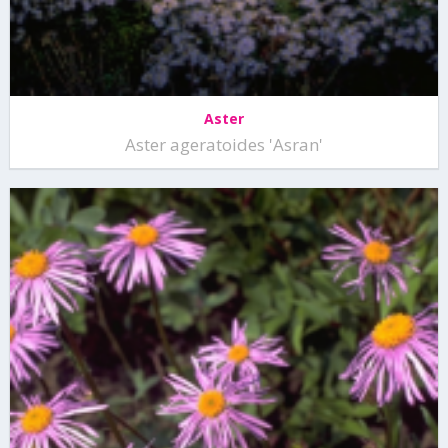
Aster
Aster ageratoides 'Asran'