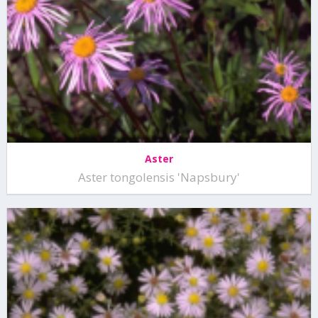
Aster
Aster tongolensis 'Napsbury'