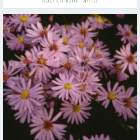
Aster x frikartii 'M?nch'