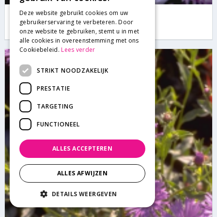
Deze website gebruikt cookies om uw
Aster
gebruikerservaring te verbeteren. Door
Aster 'Silberteppich'
onze website te gebruiken, stemt u in met
alle cookies in overeenstemming met ons
Cookiebeleid.
Lees verder
STRIKT NOODZAKELIJK
PRESTATIE
TARGETING
FUNCTIONEEL
ALLES ACCEPTEREN
ALLES AFWIJZEN
DETAILS WEERGEVEN