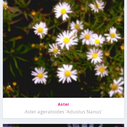
Aster
Aster ageratoides 'Adustus Nanus'