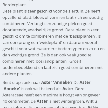
Borderplant.
Deze plant is zeer geschikt voor de siertuin. Ze heeft
opvallend blad, bloei, of vorm en laat zich eenvoudig
combineren. Verlangt een zonnige plek en goed
doorlatende, voedselrijke grond. Deze plant is zeer
geschikt om te combineren met de 'basisplanten'. Is
van oorsprong een 'weideplant' en daarom vooral
geschikt voor wat zwaardere bodemtypen en zo nu en
dan vochtige grond. Ze is dan ook vaak goed te
combineren met 'bosrandplanten'. Groeit
bodembedekkend en laat zich goed combineren met
andere planten.
Bent u op zoek naar
Aster 'Anneke'
? De
Aster
'Anneke'
is ook wel bekend als
Aster
. Deze
Asteraceae heeft een maximale hoogt van ongeveer
40 centimeter. De
Aster
is niet wintergroen. Wilt u
meer informatie ontvangen of tips over deze
Aster