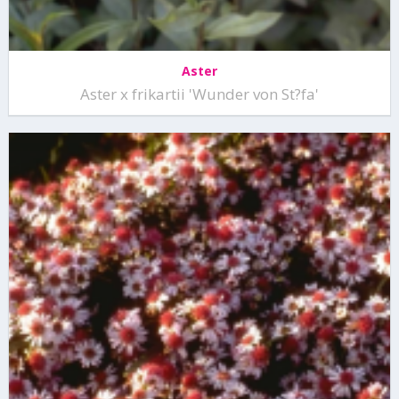
Aster
Aster x frikartii 'Wunder von St?fa'