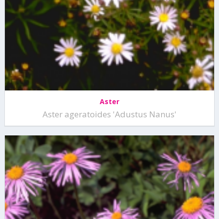
Aster
Aster ageratoides 'Adustus Nanus'