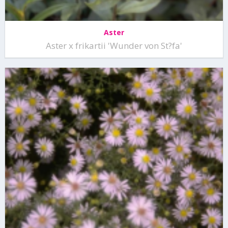
Aster
Aster x frikartii 'Wunder von St?fa'