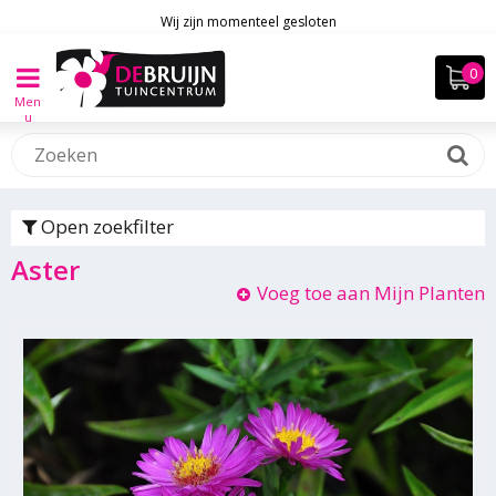
Wij zijn momenteel gesloten
Men
u
Open zoekfilter
Aster
Voeg toe aan Mijn Planten