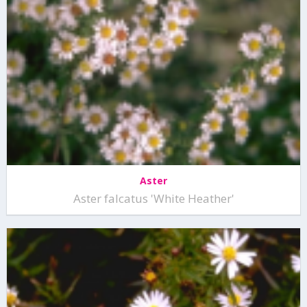
Aster
Aster falcatus 'White Heather'