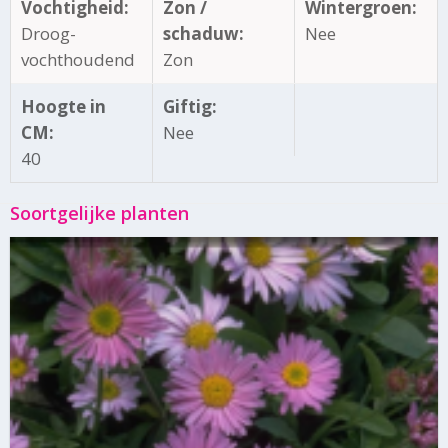
Vochtigheid:
Zon /
Wintergroen:
Droog-
schaduw:
Nee
vochthoudend
Zon
Hoogte in
Giftig:
CM:
Nee
40
Soortgelijke planten