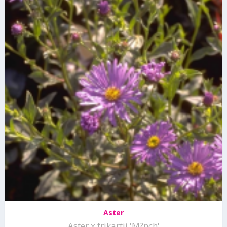
Aster
Aster x frikartii 'M?nch'