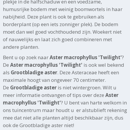
plekje in de halfschaduw en een voedzame,
humusrijke bodem met weinig boomwortels in haar
nabijheid. Deze plant is ook te gebruiken als
borderplant (op een iets zonniger plek). De bodem
moet dan wel goed vochthoudend zijn. Woekert niet
of nauwelijks en laat zich goed combineren met
andere planten.
Bent u op zoek naar
Aster macrophyllus 'Twilight'
?
De
Aster macrophyllus 'Twilight'
is ook wel bekend
als
Grootbladige aster
. Deze Asteraceae heeft een
maximale hoogt van ongeveer 70 centimeter.
De
Grootbladige aster
is niet wintergroen. Wilt u
meer informatie ontvangen of tips over deze
Aster
macrophyllus 'Twilight'
? U bent van harte welkom in
ons tuincentrum maar houdt u er alstublieft rekening
mee dat niet alle planten altijd beschikbaar zijn, dus
ook de Grootbladige aster niet!