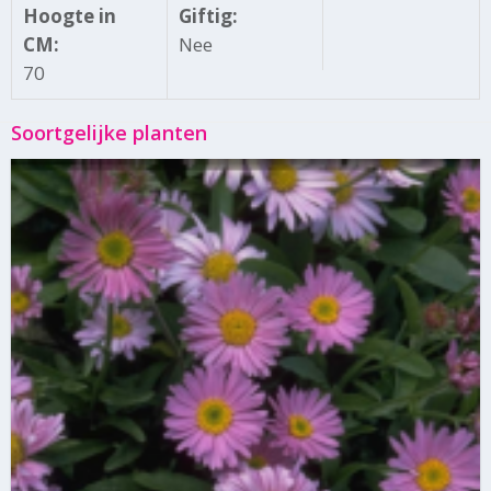
Hoogte in
Giftig:
CM:
Nee
70
Soortgelijke planten