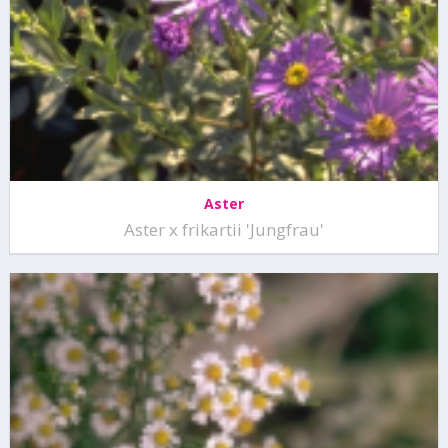
Aster
Aster x frikartii 'Jungfrau'