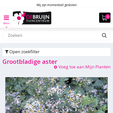
Wij zijn momenteel gesloten
Men
u
Open zoekfilter
Grootbladige aster
Voeg toe aan Mijn Planten