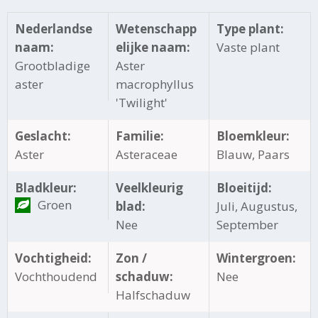
Nederlandse
Wetenschapp
Type plant:
naam:
elijke naam:
Vaste plant
Grootbladige
Aster
aster
macrophyllus
'Twilight'
Geslacht:
Familie:
Bloemkleur:
Aster
Asteraceae
Blauw, Paars
Bladkleur:
Veelkleurig
Bloeitijd:
Groen
blad:
Juli, Augustus,
Nee
September
Vochtigheid:
Zon /
Wintergroen:
Vochthoudend
schaduw:
Nee
Halfschaduw