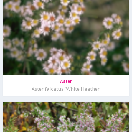
Aster
Aster falcatus 'White Heather'