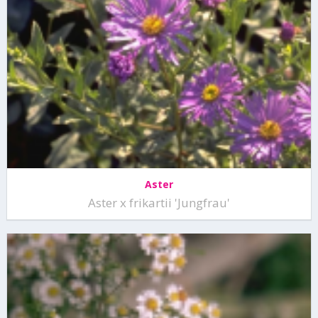
Aster
Aster x frikartii 'Jungfrau'