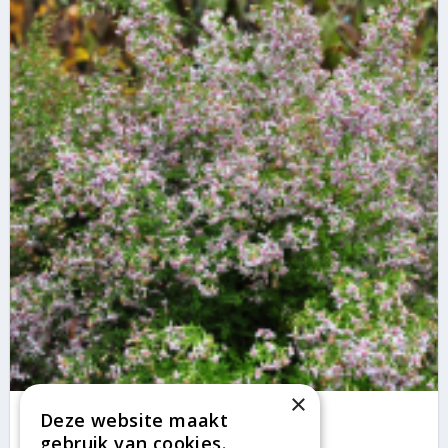
×
Aster
Deze website maakt
Aster cordifolius 'Ideal'
gebruik van cookies.