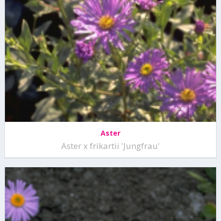
Aster
Aster x frikartii 'Jungfrau'