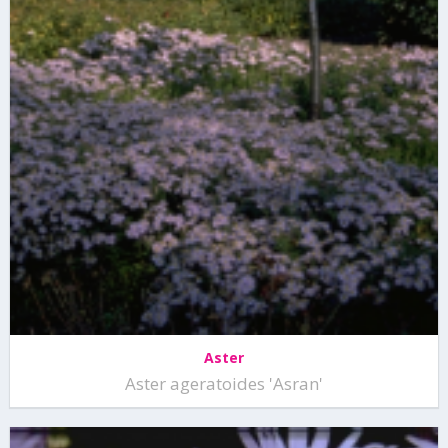
Aster
Aster ageratoides 'Asran'