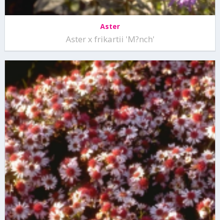
Aster
Aster x frikartii 'M?nch'