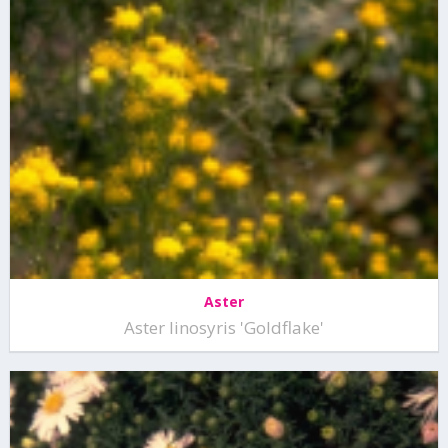
Aster
Aster linosyris 'Goldflake'