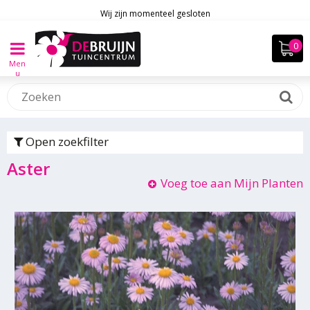
Wij zijn momenteel gesloten
Men
u
Open zoekfilter
Aster
Voeg toe aan Mijn Planten