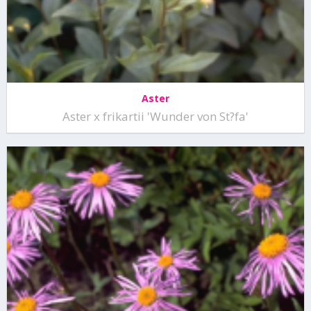
Aster
Aster x frikartii 'Wunder von St?fa'