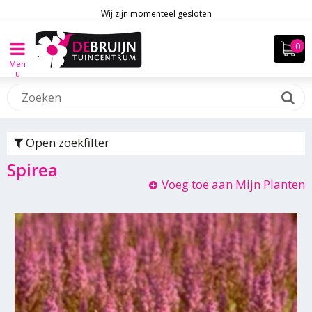
Wij zijn momenteel gesloten
Men
u
Open zoekfilter
Spirea
Voeg toe aan Mijn Planten