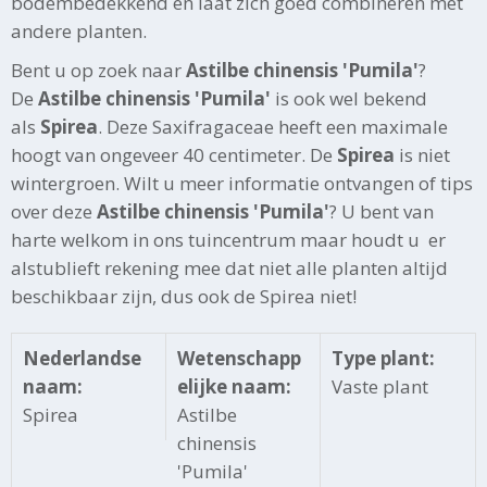
bodembedekkend en laat zich goed combineren met
andere planten.
Bent u op zoek naar
Astilbe chinensis 'Pumila'
?
De
Astilbe chinensis 'Pumila'
is ook wel bekend
als
Spirea
. Deze Saxifragaceae heeft een maximale
hoogt van ongeveer 40 centimeter. De
Spirea
is niet
wintergroen. Wilt u meer informatie ontvangen of tips
over deze
Astilbe chinensis 'Pumila'
? U bent van
harte welkom in ons tuincentrum maar houdt u er
alstublieft rekening mee dat niet alle planten altijd
beschikbaar zijn, dus ook de Spirea niet!
Nederlandse
Wetenschapp
Type plant:
naam:
elijke naam:
Vaste plant
Spirea
Astilbe
chinensis
'Pumila'