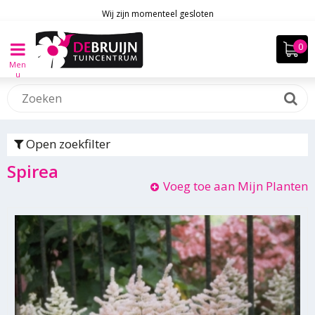
Wij zijn momenteel gesloten
Men
u
Open zoekfilter
Spirea
Voeg toe aan Mijn Planten