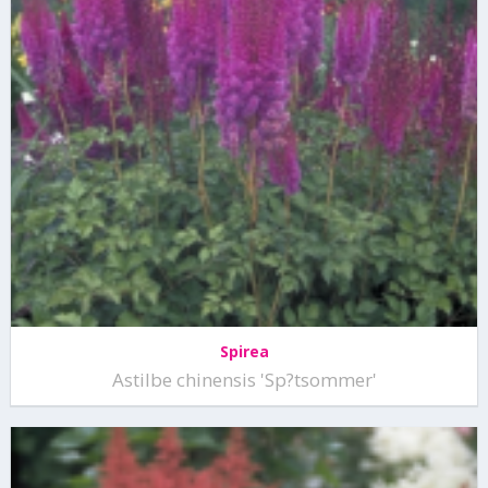
Spirea
Astilbe chinensis 'Sp?tsommer'