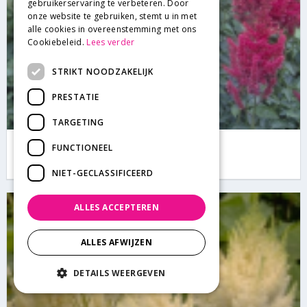
gebruikerservaring te verbeteren. Door
onze website te gebruiken, stemt u in met
alle cookies in overeenstemming met ons
Cookiebeleid.
Lees verder
STRIKT NOODZAKELIJK
PRESTATIE
TARGETING
Spirea
FUNCTIONEEL
Astilbe 'Koblenz'
NIET-GECLASSIFICEERD
ALLES ACCEPTEREN
ALLES AFWIJZEN
DETAILS WEERGEVEN