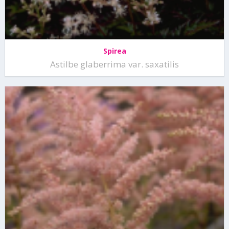
Spirea
Astilbe glaberrima var. saxatilis