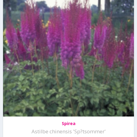
Spirea
Astilbe chinensis 'Sp?tsommer'