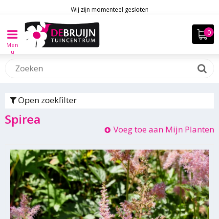
Wij zijn momenteel gesloten
Men
u
Open zoekfilter
Spirea
Voeg toe aan Mijn Planten