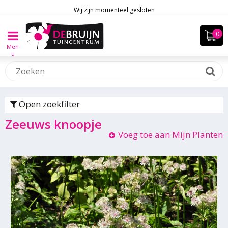
Wij zijn momenteel gesloten
Men
u
Open zoekfilter
Zeeuws knoopje
Voeg toe aan Mijn Planten