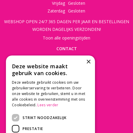
Vrijdag
Gesloten
Zaterdag
Gesloten
WEBSHOP OPEN 24/7 365 DAGEN PER JAAR EN BESTELLINGEN
WORDEN DAGELIJKS VERZONDEN!
Toon alle openingstijden
CONTACT
×
Beusichemseweg 56
Deze website maakt
3997 MK 't Goy
gebruik van cookies.
030 - 60 11 365
Deze website gebruikt cookies om uw
info@tuincentrumdebruijn.nl
gebruikerservaring te verbeteren. Door
onze website te gebruiken, stemt u in met
alle cookies in overeenstemming met ons
Cookiebeleid.
Lees verder
SERVICE
STRIKT NOODZAKELIJK
Betaalinformatie
PRESTATIE
Bezorgen en afhalen