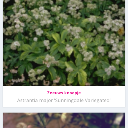
Zeeuws knoopje
Astrantia major 'Sunningdale Variegated'