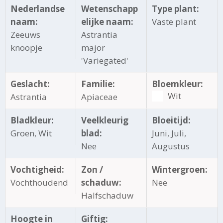
Nederlandse
Wetenschapp
Type plant:
naam:
elijke naam:
Vaste plant
Zeeuws
Astrantia
knoopje
major
'Variegated'
Geslacht:
Familie:
Bloemkleur:
Wit
Astrantia
Apiaceae
Bladkleur:
Veelkleurig
Bloeitijd:
Groen, Wit
blad:
Juni, Juli,
Nee
Augustus
Vochtigheid:
Zon /
Wintergroen:
Vochthoudend
schaduw:
Nee
Halfschaduw
Hoogte in
Giftig: