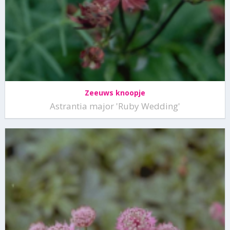
Zeeuws knoopje
Astrantia major 'Ruby Wedding'