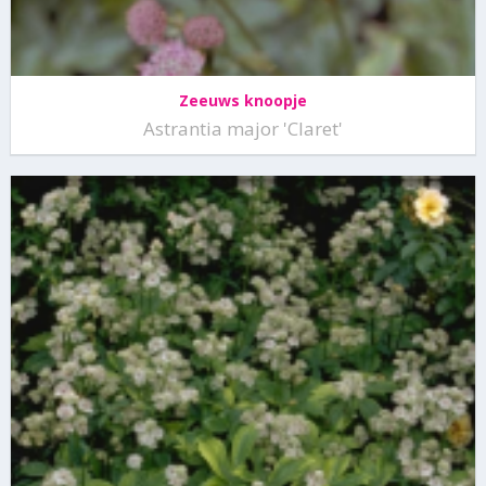
Zeeuws knoopje
Astrantia major 'Claret'