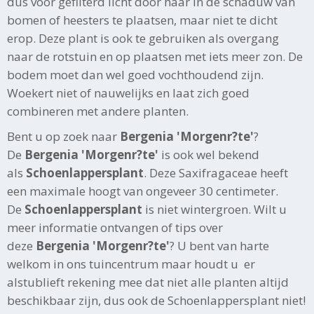
dus voor gefilterd licht door haar in de schaduw van
bomen of heesters te plaatsen, maar niet te dicht
erop. Deze plant is ook te gebruiken als overgang
naar de rotstuin en op plaatsen met iets meer zon. De
bodem moet dan wel goed vochthoudend zijn.
Woekert niet of nauwelijks en laat zich goed
combineren met andere planten.
Bent u op zoek naar
Bergenia 'Morgenr?te'
?
De
Bergenia 'Morgenr?te'
is ook wel bekend
als
Schoenlappersplant
. Deze Saxifragaceae heeft
een maximale hoogt van ongeveer 30 centimeter.
De
Schoenlappersplant
is niet wintergroen. Wilt u
meer informatie ontvangen of tips over
deze
Bergenia 'Morgenr?te'
? U bent van harte
welkom in ons tuincentrum maar houdt u er
alstublieft rekening mee dat niet alle planten altijd
beschikbaar zijn, dus ook de Schoenlappersplant niet!