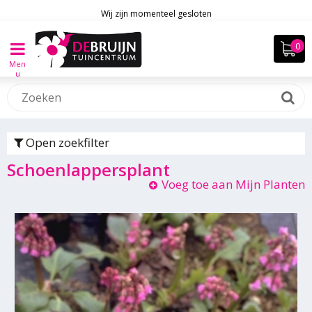
Wij zijn momenteel gesloten
Men
u
Open zoekfilter
Schoenlappersplant
Voeg toe aan Mijn Planten