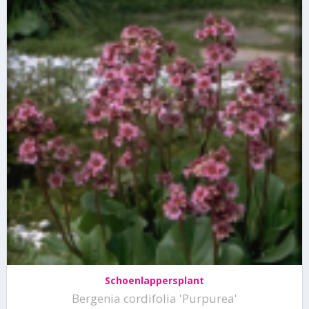
Schoenlappersplant
Bergenia cordifolia 'Purpurea'