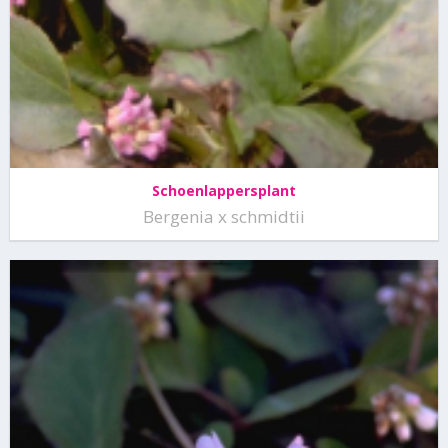
Schoenlappersplant
Bergenia x schmidtii