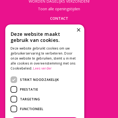
WORDEN DAGELIJKS VERZONDEN!
Toon alle openingstijden
CONTACT
×
Beusichemseweg 56
Deze website maakt
3997 MK 't Goy
gebruik van cookies.
030 - 60 11 365
Deze website gebruikt cookies om uw
info@tuincentrumdebruijn.nl
gebruikerservaring te verbeteren. Door
onze website te gebruiken, stemt u in met
alle cookies in overeenstemming met ons
Cookiebeleid.
Lees verder
SERVICE
STRIKT NOODZAKELIJK
Betaalinformatie
PRESTATIE
Bezorgen en afhalen
Privacy policy
TARGETING
Algemene voorwaarden
FUNCTIONEEL
KLANTWAARDERING