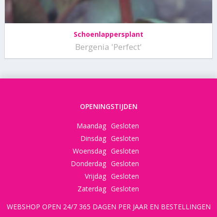
Schoenlappersplant
Bergenia 'Perfect'
OPENINGSTIJDEN
Maandag
Gesloten
Dinsdag
Gesloten
Woensdag
Gesloten
Donderdag
Gesloten
Vrijdag
Gesloten
Zaterdag
Gesloten
WEBSHOP OPEN 24/7 365 DAGEN PER JAAR EN BESTELLINGEN