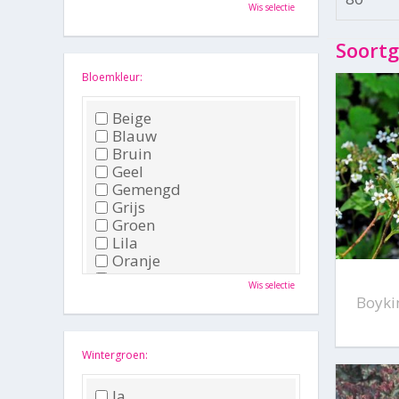
Oktober
Wis selectie
November
December
Soortg
Bloemkleur:
Beige
Blauw
Bruin
Geel
Gemengd
Grijs
Groen
Lila
Oranje
Paars
Wis selectie
Rood
Boykin
Roze
Wit
Zwart
Wintergroen:
Ja