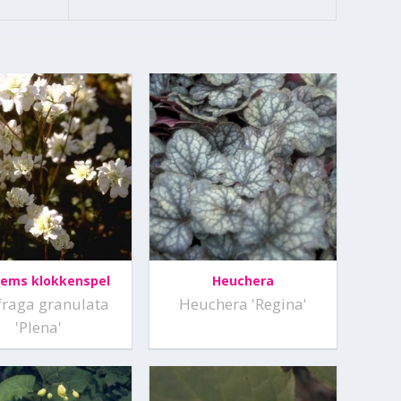
lems klokkenspel
Heuchera
fraga granulata
Heuchera 'Regina'
'Plena'