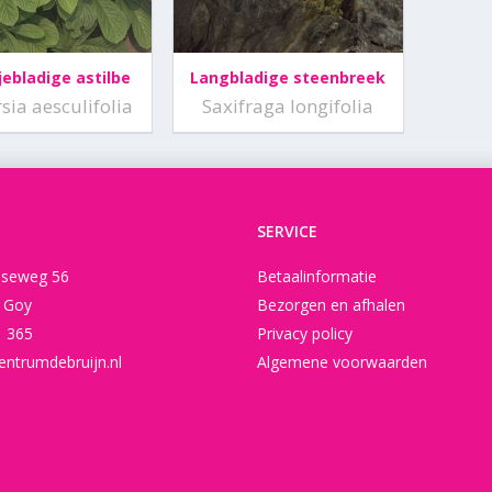
ebladige astilbe
Langbladige steenbreek
sia aesculifolia
Saxifraga longifolia
SERVICE
seweg 56
Betaalinformatie
t Goy
Bezorgen en afhalen
1 365
Privacy policy
entrumdebruijn.nl
Algemene voorwaarden