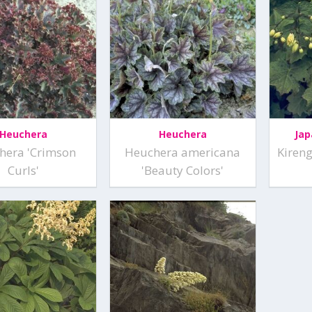
Heuchera
Heuchera
Ja
hera 'Crimson
Heuchera americana
Kiren
Curls'
'Beauty Colors'