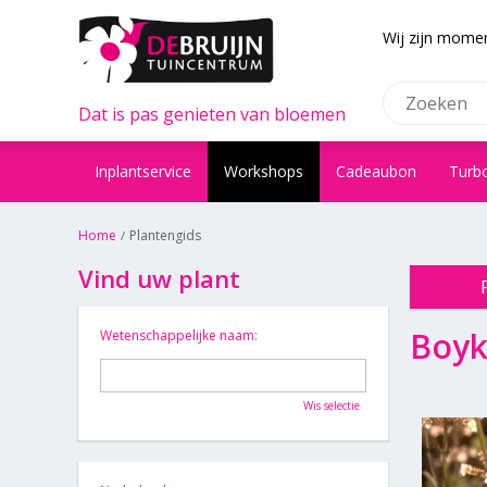
Wij zijn momen
Dat is pas genieten van bloemen
Inplantservice
Workshops
Cadeaubon
Turb
Home
Plantengids
Vind uw plant
Boyk
Wetenschappelijke naam:
Wis selectie