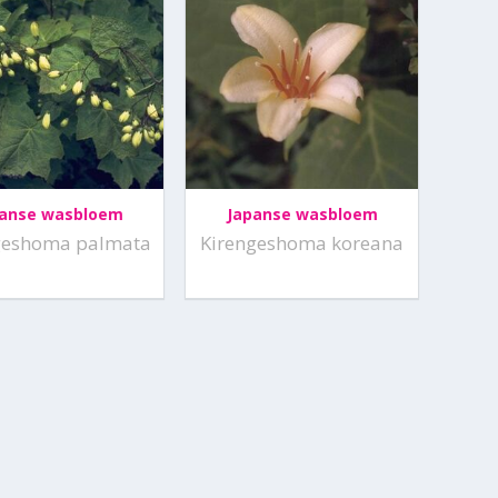
panse wasbloem
Japanse wasbloem
geshoma palmata
Kirengeshoma koreana