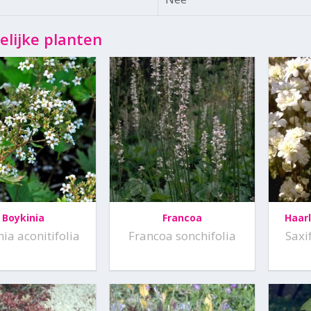
elijke planten
Boykinia
Francoa
Haar
ia aconitifolia
Francoa sonchifolia
Saxi