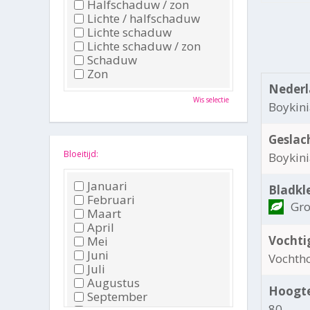
Halfschaduw / zon
Lichte / halfschaduw
Lichte schaduw
Lichte schaduw / zon
Schaduw
Zon
Nederl
Wis selectie
Boykin
Geslac
Bloeitijd:
Boykin
Januari
Bladkl
Februari
Gr
Maart
April
Vochti
Mei
Juni
Vochth
Juli
Augustus
Hoogte
September
80