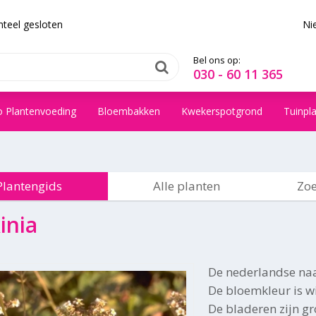
teel gesloten
Ni
Bel ons op:
030 - 60 11 365
o Plantenvoeding
Bloembakken
Kwekerspotgrond
Tuinpl
Plantengids
Alle planten
Zoe
inia
De nederlandse na
De bloemkleur is wit
De bladeren zijn g