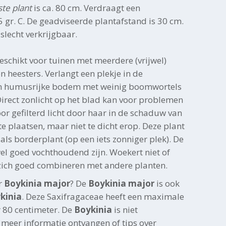
ste plant
is ca. 80 cm. Verdraagt een
 gr. C. De geadviseerde plantafstand is 30 cm.
 slecht verkrijgbaar.
geschikt voor tuinen met meerdere (vrijwel)
 heesters. Verlangt een plekje in de
n humusrijke bodem met weinig boomwortels
Direct zonlicht op het blad kan voor problemen
or gefilterd licht door haar in de schaduw van
e plaatsen, maar niet te dicht erop. Deze plant
 als borderplant (op een iets zonniger plek). De
 goed vochthoudend zijn. Woekert niet of
 zich goed combineren met andere planten.
r
Boykinia major
? De
Boykinia major
is ook
kinia
. Deze Saxifragaceae heeft een maximale
 80 centimeter. De
Boykinia
is niet
 meer informatie ontvangen of tips over