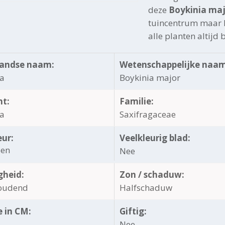
deze
Boykinia ma
tuincentrum maar h
alle planten altijd 
andse naam:
Wetenschappelijke naam
ia
Boykinia major
ht:
Familie:
ia
Saxifragaceae
eur:
Veelkleurig blad:
oen
Nee
gheid:
Zon / schaduw:
oudend
Halfschaduw
 in CM:
Giftig:
Nee