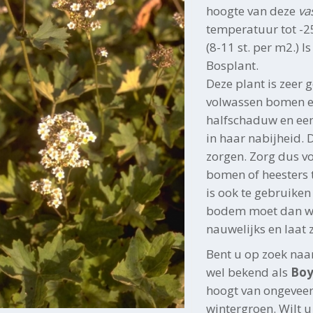
hoogte van deze
va
temperatuur tot -25
(8-11 st. per m2.) Is
Bosplant.
Deze plant is zeer 
volwassen bomen en
halfschaduw en ee
in haar nabijheid. 
zorgen. Zorg dus vo
bomen of heesters t
is ook te gebruiken
bodem moet dan wel
nauwelijks en laat
Bent u op zoek naa
wel bekend als
Boy
hoogt van ongeveer
wintergroen. Wilt u