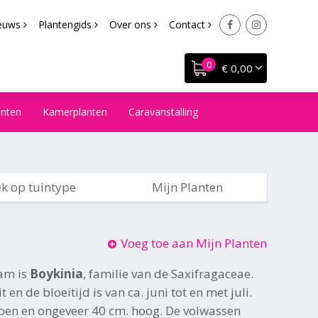
euws
Plantengids
Over ons
Contact
€ 0,00
anten
Kamerplanten
Caravanstalling
k op tuintype
Mijn Planten
Voeg toe aan Mijn Planten
am is
Boykinia
, familie van de Saxifragaceae.
 en de bloeitijd is van ca. juni tot en met juli.
roen en ongeveer 40 cm. hoog. De volwassen