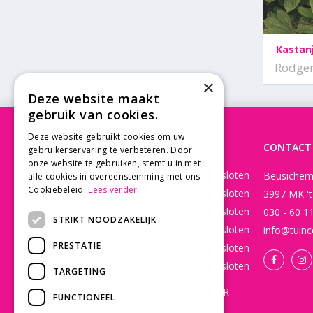
Kastanj
Rodger
×
Deze website maakt
gebruik van cookies.
Deze website gebruikt cookies om uw
OPENINGSTIJDEN
CONTACT
gebruikerservaring te verbeteren. Door
onze website te gebruiken, stemt u in met
Maandag
Gesloten
Beusichem
alle cookies in overeenstemming met ons
Cookiebeleid.
Lees verder
Dinsdag
Gesloten
3997 MK '
Woensdag
Gesloten
030 - 60 1
STRIKT NOODZAKELIJK
Donderdag
Gesloten
info@tuinc
PRESTATIE
Vrijdag
Gesloten
Zaterdag
Gesloten
TARGETING
WEBSHOP OPEN 24/7 365 DAGEN PER
FUNCTIONEEL
JAAR EN BESTELLINGEN WORDEN