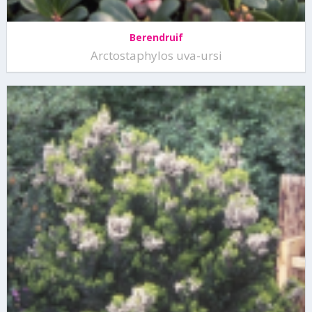
Berendruif
Arctostaphylos uva-ursi