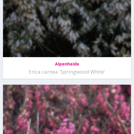
Alpenheide
Erica carnea 'Springwood White'