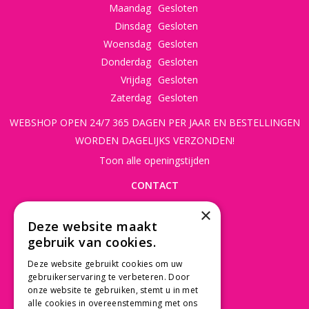
Maandag
Gesloten
Dinsdag
Gesloten
Woensdag
Gesloten
Donderdag
Gesloten
Vrijdag
Gesloten
Zaterdag
Gesloten
WEBSHOP OPEN 24/7 365 DAGEN PER JAAR EN BESTELLINGEN
WORDEN DAGELIJKS VERZONDEN!
Toon alle openingstijden
CONTACT
×
Beusichemseweg 56
Deze website maakt
3997 MK 't Goy
gebruik van cookies.
030 - 60 11 365
Deze website gebruikt cookies om uw
info@tuincentrumdebruijn.nl
gebruikerservaring te verbeteren. Door
onze website te gebruiken, stemt u in met
alle cookies in overeenstemming met ons