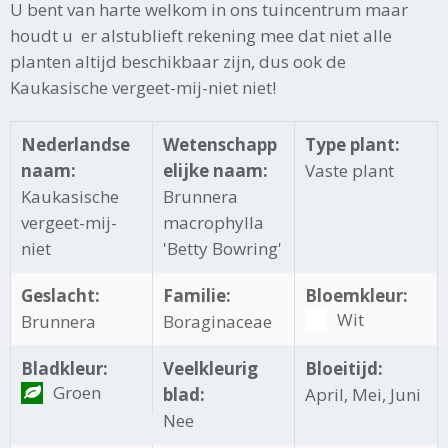
U bent van harte welkom in ons tuincentrum maar
houdt u er alstublieft rekening mee dat niet alle
planten altijd beschikbaar zijn, dus ook de
Kaukasische vergeet-mij-niet niet!
Nederlandse
Wetenschapp
Type plant:
naam:
elijke naam:
Vaste plant
Kaukasische
Brunnera
vergeet-mij-
macrophylla
niet
'Betty Bowring'
Geslacht:
Familie:
Bloemkleur:
Wit
Brunnera
Boraginaceae
Bladkleur:
Veelkleurig
Bloeitijd:
Groen
blad:
April, Mei, Juni
Nee