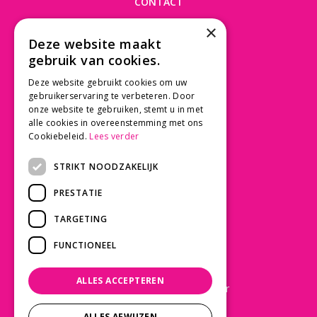
CONTACT
×
Beusichemseweg 56
Deze website maakt
3997 MK 't Goy
gebruik van cookies.
030 - 60 11 365
Deze website gebruikt cookies om uw
info@tuincentrumdebruijn.nl
gebruikerservaring te verbeteren. Door
onze website te gebruiken, stemt u in met
alle cookies in overeenstemming met ons
Cookiebeleid.
Lees verder
SERVICE
STRIKT NOODZAKELIJK
Betaalinformatie
PRESTATIE
Bezorgen en afhalen
Privacy policy
TARGETING
Algemene voorwaarden
FUNCTIONEEL
KLANTWAARDERING
ALLES ACCEPTEREN
Laat een Google review achter
ALLES AFWIJZEN