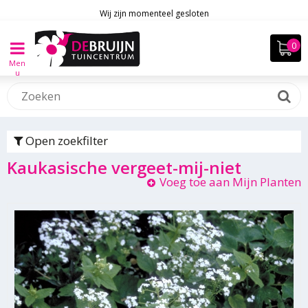
Wij zijn momenteel gesloten
Men
u
Open zoekfilter
Kaukasische vergeet-mij-niet
Voeg toe aan Mijn Planten