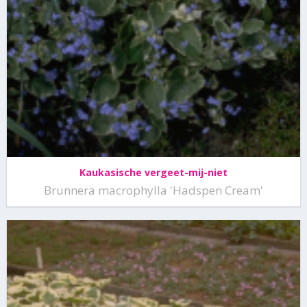
Kaukasische vergeet-mij-niet
Brunnera macrophylla 'Hadspen Cream'