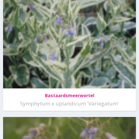
Bastaardsmeerwortel
Symphytum x uplandicum 'Variegatum'