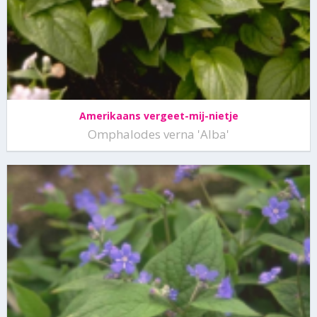
Amerikaans vergeet-mij-nietje
Omphalodes verna 'Alba'