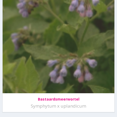
Bastaardsmeerwortel
Symphytum x uplandicum