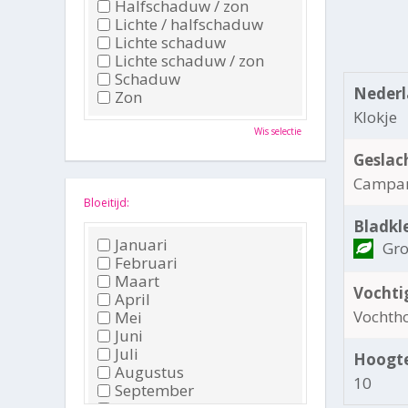
Halfschaduw / zon
Lichte / halfschaduw
Lichte schaduw
Lichte schaduw / zon
Schaduw
Nederl
Zon
Klokje
Wis selectie
Geslac
Campa
Bloeitijd:
Bladkl
Januari
Gr
Februari
Maart
Vochti
April
Vochth
Mei
Juni
Juli
Hoogte
Augustus
10
September