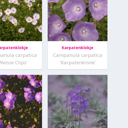
arpatenklokje
Karpatenklokje
anula carpatica
Campanula carpatica
Weisse Clips'
'Karpatenkrone'