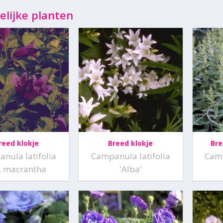
elijke planten
reed klokje
Breed klokje
Bre
nula latifolia
Campanula latifolia
Camp
. macrantha
'Alba'