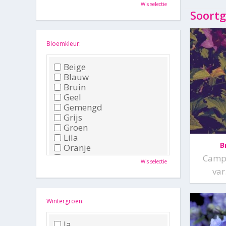
Oktober
Wis selectie
November
Soortg
December
Bloemkleur:
Beige
Blauw
Bruin
Geel
Gemengd
Grijs
Groen
Lila
B
Oranje
Paars
Campa
Wis selectie
Rood
var
Roze
Wit
Zwart
Wintergroen:
Ja