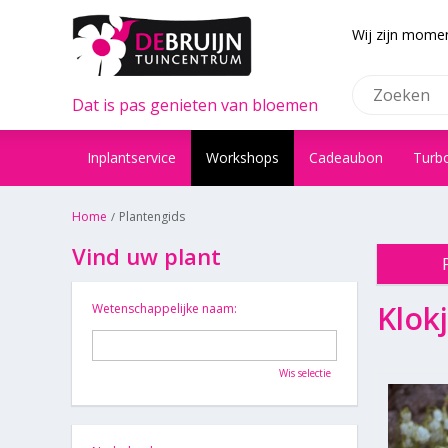
Wij zijn momen
Dat is pas genieten van bloemen
Inplantservice
Workshops
Cadeaubon
Turb
Home
Plantengids
Vind uw plant
Klok
Wetenschappelijke naam:
Wis selectie