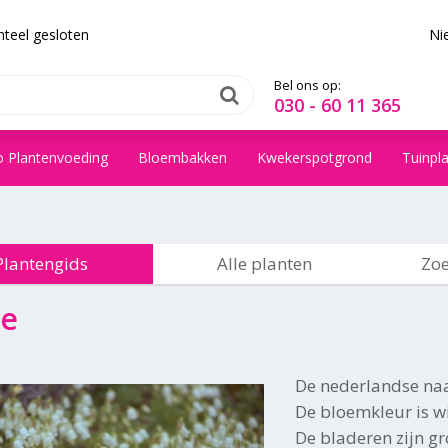
teel gesloten
Ni
Bel ons op:
030 - 60 11 365
o Plantenvoeding
Bloembakken
Kwekerspotgrond
Tuinpl
Plantengids
Alle planten
Zoe
je
De nederlandse na
De bloemkleur is wit
De bladeren zijn g