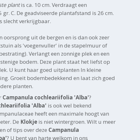
ste plant
is ca. 10 cm. Verdraagt een
 gr. C. De geadviseerde plantafstand is 26 cm.
Is slecht verkrijgbaar.
n oorsprong uit de bergen en is dan ook zeer
tstuin als 'voegenvuller' in de stapelmuur of
bestrating). Verlangt een zonnige plek en een
 stenige bodem. Deze plant staat het liefst op
plek. U kunt haar goed uitplanten In kleine
nling. Groeit bodembedekkend en laat zich goed
dere planten.
r
Campanula cochleariifolia 'Alba'
?
leariifolia 'Alba'
is ook wel bekend
ampanulaceae heeft een maximale hoogt van
eter. De
Klokje
is niet wintergroen. Wilt u meer
en of tips over deze
Campanula
ba'
? U bent van harte welkom in ons