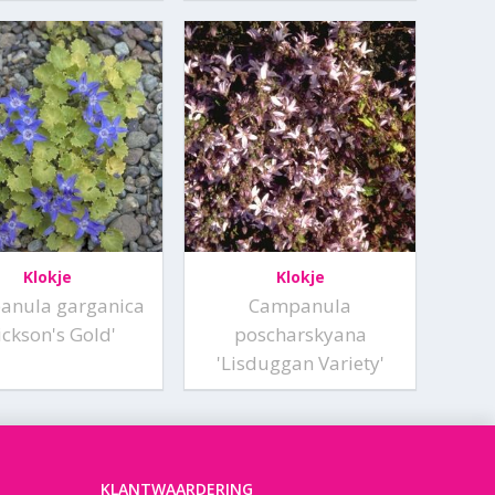
Klokje
Klokje
anula garganica
Campanula
ickson's Gold'
poscharskyana
'Lisduggan Variety'
KLANTWAARDERING