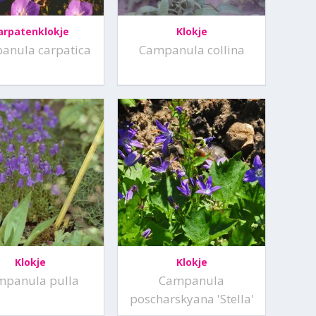
arpatenklokje
Klokje
anula carpatica
Campanula collina
Klokje
Klokje
mpanula pulla
Campanula
poscharskyana 'Stella'