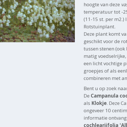
hoogte van deze
va
temperatuur tot -25
(11-15 st. per m2.) 
Rotstuinplant.
Deze plant komt va
geschikt voor de ro
tussen stenen (ook 
matig voedselrijke,
een licht vochtige 
groepjes of als ee
combineren met an
Bent u op zoek naa
De
Campanula coch
als
Klokje
. Deze C
ongeveer 10 centim
informatie ontvang
cochleariifolia 'Al