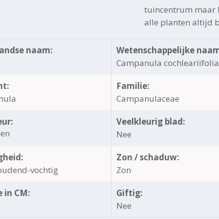
tuincentrum maar h
alle planten altijd 
andse naam:
Wetenschappelijke naam
Campanula cochleariifolia
ht:
Familie:
nula
Campanulaceae
eur:
Veelkleurig blad:
oen
Nee
gheid:
Zon / schaduw:
oudend-vochtig
Zon
 in CM:
Giftig:
Nee