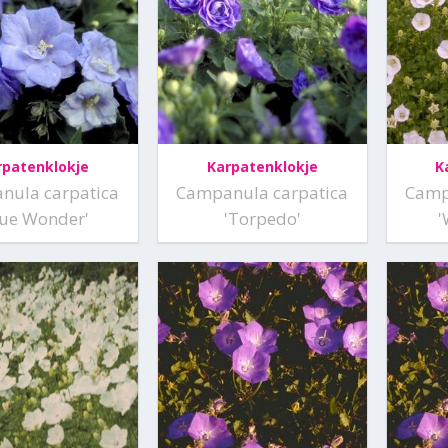
rpatenklokje
Karpatenklokje
K
nula carpatica
Campanula carpatica
Camp
lue Wonder'
'Torpedo'
'