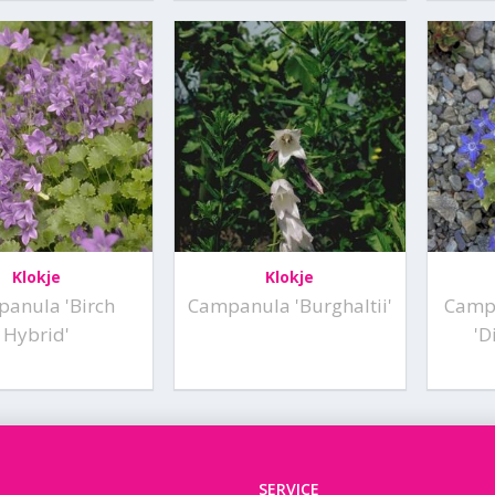
Klokje
Klokje
anula 'Birch
Campanula 'Burghaltii'
Camp
Hybrid'
'D
SERVICE