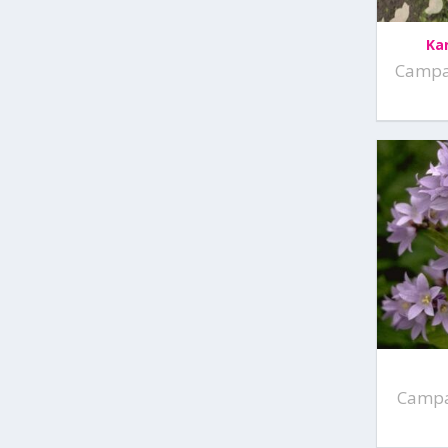
Ka
Campa
Campan