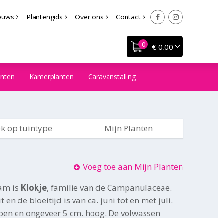
euws
Plantengids
Over ons
Contact
€ 0,00
anten
Kamerplanten
Caravanstalling
k op tuintype
Mijn Planten
Voeg toe aan Mijn Planten
am is
Klokje
, familie van de Campanulaceae.
 en de bloeitijd is van ca. juni tot en met juli.
roen en ongeveer 5 cm. hoog. De volwassen