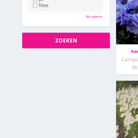
Nee
Wis selectie
Ka
Campa
'B