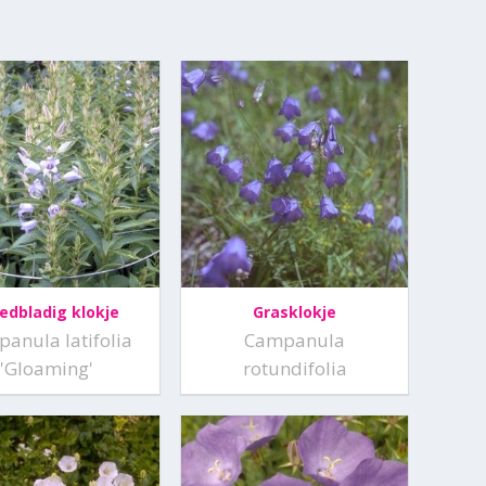
edbladig klokje
Grasklokje
anula latifolia
Campanula
'Gloaming'
rotundifolia