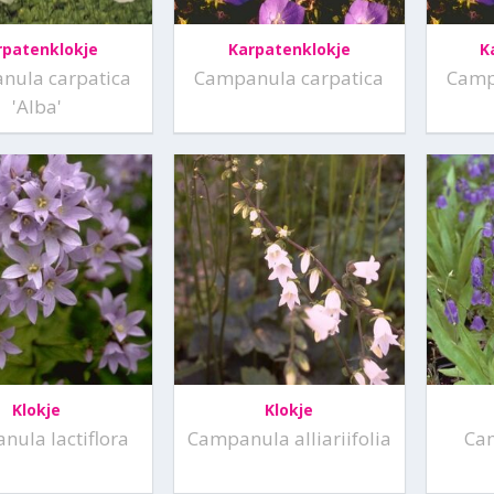
rpatenklokje
Karpatenklokje
K
nula carpatica
Campanula carpatica
Camp
'Alba'
Klokje
Klokje
ula lactiflora
Campanula alliariifolia
Ca