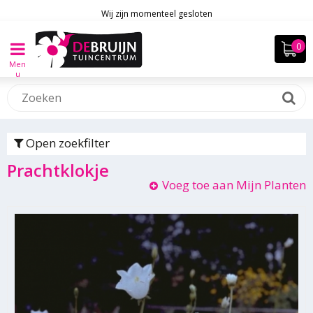
Wij zijn momenteel gesloten
Men
u
Open zoekfilter
Prachtklokje
Voeg toe aan Mijn Planten