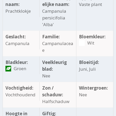
naam:
elijke naam:
Vaste plant
Prachtklokje
Campanula
persicifolia
'Alba'
Geslacht:
Familie:
Bloemkleur:
Wit
Campanula
Campanulacea
e
Bladkleur:
Veelkleurig
Bloeitijd:
Groen
blad:
Juni, Juli
Nee
Vochtigheid:
Zon /
Wintergroen:
Vochthoudend
schaduw:
Nee
Halfschaduw
Hoogte in
Giftig: