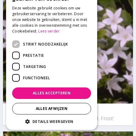
Deze website gebruikt cookies om uw
gebruikerservaring te verbeteren. Door
onze website te gebruiken, stemt u in met
alle cookies in overeenstemming met ons
Cookiebeleid.
Lees verder
STRIKT NOODZAKELIJK
PRESTATIE
TARGETING
FUNCTIONEEL
ALLES ACCEPTEREN
ALLES AFWIJZEN
Klokje
Campanula poscharskyana 'E.H. Frost'
DETAILS WEERGEVEN