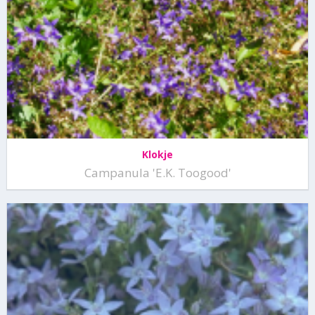
Klokje
Campanula 'E.K. Toogood'