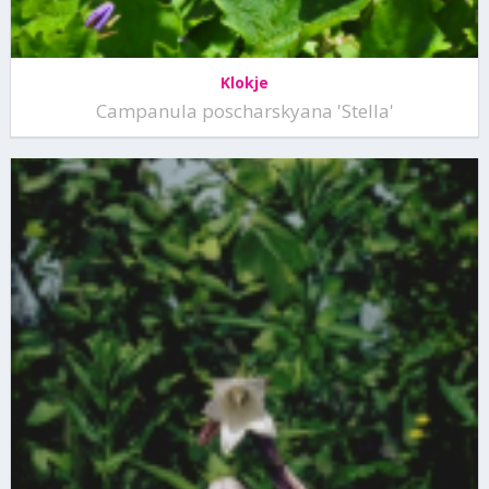
Klokje
Campanula poscharskyana 'Stella'