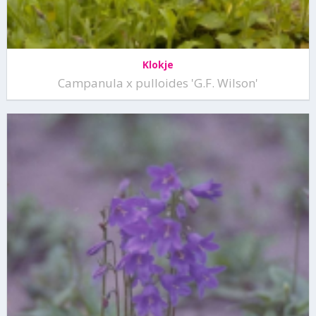
Klokje
Campanula x pulloides 'G.F. Wilson'