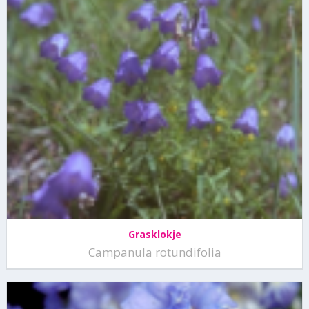
Grasklokje
Campanula rotundifolia