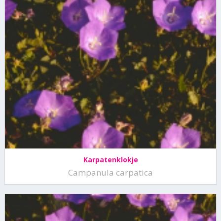
Karpatenklokje
Campanula carpatica