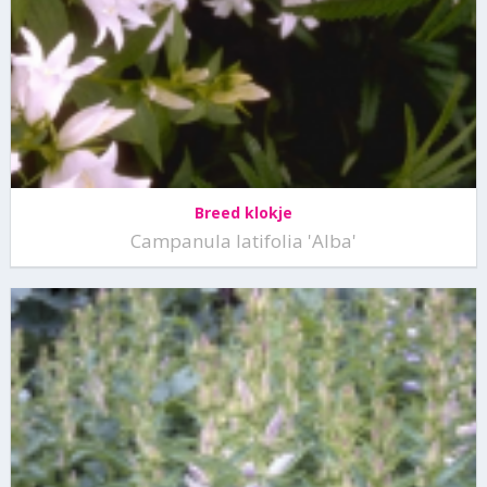
Breed klokje
Campanula latifolia 'Alba'