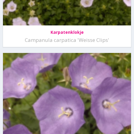
Karpatenklokje
Campanula carpatica 'Weisse Clips'