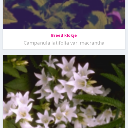
Breed klokje
Campanula latifolia var. macrantha