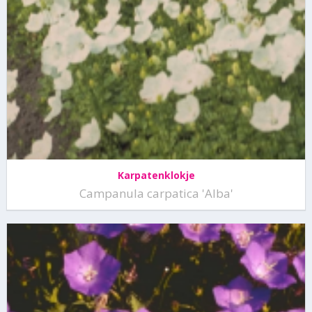
Karpatenklokje
Campanula carpatica 'Alba'