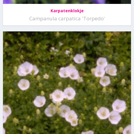
Karpatenklokje
Campanula carpatica 'Torpedo'