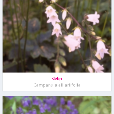
Klokje
Campanula alliariifolia